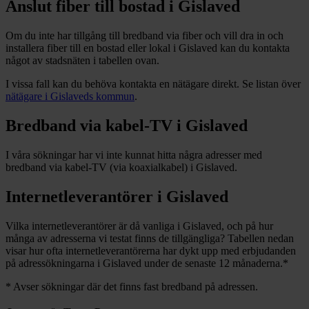
Anslut fiber till bostad i
Gislaved
Om du inte har tillgång till bredband via fiber och vill dra in och
installera fiber till en bostad eller lokal i
Gislaved
kan du kontakta
något av stadsnäten i tabellen ovan
.
I vissa fall kan du behöva kontakta en nätägare direkt. Se listan över
nätägare i
Gislaveds
kommun
.
Bredband via kabel-TV i
Gislaved
I våra sökningar har vi inte kunnat hitta några adresser med
bredband via kabel-TV (via koaxialkabel) i
Gislaved
.
Internetleverantörer i
Gislaved
Vilka internetleverantörer är då vanliga i
Gislaved
, och på hur
många av adresserna vi testat finns de tillgängliga? Tabellen nedan
visar hur ofta internetleverantörerna har dykt upp med erbjudanden
på adressökningarna i
Gislaved
under de senaste 12
månaderna.
*
*
Avser sökningar där det finns fast bredband på adressen.