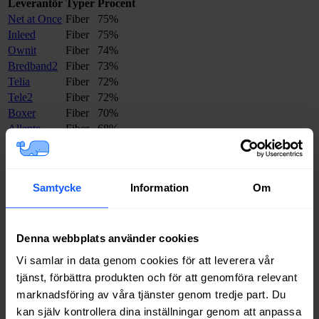
Leverantör
Typer
Procent
Net at Once
Fiber
75%
Inleed
Fiber
75%
Ownit
Fiber
74%
Bredband2
Fiber
73%
Telia
Fiber
72%
Tele2
Fiber
72%
Boxer
Fiber
70%
Allente
Fiber
68%
Halebop
Fiber
50%
Telenor
Fiber
43%
Trygg Surf
Fiber
32%
Samtycke
Information
Om
Comviq
Fiber
29%
Internetport
Fiber
18%
Om du vill se exakt vilka internetleverantörer som erbjuder
Denna webbplats använder cookies
bredband på din adress i
Gislaved
på
Bredbandsval.se
är det bara att
göra en snabb sökning här:
Vi samlar in data genom cookies för att leverera vår
tjänst, förbättra produkten och för att genomföra relevant
marknadsföring av våra tjänster genom tredje part. Du
Sök
kan själv kontrollera dina inställningar genom att anpassa