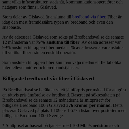
samt vilka infrastrukturer, stadsnät, kommunikationsoperatörer och
nätägare som finns i
Gislaved
.
Stora delar
av
Gislaved
är anslutna till
bredband via fiber
. Fiber är
idag den mest framtidssäkra typen av bredband och även den
snabbaste.
Av de adresser i
Gislaved
som sökts på Bredbandsval.se de senaste
12
månaderna var
79%
anslutna till fiber
. Av dessa adresser var
99%
anslutna till öppen fiber medan
1%
av adresserna var anslutna
till vertikal fiber från en enskild operatör.
Som ansluten till öppen fiber kan man välja mellan ett flertal olika
internetleverantörer och bredbandstjänster.
Billigaste bredband via fiber i
Gislaved
På Bredbandsval.se beräknar vi ett jämförpris per månad för att göra
en rättvis prisjämförelse av bredband. Baserat på sökresultaten på
Bredbandsval.se de senaste 12
månaderna är snittpriset
*
för
billigaste Bredband
100 i
Gislaved
376
kronor per månad
. Detta
placerar
Gislaved
på plats
1 109
av
1 677
i listan över postorter med
billigaste Bredband
100 i Sverige.
*
Snittpriset är baserat på tjänster med 100
Mbit/s nedströms och