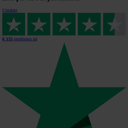
Utmärkt
6 335
omdömen på