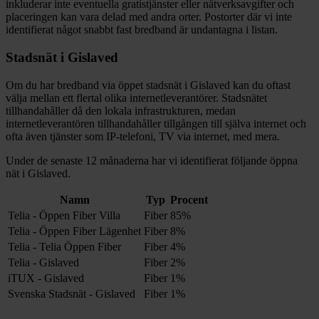
inkluderar inte eventuella gratistjänster eller nätverksavgifter och
placeringen kan vara delad med andra orter. Postorter där vi inte
identifierat något snabbt fast bredband är undantagna i listan.
Stadsnät i
Gislaved
Om du har bredband via öppet stadsnät i
Gislaved
kan du oftast
välja mellan ett flertal olika internetleverantörer. Stadsnätet
tillhandahåller då den lokala infrastrukturen, medan
internetleverantören tillhandahåller tillgången till själva internet och
ofta även tjänster som IP-telefoni, TV via internet, med mera.
Under de senaste 12
månaderna har vi identifierat följande öppna
nät i
Gislaved
.
Namn
Typ
Procent
Telia - Öppen Fiber Villa
Fiber
85%
Telia - Öppen Fiber Lägenhet
Fiber
8%
Telia - Telia Öppen Fiber
Fiber
4%
Telia - Gislaved
Fiber
2%
iTUX - Gislaved
Fiber
1%
Svenska Stadsnät - Gislaved
Fiber
1%