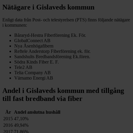
Nätägare i
Gislaveds
kommun
Enligt data från Post- och telestyrelsen (PTS) finns följande nätägare
i kommunen:
Båraryd-Hestra Fiberförening Ek. För.
GlobalConnect AB
Nya Åsenhögafibern
Reftele Anderstorp Fiberförening ek. för.
Sandshults Bredbandsförening Ek.fören.
Södra Kinds Fiber E. F.
Tele2 AB
Telia Company AB
Värnamo Energi AB
Andel i
Gislaveds
kommun med tillgång
till fast bredband via fiber
År
Andel anslutna hushåll
2015
47,10%
2016
49,94%
2017
71,86%