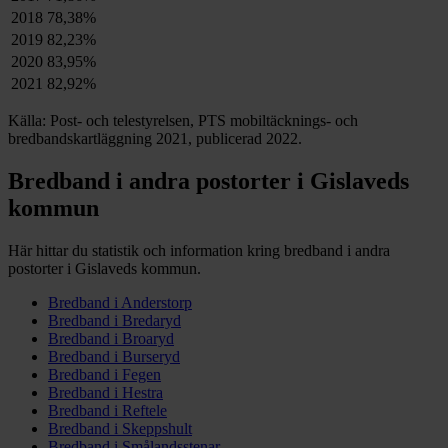
2018
78,38%
2019
82,23%
2020
83,95%
2021
82,92%
Källa: Post- och telestyrelsen, PTS mobiltäcknings- och
bredbandskartläggning 2021, publicerad 2022.
Bredband i andra postorter i
Gislaveds
kommun
Här hittar du statistik och information kring bredband i andra
postorter i
Gislaveds
kommun.
Bredband i
Anderstorp
Bredband i
Bredaryd
Bredband i
Broaryd
Bredband i
Burseryd
Bredband i
Fegen
Bredband i
Hestra
Bredband i
Reftele
Bredband i
Skeppshult
Bredband i
Smålandsstenar