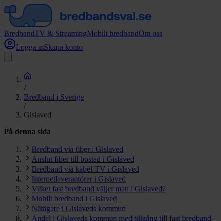
Bredband
TV & Streaming
Mobilt bredband
Om oss
Logga in
Skapa konto
/
Bredband i Sverige
/
Gislaved
På denna sida
Bredband via fiber i Gislaved
Anslut fiber till bostad i Gislaved
Bredband via kabel-TV i Gislaved
Internetleverantörer i Gislaved
Vilket fast bredband väljer man i Gislaved?
Mobilt bredband i Gislaved
Nätägare i Gislaveds kommun
Andel i Gislaveds kommun med tillgång till fast bredband