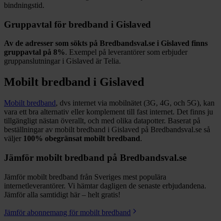
bindningstid.
Gruppavtal för bredband i
Gislaved
Av de adresser som sökts på Bredbandsval.se i
Gislaved
finns
gruppavtal på
8%
. Exempel på leverantörer som erbjuder
gruppanslutningar i
Gislaved
är
Telia
.
Mobilt bredband i
Gislaved
Mobilt bredband
, dvs internet via mobilnätet (3G, 4G, och 5G), kan
vara ett bra alternativ eller komplement till fast internet. Det finns ju
tillgängligt nästan överallt, och med olika datapotter.
Baserat på
beställningar av mobilt bredband i Gislaved på Bredbandsval.se så
väljer
100%
obegränsat mobilt bredband
.
Jämför mobilt bredband på Bredbandsval.se
Jämför mobilt bredband från Sveriges mest populära
internetleverantörer. Vi hämtar dagligen de senaste erbjudandena.
Jämför alla samtidigt här – helt gratis!
Jämför abonnemang för mobilt bredband