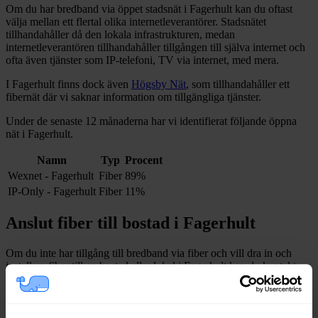
Om du har bredband via öppet stadsnät i
Fagerhult
kan du oftast
välja mellan ett flertal olika internetleverantörer. Stadsnätet
tillhandahåller då den lokala infrastrukturen, medan
internetleverantören tillhandahåller tillgången till själva internet och
ofta även tjänster som IP-telefoni, TV via internet, med mera.
I
Fagerhult
finns dock även
Högsby Nät
, som tillhandahåller
ett
fibernät
där vi saknar information om tillgängliga tjänster.
Under de senaste 12
månaderna har vi identifierat följande öppna
nät i
Fagerhult
.
Namn
Typ
Procent
Wexnet - Fagerhult
Fiber
89%
IP-Only - Fagerhult
Fiber
11%
Anslut fiber till bostad i
Fagerhult
Om du inte har tillgång till bredband via fiber och vill dra in och
installera fiber till en bostad eller lokal i
Fagerhult
kan du kontakta
något av stadsnäten i tabellen ovan
eller
Högsby Nät
.
I vissa fall kan du behöva kontakta en nätägare direkt. Se listan över
nätägare i
Högsby
kommun
.