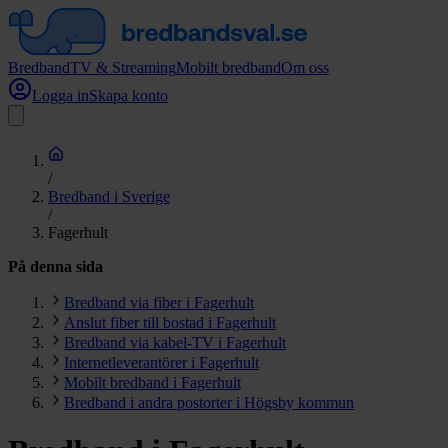
Bredband
TV & Streaming
Mobilt bredband
Om oss
Logga in
Skapa konto
/
Bredband i Sverige
/
Fagerhult
På denna sida
Bredband via fiber i Fagerhult
Anslut fiber till bostad i Fagerhult
Bredband via kabel-TV i Fagerhult
Internetleverantörer i Fagerhult
Mobilt bredband i Fagerhult
Bredband i andra postorter i Högsby kommun