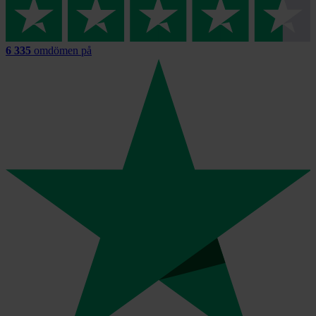
6 335
omdömen på