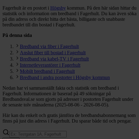
Fagerhult är en postort i
Högsby
kommun.
På den här sidan hittar du
statistik och information om bredband i Fagerhult. Du kan även söka
på din adress och direkt hitta det bästa, billigaste och snabbaste
bredbandet till din bostad i Fagerhult.
På denna sida
Bredband via fiber i Fagerhult
Anslut fiber till bostad i Fagerhult
Bredband via kabel-TV i Fagerhult
Internetleverantörer i Fagerhult
Mobilt bredband i Fagerhult
Bredband i andra postorter i Högsby kommun
Nedan har vi sammanställt fakta och statistik om bredband i
Fagerhult. Informationen är baserad på 49 sökningar på
Bredbandsval.se som gjorts på adresser i postorten Fagerhult under
de senaste tolv månaderna (2025-08-06 - 2026-08-05).
Här kan du enkelt och gratis jämföra de bredbandsabonnemang som
finns på just din adress i Fagerhult. Du sparar både tid och pengar.