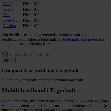
Tele2
Fiber
8%
Telenor
Fiber
8%
Telia
Fiber
8%
Trygg Surf
Fiber
8%
Halebop
Fiber
4%
Om du vill se exakt vilka internetleverantörer som erbjuder
bredband på din adress i
Fagerhult
på
Bredbandsval.se
är det bara
att göra en snabb sökning här:
Sök
Gruppavtal för bredband i
Fagerhult
Vi har inte kunnat hitta några gruppavtal i
Fagerhult
.
Mobilt bredband i
Fagerhult
Mobilt bredband
, dvs internet via mobilnätet (3G, 4G, och 5G), kan
vara ett bra alternativ eller komplement till fast internet. Det finns ju
tillgängligt nästan överallt, och med olika datapotter.