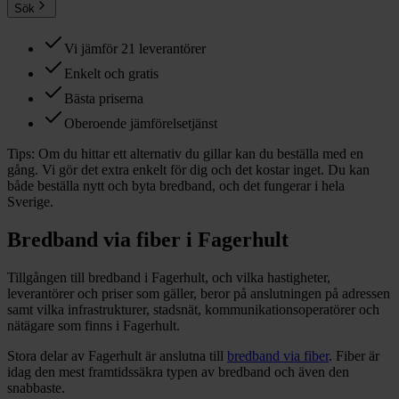
Sök
Vi jämför 21 leverantörer
Enkelt och gratis
Bästa priserna
Oberoende jämförelsetjänst
Tips:
Om du hittar ett alternativ du gillar kan du beställa med en
gång. Vi gör det extra enkelt för dig och det kostar inget. Du kan
både beställa nytt och byta bredband, och det fungerar i hela
Sverige.
Bredband via fiber i
Fagerhult
Tillgången till bredband i
Fagerhult
, och vilka hastigheter,
leverantörer och priser som gäller, beror på anslutningen på adressen
samt vilka infrastrukturer, stadsnät, kommunikationsoperatörer och
nätägare som finns i
Fagerhult
.
Stora delar
av
Fagerhult
är anslutna till
bredband via fiber
. Fiber är
idag den mest framtidssäkra typen av bredband och även den
snabbaste.