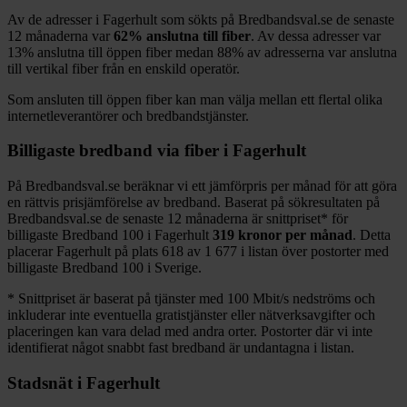
Av de adresser i
Fagerhult
som sökts på Bredbandsval.se de senaste
12
månaderna var
62%
anslutna till fiber
. Av dessa adresser var
13%
anslutna till öppen fiber medan
88%
av adresserna var anslutna
till vertikal fiber från en enskild operatör.
Som ansluten till öppen fiber kan man välja mellan ett flertal olika
internetleverantörer och bredbandstjänster.
Billigaste bredband via fiber i
Fagerhult
På Bredbandsval.se beräknar vi ett jämförpris per månad för att göra
en rättvis prisjämförelse av bredband. Baserat på sökresultaten på
Bredbandsval.se de senaste 12
månaderna är snittpriset
*
för
billigaste Bredband
100 i
Fagerhult
319
kronor per månad
. Detta
placerar
Fagerhult
på plats
618
av
1 677
i listan över postorter med
billigaste Bredband
100 i Sverige.
*
Snittpriset är baserat på tjänster med 100
Mbit/s nedströms och
inkluderar inte eventuella gratistjänster eller nätverksavgifter och
placeringen kan vara delad med andra orter. Postorter där vi inte
identifierat något snabbt fast bredband är undantagna i listan.
Stadsnät i
Fagerhult