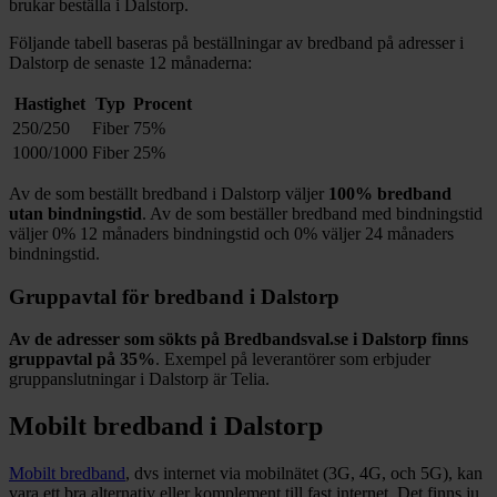
brukar beställa i
Dalstorp
.
Följande tabell baseras på beställningar av bredband på adresser i
Dalstorp
de senaste 12
månaderna:
Hastighet
Typ
Procent
250/250
Fiber
75%
1000/1000
Fiber
25%
Av de som beställt bredband i
Dalstorp
väljer
100%
bredband
utan bindningstid
. Av de som beställer bredband med bindningstid
väljer
0%
12
månaders bindningstid och
0%
väljer 24
månaders
bindningstid.
Gruppavtal för bredband i
Dalstorp
Av de adresser som sökts på Bredbandsval.se i
Dalstorp
finns
gruppavtal på
35%
. Exempel på leverantörer som erbjuder
gruppanslutningar i
Dalstorp
är
Telia
.
Mobilt bredband i
Dalstorp
Mobilt bredband
, dvs internet via mobilnätet (3G, 4G, och 5G), kan
vara ett bra alternativ eller komplement till fast internet. Det finns ju