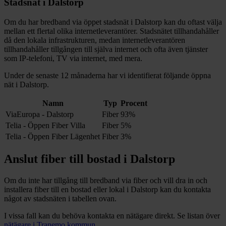
Stadsnät i
Dalstorp
Om du har bredband via öppet stadsnät i
Dalstorp
kan du oftast välja
mellan ett flertal olika internetleverantörer. Stadsnätet tillhandahåller
då den lokala infrastrukturen, medan internetleverantören
tillhandahåller tillgången till själva internet och ofta även tjänster
som IP-telefoni, TV via internet, med mera.
Under de senaste 12
månaderna har vi identifierat följande öppna
nät i
Dalstorp
.
Namn
Typ
Procent
ViaEuropa - Dalstorp
Fiber
93%
Telia - Öppen Fiber Villa
Fiber
5%
Telia - Öppen Fiber Lägenhet
Fiber
3%
Anslut fiber till bostad i
Dalstorp
Om du inte har tillgång till bredband via fiber och vill dra in och
installera fiber till en bostad eller lokal i
Dalstorp
kan du kontakta
något av stadsnäten i tabellen ovan
.
I vissa fall kan du behöva kontakta en nätägare direkt. Se listan över
nätägare i
Tranemo
kommun
.