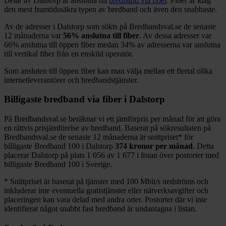
Delar
av
Dalstorp
är anslutna till
bredband via fiber
. Fiber är idag
den mest framtidssäkra typen av bredband och även den snabbaste.
Av de adresser i
Dalstorp
som sökts på Bredbandsval.se de senaste
12
månaderna var
56%
anslutna till fiber
. Av dessa adresser var
66%
anslutna till öppen fiber medan
34%
av adresserna var anslutna
till vertikal fiber från en enskild operatör.
Som ansluten till öppen fiber kan man välja mellan ett flertal olika
internetleverantörer och bredbandstjänster.
Billigaste bredband via fiber i
Dalstorp
På Bredbandsval.se beräknar vi ett jämförpris per månad för att göra
en rättvis prisjämförelse av bredband. Baserat på sökresultaten på
Bredbandsval.se de senaste 12
månaderna är snittpriset
*
för
billigaste Bredband
100 i
Dalstorp
374
kronor per månad
. Detta
placerar
Dalstorp
på plats
1 056
av
1 677
i listan över postorter med
billigaste Bredband
100 i Sverige.
*
Snittpriset är baserat på tjänster med 100
Mbit/s nedströms och
inkluderar inte eventuella gratistjänster eller nätverksavgifter och
placeringen kan vara delad med andra orter. Postorter där vi inte
identifierat något snabbt fast bredband är undantagna i listan.