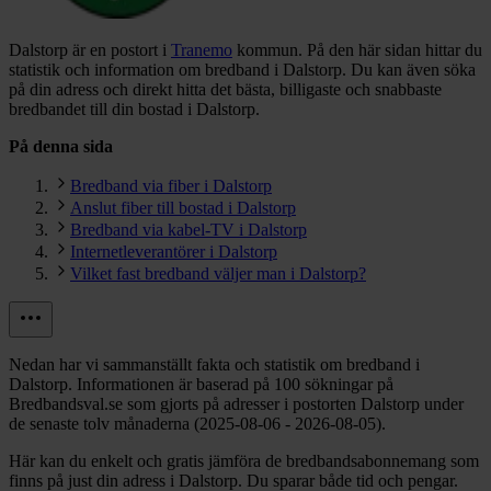
Dalstorp är en postort i
Tranemo
kommun.
På den här sidan hittar du
statistik och information om bredband i Dalstorp. Du kan även söka
på din adress och direkt hitta det bästa, billigaste och snabbaste
bredbandet till din bostad i Dalstorp.
På denna sida
Bredband via fiber i Dalstorp
Anslut fiber till bostad i Dalstorp
Bredband via kabel-TV i Dalstorp
Internetleverantörer i Dalstorp
Vilket fast bredband väljer man i Dalstorp?
Nedan har vi sammanställt fakta och statistik om bredband i
Dalstorp. Informationen är baserad på 100 sökningar på
Bredbandsval.se som gjorts på adresser i postorten Dalstorp under
de senaste tolv månaderna (2025-08-06 - 2026-08-05).
Här kan du enkelt och gratis jämföra de bredbandsabonnemang som
finns på just din adress i Dalstorp. Du sparar både tid och pengar.