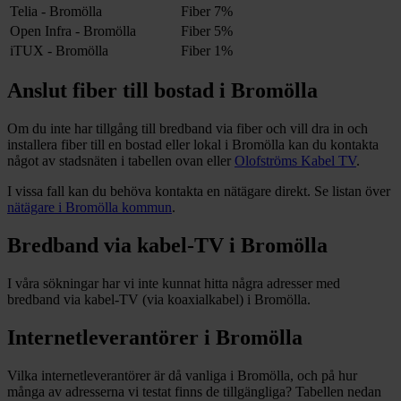
Telia - Bromölla
Fiber
7%
Open Infra - Bromölla
Fiber
5%
iTUX - Bromölla
Fiber
1%
Anslut fiber till bostad i
Bromölla
Om du inte har tillgång till bredband via fiber och vill dra in och
installera fiber till en bostad eller lokal i
Bromölla
kan du kontakta
något av stadsnäten i tabellen ovan
eller
Olofströms Kabel TV
.
I vissa fall kan du behöva kontakta en nätägare direkt. Se listan över
nätägare i
Bromölla
kommun
.
Bredband via kabel-TV i
Bromölla
I våra sökningar har vi inte kunnat hitta några adresser med
bredband via kabel-TV (via koaxialkabel) i
Bromölla
.
Internetleverantörer i
Bromölla
Vilka internetleverantörer är då vanliga i
Bromölla
, och på hur
många av adresserna vi testat finns de tillgängliga? Tabellen nedan