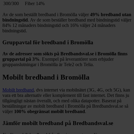
300/300
Fiber
14%
Av de som beställt bredband i
Bromölla
väljer
49%
bredband utan
bindningstid
. Av de som beställer bredband med bindningstid väljer
84%
12
månaders bindningstid och
16%
väljer 24
månaders
bindningstid.
Gruppavtal för bredband i
Bromölla
Av de adresser som sökts på Bredbandsval.se i
Bromölla
finns
gruppavtal på
3%
. Exempel på leverantörer som erbjuder
gruppanslutningar i
Bromölla
är
Tele2 och Telia
.
Mobilt bredband i
Bromölla
Mobilt bredband
, dvs internet via mobilnätet (3G, 4G, och 5G), kan
vara ett bra alternativ eller komplement till fast internet. Det finns ju
tillgängligt nästan överallt, och med olika datapotter.
Baserat på
beställningar av mobilt bredband i Bromölla på Bredbandsval.se så
väljer
100%
obegränsat mobilt bredband
.
Jämför mobilt bredband på Bredbandsval.se