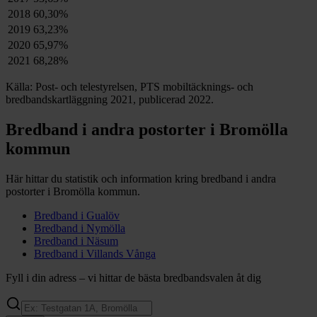
2018
60,30%
2019
63,23%
2020
65,97%
2021
68,28%
Källa: Post- och telestyrelsen, PTS mobiltäcknings- och
bredbandskartläggning 2021, publicerad 2022.
Bredband i andra postorter i
Bromölla
kommun
Här hittar du statistik och information kring bredband i andra
postorter i
Bromölla
kommun.
Bredband i
Gualöv
Bredband i
Nymölla
Bredband i
Näsum
Bredband i
Villands Vånga
Fyll i din adress – vi hittar de bästa bredbandsvalen åt dig