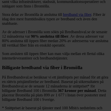
samt vilka infrastrukturer, stadsnät, kommunikationsoperatörer och
nätägare som finns i
Bromölla
.
Stora delar
av
Bromölla
är anslutna till
bredband via fiber
. Fiber är
idag den mest framtidssäkra typen av bredband och även den
snabbaste.
Av de adresser i
Bromölla
som sökts på Bredbandsval.se de senaste
12
månaderna var
90%
anslutna till fiber
. Av dessa adresser var
80%
anslutna till öppen fiber medan
20%
av adresserna var anslutna
till vertikal fiber från en enskild operatör.
Som ansluten till öppen fiber kan man välja mellan ett flertal olika
internetleverantörer och bredbandstjänster.
Billigaste bredband via fiber i
Bromölla
På Bredbandsval.se beräknar vi ett jämförpris per månad för att göra
en rättvis prisjämförelse av bredband. Baserat på sökresultaten på
Bredbandsval.se de senaste 12
månaderna är snittpriset
*
för
billigaste Bredband
100 i
Bromölla
367
kronor per månad
. Detta
placerar
Bromölla
på plats
899
av
1 677
i listan över postorter med
billigaste Bredband
100 i Sverige.
*
Snittpriset är baserat på tjänster med 100
Mbit/s nedströms och