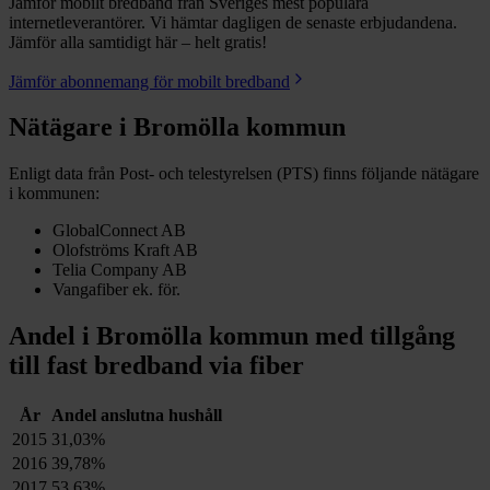
Jämför mobilt bredband från Sveriges mest populära
internetleverantörer. Vi hämtar dagligen de senaste erbjudandena.
Jämför alla samtidigt här – helt gratis!
Jämför abonnemang för mobilt bredband
Nätägare i
Bromölla
kommun
Enligt data från Post- och telestyrelsen (PTS) finns följande nätägare
i kommunen:
GlobalConnect AB
Olofströms Kraft AB
Telia Company AB
Vangafiber ek. för.
Andel i
Bromölla
kommun med tillgång
till fast bredband via fiber
År
Andel anslutna hushåll
2015
31,03%
2016
39,78%
2017
53,63%