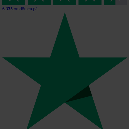
6 335
omdömen på