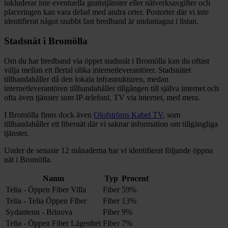
inkluderar inte eventuella gratistjänster eller nätverksavgifter och
placeringen kan vara delad med andra orter. Postorter där vi inte
identifierat något snabbt fast bredband är undantagna i listan.
Stadsnät i
Bromölla
Om du har bredband via öppet stadsnät i
Bromölla
kan du oftast
välja mellan ett flertal olika internetleverantörer. Stadsnätet
tillhandahåller då den lokala infrastrukturen, medan
internetleverantören tillhandahåller tillgången till själva internet och
ofta även tjänster som IP-telefoni, TV via internet, med mera.
I
Bromölla
finns dock även
Olofströms Kabel TV
, som
tillhandahåller
ett fibernät
där vi saknar information om tillgängliga
tjänster.
Under de senaste 12
månaderna har vi identifierat följande öppna
nät i
Bromölla
.
Namn
Typ
Procent
Telia - Öppen Fiber Villa
Fiber
59%
Telia - Telia Öppen Fiber
Fiber
13%
Sydantenn - Brinova
Fiber
9%
Telia - Öppen Fiber Lägenhet
Fiber
7%