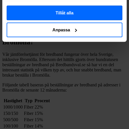
göra en snabb sökning här:
Tillåt alla
Sök
Anpassa
Vilket fast bredband väljer man i
Bromölla
?
Vår jämförelsetjänst för bredband fungerar över hela Sverige,
inklusive
Bromölla
. Eftersom det hittills gjorts över hundratusen
beställningar av bredband på Bredbandsval.se så har vi en del
intressant statistik på vilken typ av, och hur snabbt bredband, man
brukar beställa i
Bromölla
.
Följande tabell baseras på beställningar av bredband på adresser i
Bromölla
de senaste 12
månaderna:
Hastighet
Typ
Procent
1000/1000
Fiber
22%
150/150
Fiber
15%
500/500
Fiber
15%
100/100
Fiber
14%