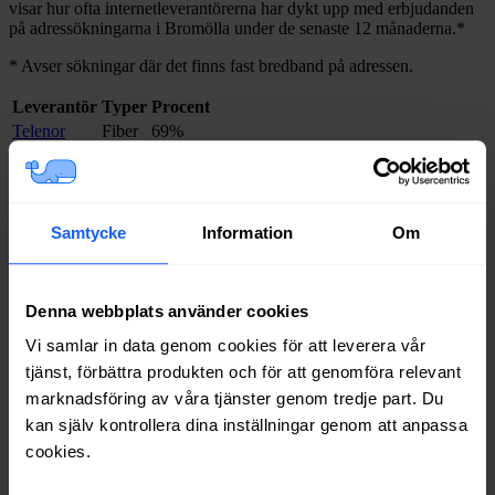
visar hur ofta internetleverantörerna har dykt upp med erbjudanden
på adressökningarna i
Bromölla
under de senaste 12
månaderna.
*
*
Avser sökningar där det finns fast bredband på adressen.
Leverantör
Typer
Procent
Telenor
Fiber
69%
Net at Once
Fiber
65%
Bredband2
Fiber
64%
Inleed
Fiber
64%
Allente
Fiber
61%
Samtycke
Information
Om
Telia
Fiber
55%
Ownit
Fiber
53%
Boxer
Fiber
52%
Denna webbplats använder cookies
Halebop
Fiber
38%
Vi samlar in data genom cookies för att leverera vår
Trygg Surf
Fiber
28%
tjänst, förbättra produkten och för att genomföra relevant
Tele2
Fiber
26%
Comviq
Fiber
21%
marknadsföring av våra tjänster genom tredje part. Du
Internetport
Fiber
12%
kan själv kontrollera dina inställningar genom att anpassa
cookies.
Om du vill se exakt vilka internetleverantörer som erbjuder
bredband på din adress i
Bromölla
på
Bredbandsval.se
är det bara att