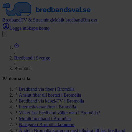
Bredband
TV & Streaming
Mobilt bredband
Om oss
Logga in
Skapa konto
/
Bredband i Sverige
/
Bromölla
På denna sida
Bredband via fiber i Bromölla
Anslut fiber till bostad i Bromölla
Bredband via kabel-TV i Bromölla
Internetleverantörer i Bromölla
Vilket fast bredband väljer man i Bromölla?
Mobilt bredband i Bromölla
Nätägare i Bromölla kommun
Andel i Bromölla kommun med tillgång till fast bredband