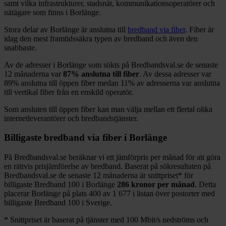
samt vilka infrastrukturer, stadsnät, kommunikationsoperatörer och
nätägare som finns i
Borlänge
.
Stora delar
av
Borlänge
är anslutna till
bredband via fiber
. Fiber är
idag den mest framtidssäkra typen av bredband och även den
snabbaste.
Av de adresser i
Borlänge
som sökts på Bredbandsval.se de senaste
12
månaderna var
87%
anslutna till fiber
. Av dessa adresser var
89%
anslutna till öppen fiber medan
11%
av adresserna var anslutna
till vertikal fiber från en enskild operatör.
Som ansluten till öppen fiber kan man välja mellan ett flertal olika
internetleverantörer och bredbandstjänster.
Billigaste bredband via fiber i
Borlänge
På Bredbandsval.se beräknar vi ett jämförpris per månad för att göra
en rättvis prisjämförelse av bredband. Baserat på sökresultaten på
Bredbandsval.se de senaste 12
månaderna är snittpriset
*
för
billigaste Bredband
100 i
Borlänge
286
kronor per månad
. Detta
placerar
Borlänge
på plats
400
av
1 677
i listan över postorter med
billigaste Bredband
100 i Sverige.
*
Snittpriset är baserat på tjänster med 100
Mbit/s nedströms och