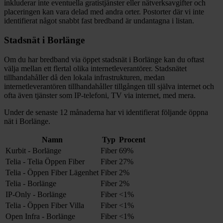
inkluderar inte eventuella gratistjänster eller nätverksavgifter och
placeringen kan vara delad med andra orter. Postorter där vi inte
identifierat något snabbt fast bredband är undantagna i listan.
Stadsnät i
Borlänge
Om du har bredband via öppet stadsnät i
Borlänge
kan du oftast
välja mellan ett flertal olika internetleverantörer. Stadsnätet
tillhandahåller då den lokala infrastrukturen, medan
internetleverantören tillhandahåller tillgången till själva internet och
ofta även tjänster som IP-telefoni, TV via internet, med mera.
Under de senaste 12
månaderna har vi identifierat följande öppna
nät i
Borlänge
.
Namn
Typ
Procent
Kurbit - Borlänge
Fiber
69%
Telia - Telia Öppen Fiber
Fiber
27%
Telia - Öppen Fiber Lägenhet
Fiber
2%
Telia - Borlänge
Fiber
2%
IP-Only - Borlänge
Fiber
<1%
Telia - Öppen Fiber Villa
Fiber
<1%
Open Infra - Borlänge
Fiber
<1%