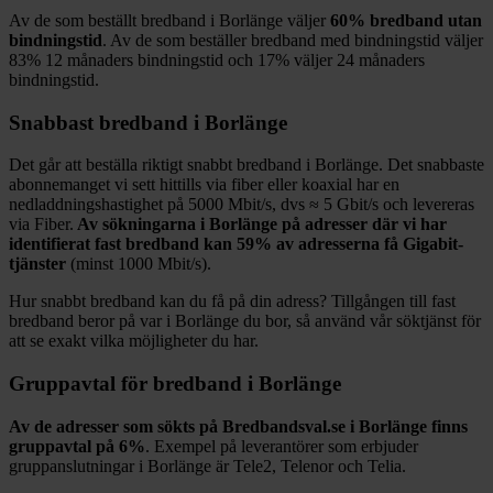
Av de som beställt bredband i
Borlänge
väljer
60%
bredband utan
bindningstid
. Av de som beställer bredband med bindningstid väljer
83%
12
månaders bindningstid och
17%
väljer 24
månaders
bindningstid.
Snabbast bredband i
Borlänge
Det går att beställa riktigt snabbt bredband i
Borlänge
. Det snabbaste
abonnemanget vi sett hittills via fiber eller koaxial har en
nedladdningshastighet på
5000
Mbit/s, dvs ≈
5
Gbit/s och levereras
via
Fiber
.
Av sökningarna i
Borlänge
på adresser där vi har
identifierat fast bredband kan
59%
av adresserna få Gigabit-
tjänster
(minst 1000
Mbit/s).
Hur snabbt bredband kan du få på din adress? Tillgången till fast
bredband beror på var i
Borlänge
du bor, så använd vår söktjänst för
att se exakt vilka möjligheter du har.
Gruppavtal för bredband i
Borlänge
Av de adresser som sökts på Bredbandsval.se i
Borlänge
finns
gruppavtal på
6%
. Exempel på leverantörer som erbjuder
gruppanslutningar i
Borlänge
är
Tele2, Telenor och Telia
.