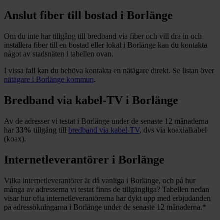
Anslut fiber till bostad i
Borlänge
Om du inte har tillgång till bredband via fiber och vill dra in och
installera fiber till en bostad eller lokal i
Borlänge
kan du kontakta
något av stadsnäten i tabellen ovan
.
I vissa fall kan du behöva kontakta en nätägare direkt. Se listan över
nätägare i
Borlänge
kommun
.
Bredband via kabel-TV i
Borlänge
Av de adresser vi testat i
Borlänge
under de senaste 12
månaderna
har
33%
tillgång till
bredband via kabel-TV
, dvs via koaxialkabel
(koax).
Internetleverantörer i
Borlänge
Vilka internetleverantörer är då vanliga i
Borlänge
, och på hur
många av adresserna vi testat finns de tillgängliga? Tabellen nedan
visar hur ofta internetleverantörerna har dykt upp med erbjudanden
på adressökningarna i
Borlänge
under de senaste 12
månaderna.
*