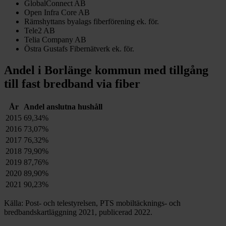
GlobalConnect AB
Open Infra Core AB
Rämshyttans byalags fiberförening ek. för.
Tele2 AB
Telia Company AB
Östra Gustafs Fibernätverk ek. för.
Andel i
Borlänge
kommun med tillgång
till fast bredband via fiber
År
Andel anslutna hushåll
2015
69,34%
2016
73,07%
2017
76,32%
2018
79,90%
2019
87,76%
2020
89,90%
2021
90,23%
Källa: Post- och telestyrelsen, PTS mobiltäcknings- och
bredbandskartläggning 2021, publicerad 2022.