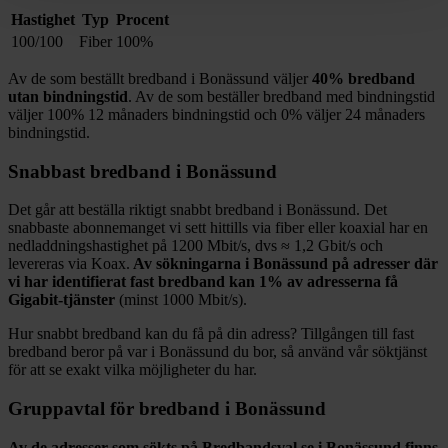
Hastighet
Typ
Procent
100/100
Fiber
100%
Av de som beställt bredband i
Bonässund
väljer
40%
bredband
utan bindningstid
. Av de som beställer bredband med bindningstid
väljer
100%
12
månaders bindningstid och
0%
väljer 24
månaders
bindningstid.
Snabbast bredband i
Bonässund
Det går att beställa riktigt snabbt bredband i
Bonässund
. Det
snabbaste abonnemanget vi sett hittills via fiber eller koaxial har en
nedladdningshastighet på
1200
Mbit/s, dvs ≈
1,2
Gbit/s och
levereras via
Koax
.
Av sökningarna i
Bonässund
på adresser där
vi har identifierat fast bredband kan
1%
av adresserna få
Gigabit-tjänster
(minst 1000
Mbit/s).
Hur snabbt bredband kan du få på din adress? Tillgången till fast
bredband beror på var i
Bonässund
du bor, så använd vår söktjänst
för att se exakt vilka möjligheter du har.
Gruppavtal för bredband i
Bonässund
Av de adresser som sökts på Bredbandsval.se i
Bonässund
finns