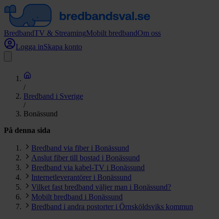
Bredband
TV & Streaming
Mobilt bredband
Om oss
Logga in
Skapa konto
/
Bredband i Sverige
/
Bonässund
På denna sida
Bredband via fiber i Bonässund
Anslut fiber till bostad i Bonässund
Bredband via kabel-TV i Bonässund
Internetleverantörer i Bonässund
Vilket fast bredband väljer man i Bonässund?
Mobilt bredband i Bonässund
Bredband i andra postorter i Örnsköldsviks kommun