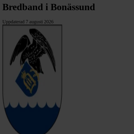
Bredband i Bonässund
Uppdaterad
7 augusti 2026