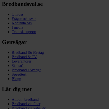
Bredbandsval.se
Om oss
Frågor och svar
Kontakta oss
I media
Teknisk support
Genvägar
Bredband för företag
Bredband & TV
Leverantörer
Stadsnät
Bredband i Sverige
Speedtest
Blogg
Lär dig mer
Allt om bredband
Bredband via fiber
Bredband via kabel-tv