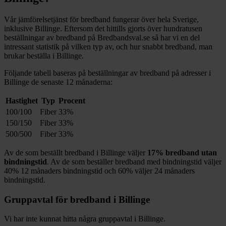
Vår jämförelsetjänst för bredband fungerar över hela Sverige,
inklusive
Billinge
. Eftersom det hittills gjorts över hundratusen
beställningar av bredband på Bredbandsval.se så har vi en del
intressant statistik på vilken typ av, och hur snabbt bredband, man
brukar beställa i
Billinge
.
Följande tabell baseras på beställningar av bredband på adresser i
Billinge
de senaste 12
månaderna:
Hastighet
Typ
Procent
100/100
Fiber
33%
150/150
Fiber
33%
500/500
Fiber
33%
Av de som beställt bredband i
Billinge
väljer
17%
bredband utan
bindningstid
. Av de som beställer bredband med bindningstid väljer
40%
12
månaders bindningstid och
60%
väljer 24
månaders
bindningstid.
Gruppavtal för bredband i
Billinge
Vi har inte kunnat hitta några gruppavtal i
Billinge
.