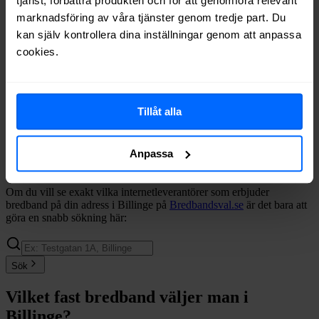
tjänst, förbättra produkten och för att genomföra relevant
Ownit
Fiber
75%
marknadsföring av våra tjänster genom tredje part. Du
Telia
Fiber
75%
kan själv kontrollera dina inställningar genom att anpassa
Boxer
Fiber
73%
cookies.
Tele2
Fiber
73%
Allente
Fiber
66%
Telenor
Fiber
64%
Inleed
Fiber
63%
Tillåt alla
Halebop
Fiber
50%
Trygg Surf
Fiber
33%
Comviq
Fiber
24%
Anpassa
Internetport
Fiber
11%
Om du vill se exakt vilka internetleverantörer som erbjuder
bredband på din adress i
Billinge
på
Bredbandsval.se
är det bara att
göra en snabb sökning här:
Sök
Vilket fast bredband väljer man i
Billinge
?