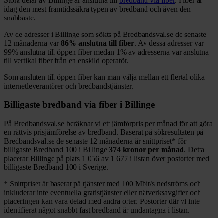
Stora delar
av
Billinge
är anslutna till
bredband via fiber
. Fiber är
idag den mest framtidssäkra typen av bredband och även den
snabbaste.
Av de adresser i
Billinge
som sökts på Bredbandsval.se de senaste
12
månaderna var
86%
anslutna till fiber
. Av dessa adresser var
99%
anslutna till öppen fiber medan
1%
av adresserna var anslutna
till vertikal fiber från en enskild operatör.
Som ansluten till öppen fiber kan man välja mellan ett flertal olika
internetleverantörer och bredbandstjänster.
Billigaste bredband via fiber i
Billinge
På Bredbandsval.se beräknar vi ett jämförpris per månad för att göra
en rättvis prisjämförelse av bredband. Baserat på sökresultaten på
Bredbandsval.se de senaste 12
månaderna är snittpriset
*
för
billigaste Bredband
100 i
Billinge
374
kronor per månad
. Detta
placerar
Billinge
på plats
1 056
av
1 677
i listan över postorter med
billigaste Bredband
100 i Sverige.
*
Snittpriset är baserat på tjänster med 100
Mbit/s nedströms och
inkluderar inte eventuella gratistjänster eller nätverksavgifter och
placeringen kan vara delad med andra orter. Postorter där vi inte
identifierat något snabbt fast bredband är undantagna i listan.