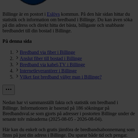
Billinge är en postort i
Eslövs
kommun.
På den här sidan hittar du
statistik och information om bredband i Billinge. Du kan även söka
på din adress och direkt hitta det bästa, billigaste och snabbaste
bredbandet till din bostad i Billinge.
På denna sida
Bredband via fiber i Billinge
Anslut fiber till bostad i Billinge
Bredband via kabel-TV i Billinge
Internetleverantörer i Billinge
Vilket fast bredband väljer man i Billinge?
Nedan har vi sammanställt fakta och statistik om bredband i
Billinge. Informationen är baserad på 186 sökningar på
Bredbandsval.se som gjorts på adresser i postorten Billinge under de
senaste tolv månaderna (2025-08-05 - 2026-08-04).
Här kan du enkelt och gratis jämföra de bredbandsabonnemang som
finns på just din adress i Billinge. Du sparar både tid och pengar.