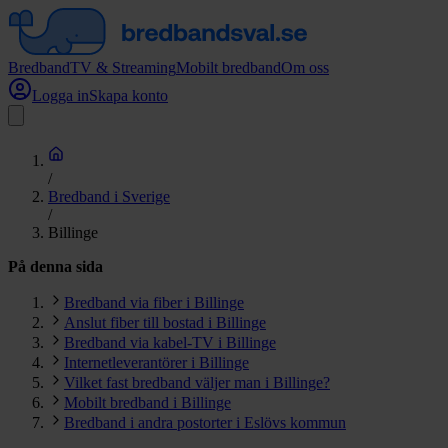
Bredband
TV & Streaming
Mobilt bredband
Om oss
Logga in
Skapa konto
/
Bredband i Sverige
/
Billinge
På denna sida
Bredband via fiber i Billinge
Anslut fiber till bostad i Billinge
Bredband via kabel-TV i Billinge
Internetleverantörer i Billinge
Vilket fast bredband väljer man i Billinge?
Mobilt bredband i Billinge
Bredband i andra postorter i Eslövs kommun