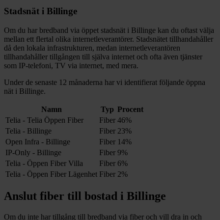
Stadsnät i
Billinge
Om du har bredband via öppet stadsnät i
Billinge
kan du oftast välja
mellan ett flertal olika internetleverantörer. Stadsnätet tillhandahåller
då den lokala infrastrukturen, medan internetleverantören
tillhandahåller tillgången till själva internet och ofta även tjänster
som IP-telefoni, TV via internet, med mera.
Under de senaste 12
månaderna har vi identifierat följande öppna
nät i
Billinge
.
Namn
Typ
Procent
Telia - Telia Öppen Fiber
Fiber
46%
Telia - Billinge
Fiber
23%
Open Infra - Billinge
Fiber
14%
IP-Only - Billinge
Fiber
9%
Telia - Öppen Fiber Villa
Fiber
6%
Telia - Öppen Fiber Lägenhet
Fiber
2%
Anslut fiber till bostad i
Billinge
Om du inte har tillgång till bredband via fiber och vill dra in och