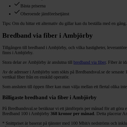
Bästa priserna
Oberoende jämförelsetjänst
Tips:
Om du hittar ett alternativ du gillar kan du beställa med en gång.
Bredband via fiber i
Ambjörby
Tillgången till bredband i
Ambjörby
, och vilka hastigheter, leverantö
finns i
Ambjörby
.
Stora delar
av
Ambjörby
är anslutna till
bredband via fiber
. Fiber är 
Av de adresser i
Ambjörby
som sökts på Bredbandsval.se de senaste 
vertikal fiber från en enskild operatör.
Som ansluten till öppen fiber kan man välja mellan ett flertal olika int
Billigaste bredband via fiber i
Ambjörby
På Bredbandsval.se beräknar vi ett jämförpris per månad för att göra 
Bredband
100 i
Ambjörby
368
kronor per månad
. Detta placerar
Am
*
Snittpriset är baserat på tjänster med 100
Mbit/s nedströms och inklud