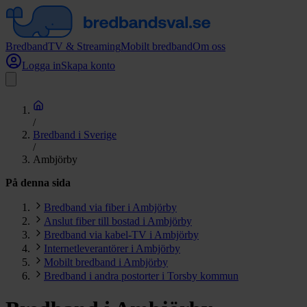
Bredband
TV & Streaming
Mobilt bredband
Om oss
Logga in
Skapa konto
/
Bredband i Sverige
/
Ambjörby
På denna sida
Bredband via fiber i Ambjörby
Anslut fiber till bostad i Ambjörby
Bredband via kabel-TV i Ambjörby
Internetleverantörer i Ambjörby
Mobilt bredband i Ambjörby
Bredband i andra postorter i Torsby kommun