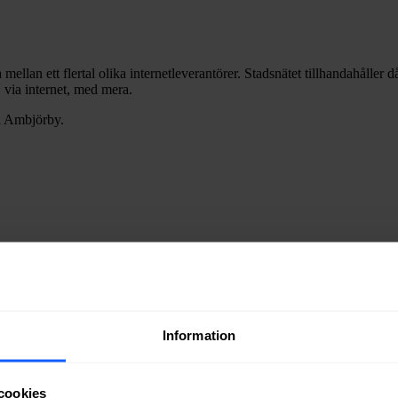
 mellan ett flertal olika internetleverantörer. Stadsnätet tillhandahåller
V via internet, med mera.
i
Ambjörby
.
ra fiber till en bostad eller lokal i
Ambjörby
kan du kontakta något av 
ätägare i
Torsby
kommun
.
Information
 via kabel-TV (via koaxialkabel) i
Ambjörby
.
cookies