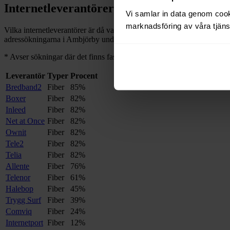
Internetleverantörer i
Ambjörby
Vi samlar in data genom cooki
marknadsföring av våra tjänst
Vilka internetleverantörer är då vanliga i
Ambjörby
, och på hur många 
adressökningarna i
Ambjörby
under de senaste 12
månaderna.
*
*
Avser sökningar där det finns fast bredband på adressen.
Leverantör
Typer
Procent
Bredband2
Fiber
85%
Boxer
Fiber
82%
Inleed
Fiber
82%
Net at Once
Fiber
82%
Ownit
Fiber
82%
Tele2
Fiber
82%
Telia
Fiber
82%
Allente
Fiber
76%
Telenor
Fiber
61%
Halebop
Fiber
45%
Trygg Surf
Fiber
39%
Comviq
Fiber
24%
Internetport
Fiber
12%