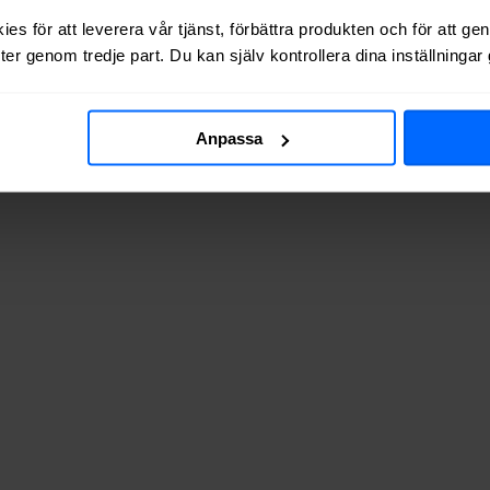
es för att leverera vår tjänst, förbättra produkten och för att ge
er genom tredje part. Du kan själv kontrollera dina inställninga
av adresserna vi testat finns de tillgängliga? Tabellen nedan visar hur
Anpassa