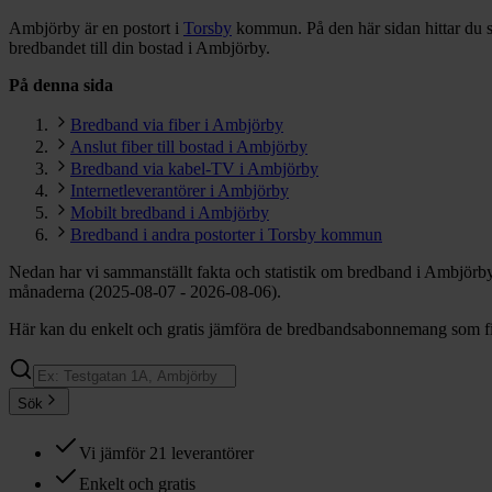
Ambjörby är en postort i
Torsby
kommun.
På den här sidan hittar du 
bredbandet till din bostad i Ambjörby.
På denna sida
Bredband via fiber i Ambjörby
Anslut fiber till bostad i Ambjörby
Bredband via kabel-TV i Ambjörby
Internetleverantörer i Ambjörby
Mobilt bredband i Ambjörby
Bredband i andra postorter i Torsby kommun
Nedan har vi sammanställt fakta och statistik om bredband i Ambjörby
månaderna (2025-08-07 - 2026-08-06).
Här kan du enkelt och gratis jämföra de bredbandsabonnemang som fin
Sök
Vi jämför 21 leverantörer
Enkelt och gratis