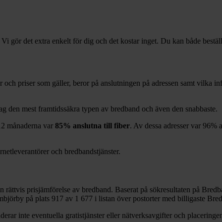
 Vi gör det extra enkelt för dig och det kostar inget. Du kan både bestäl
rer och priser som gäller, beror på anslutningen på adressen samt vilka 
idag den mest framtidssäkra typen av bredband och även den snabbaste.
12
månaderna var
85%
anslutna till fiber
. Av dessa adresser var
96%
a
ernetleverantörer och bredbandstjänster.
en rättvis prisjämförelse av bredband. Baserat på sökresultaten på Bredb
björby
på plats
917
av
1 677
i listan över postorter med billigaste Br
erar inte eventuella gratistjänster eller nätverksavgifter och placeringen