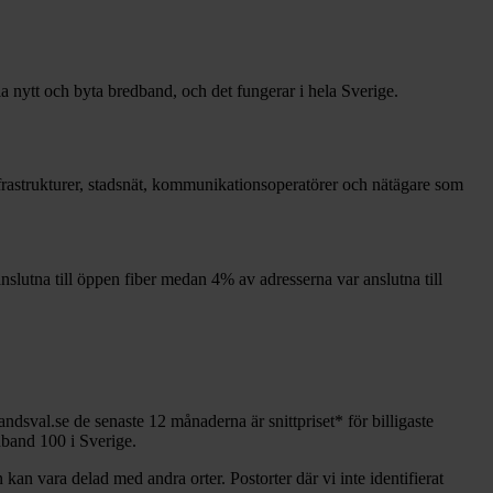
la nytt och byta bredband, och det fungerar i hela Sverige.
infrastrukturer, stadsnät, kommunikationsoperatörer och nätägare som
nslutna till öppen fiber medan
4%
av adresserna var anslutna till
andsval.se de senaste 12
månaderna är snittpriset
*
för billigaste
edband
100 i Sverige.
 kan vara delad med andra orter. Postorter där vi inte identifierat