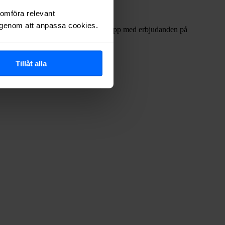
nomföra relevant
r genom att anpassa cookies.
 ofta internetleverantörerna har dykt upp med erbjudanden på
Tillåt alla