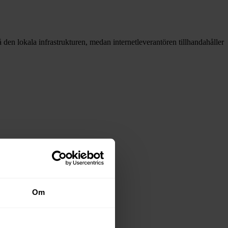
 då den lokala infrastrukturen, medan internetleverantören tillhandahåller
stadsnäten i tabellen ovan
.
Om