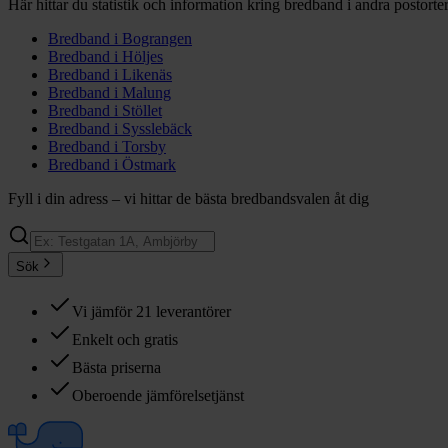
Här hittar du statistik och information kring bredband i andra postorte
Bredband i
Bograngen
Bredband i
Höljes
Bredband i
Likenäs
Bredband i
Malung
Bredband i
Stöllet
Bredband i
Sysslebäck
Bredband i
Torsby
Bredband i
Östmark
Fyll i din adress – vi hittar de bästa bredbandsvalen åt dig
Sök
Vi jämför 21 leverantörer
Enkelt och gratis
Bästa priserna
Oberoende jämförelsetjänst