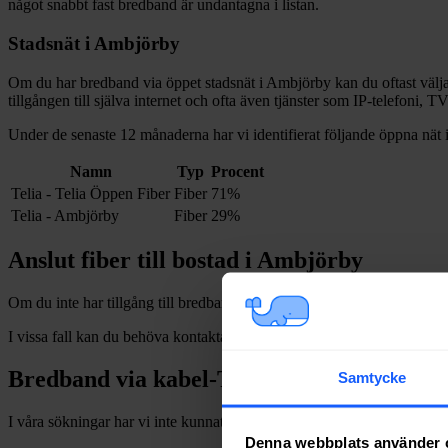
något snabbt fast bredband är undantagna i listan.
Stadsnät i
Ambjörby
Om du har bredband via öppet stadsnät i
Ambjörby
kan du oftast välja
tillgången till själva internet och ofta även tjänster som IP-telefoni, T
Under de senaste 12
månaderna har vi identifierat följande öppna nät 
Namn
Typ
Procent
Telia - Telia Öppen Fiber
Fiber
71%
Telia - Ambjörby
Fiber
29%
Anslut fiber till bostad i
Ambjörby
Om du inte har tillgång till bredband via fiber och vill dra in och installe
I vissa fall kan du behöva kontakta en nätägare direkt. Se listan över
n
Bredband via kabel-TV i
Ambjörby
Samtycke
I våra sökningar har vi inte kunnat hitta några adresser med bredband
Denna webbplats använder 