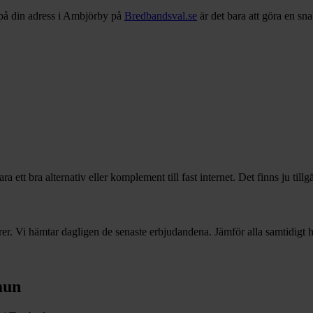
på din adress i
Ambjörby
på
Bredbandsval.se
är det bara att göra en sn
 ett bra alternativ eller komplement till fast internet. Det finns ju till
r. Vi hämtar dagligen de senaste erbjudandena. Jämför alla samtidigt hä
un