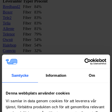
Leverantör
Typer
Procent
Bredband2
Fiber
84%
Boxer
Fiber
83%
Tele2
Fiber
83%
Telia
Fiber
83%
Allente
Fiber
81%
Telenor
Fiber
79%
Ownit
Fiber
54%
Halebop
Fiber
54%
Comviq
Fiber
32%
Net at Once
Fiber
6%
Internetport
Fiber
4%
Trygg Surf
Fiber
4%
Inleed
Fiber
2%
Samtycke
Information
Om
Om du vill se exakt vilka internetleverantörer som erbjuder
bredband på din adress i
Ängelholm
på
Bredbandsval.se
är det bara
att göra en snabb sökning här:
Denna webbplats använder cookies
Vi samlar in data genom cookies för att leverera vår
tjänst, förbättra produkten och för att genomföra relevant
Sök