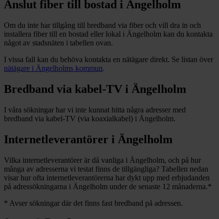
Anslut fiber till bostad i
Ängelholm
Om du inte har tillgång till bredband via fiber och vill dra in och
installera fiber till en bostad eller lokal i
Ängelholm
kan du kontakta
något av stadsnäten i tabellen ovan
.
I vissa fall kan du behöva kontakta en nätägare direkt. Se listan över
nätägare i
Ängelholms
kommun
.
Bredband via kabel-TV i
Ängelholm
I våra sökningar har vi inte kunnat hitta några adresser med
bredband via kabel-TV (via koaxialkabel) i
Ängelholm
.
Internetleverantörer i
Ängelholm
Vilka internetleverantörer är då vanliga i
Ängelholm
, och på hur
många av adresserna vi testat finns de tillgängliga? Tabellen nedan
visar hur ofta internetleverantörerna har dykt upp med erbjudanden
på adressökningarna i
Ängelholm
under de senaste 12
månaderna.
*
*
Avser sökningar där det finns fast bredband på adressen.