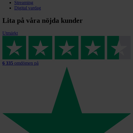
Streaming
Digital vardag
Lita på våra nöjda kunder
Utmärkt
6 335
omdömen på