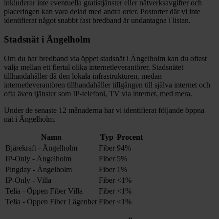
inkluderar inte eventuella gratistjänster eller nätverksavgifter och
placeringen kan vara delad med andra orter. Postorter där vi inte
identifierat något snabbt fast bredband är undantagna i listan.
Stadsnät i
Ängelholm
Om du har bredband via öppet stadsnät i
Ängelholm
kan du oftast
välja mellan ett flertal olika internetleverantörer. Stadsnätet
tillhandahåller då den lokala infrastrukturen, medan
internetleverantören tillhandahåller tillgången till själva internet och
ofta även tjänster som IP-telefoni, TV via internet, med mera.
Under de senaste 12
månaderna har vi identifierat följande öppna
nät i
Ängelholm
.
Namn
Typ
Procent
Bjärekraft - Ängelholm
Fiber
94%
IP-Only - Ängelholm
Fiber
5%
Pingday - Ängelholm
Fiber
1%
IP-Only - Villa
Fiber
<1%
Telia - Öppen Fiber Villa
Fiber
<1%
Telia - Öppen Fiber Lägenhet
Fiber
<1%