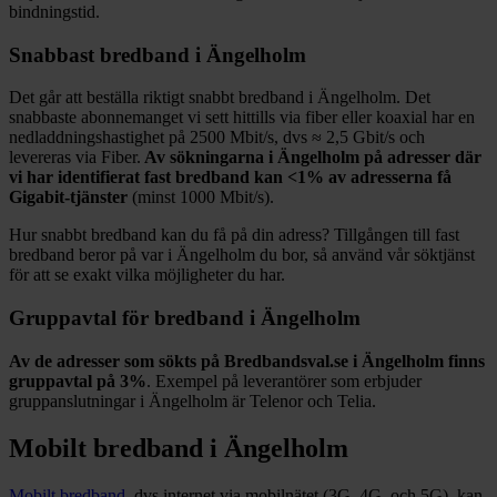
bindningstid.
Snabbast bredband i
Ängelholm
Det går att beställa riktigt snabbt bredband i
Ängelholm
. Det
snabbaste abonnemanget vi sett hittills via fiber eller koaxial har en
nedladdningshastighet på
2500
Mbit/s, dvs ≈
2,5
Gbit/s och
levereras via
Fiber
.
Av sökningarna i
Ängelholm
på adresser där
vi har identifierat fast bredband kan
<1%
av adresserna få
Gigabit-tjänster
(minst 1000
Mbit/s).
Hur snabbt bredband kan du få på din adress? Tillgången till fast
bredband beror på var i
Ängelholm
du bor, så använd vår söktjänst
för att se exakt vilka möjligheter du har.
Gruppavtal för bredband i
Ängelholm
Av de adresser som sökts på Bredbandsval.se i
Ängelholm
finns
gruppavtal på
3%
. Exempel på leverantörer som erbjuder
gruppanslutningar i
Ängelholm
är
Telenor och Telia
.
Mobilt bredband i
Ängelholm
Mobilt bredband
, dvs internet via mobilnätet (3G, 4G, och 5G), kan