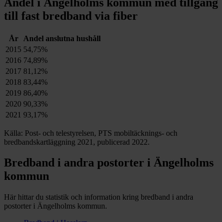
Andel i
Ängelholms
kommun med tillgång
till fast bredband via fiber
År
Andel anslutna hushåll
2015
54,75%
2016
74,89%
2017
81,12%
2018
83,44%
2019
86,40%
2020
90,33%
2021
93,17%
Källa: Post- och telestyrelsen, PTS mobiltäcknings- och
bredbandskartläggning 2021, publicerad 2022.
Bredband i andra postorter i
Ängelholms
kommun
Här hittar du statistik och information kring bredband i andra
postorter i
Ängelholms
kommun.