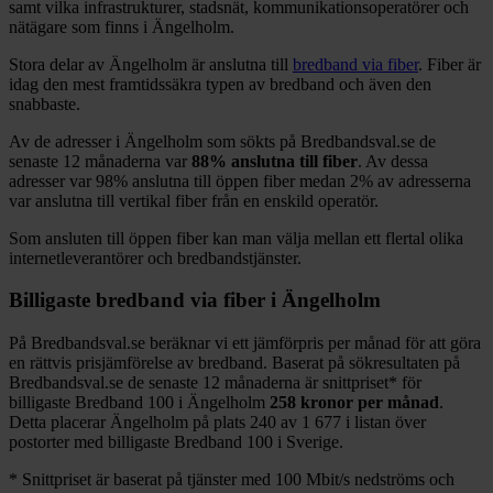
samt vilka infrastrukturer, stadsnät, kommunikationsoperatörer och
nätägare som finns i
Ängelholm
.
Stora delar
av
Ängelholm
är anslutna till
bredband via fiber
. Fiber är
idag den mest framtidssäkra typen av bredband och även den
snabbaste.
Av de adresser i
Ängelholm
som sökts på Bredbandsval.se de
senaste 12
månaderna var
88%
anslutna till fiber
. Av dessa
adresser var
98%
anslutna till öppen fiber medan
2%
av adresserna
var anslutna till vertikal fiber från en enskild operatör.
Som ansluten till öppen fiber kan man välja mellan ett flertal olika
internetleverantörer och bredbandstjänster.
Billigaste bredband via fiber i
Ängelholm
På Bredbandsval.se beräknar vi ett jämförpris per månad för att göra
en rättvis prisjämförelse av bredband. Baserat på sökresultaten på
Bredbandsval.se de senaste 12
månaderna är snittpriset
*
för
billigaste Bredband
100 i
Ängelholm
258
kronor per månad
.
Detta placerar
Ängelholm
på plats
240
av
1 677
i listan över
postorter med billigaste Bredband
100 i Sverige.
*
Snittpriset är baserat på tjänster med 100
Mbit/s nedströms och