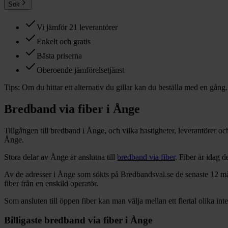
Sök
Vi jämför 21 leverantörer
Enkelt och gratis
Bästa priserna
Oberoende jämförelsetjänst
Tips:
Om du hittar ett alternativ du gillar kan du beställa med en gång.
Bredband via fiber i
Ånge
Tillgången till bredband i
Ånge
, och vilka hastigheter, leverantörer o
Ånge
.
Stora delar
av
Ånge
är anslutna till
bredband via fiber
. Fiber är idag 
Av de adresser i
Ånge
som sökts på Bredbandsval.se de senaste 12
må
fiber från en enskild operatör.
Som ansluten till öppen fiber kan man välja mellan ett flertal olika int
Billigaste bredband via fiber i
Ånge