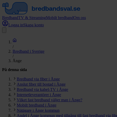
Bredband
TV & Streaming
Mobilt bredband
Om oss
Logga in
Skapa konto
/
Bredband i Sverige
/
Ånge
På denna sida
Bredband via fiber i Ånge
Anslut fiber till bostad i Ånge
Bredband via kabel-TV i Ånge
Internetleverantörer i Ånge
Vilket fast bredband väljer man i Ånge?
Mobilt bredband i Ånge
Nätägare i Ånge kommun
Andel i Ånge kommun med tillgång till fast bredband via fib