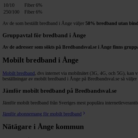
10/10
Fiber
6%
250/100
Fiber
6%
Av de som beställt bredband i
Ånge
väljer
58%
bredband utan bind
Gruppavtal för bredband i
Ånge
Av de adresser som sökts på Bredbandsval.se i
Ånge
finns grupp
Mobilt bredband i
Ånge
Mobilt bredband
, dvs internet via mobilnätet (3G, 4G, och 5G), kan vara
beställningar av mobilt bredband i Ånge på Bredbandsval.se så väljer
Jämför mobilt bredband på Bredbandsval.se
Jämför mobilt bredband från Sveriges mest populära internetleverantöre
Jämför abonnemang för mobilt bredband
Nätägare i
Ånge
kommun