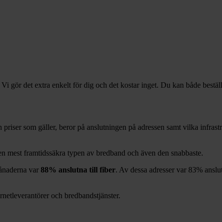
 Vi gör det extra enkelt för dig och det kostar inget. Du kan både bestäl
ch priser som gäller, beror på anslutningen på adressen samt vilka infra
den mest framtidssäkra typen av bredband och även den snabbaste.
naderna var
88%
anslutna till fiber
. Av dessa adresser var
83%
anslu
ernetleverantörer och bredbandstjänster.