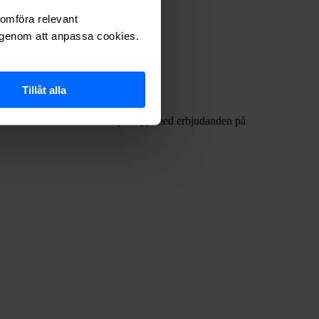
nomföra relevant
r genom att anpassa cookies.
Tillåt alla
 internetleverantörerna har dykt upp med erbjudanden på