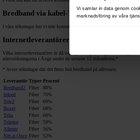
Vi samlar in data genom cooki
Bredband via kabel-TV i
Ånge
marknadsföring av våra tjänst
I våra sökningar har vi inte kunnat hitta några adresser med bredband
Internetleverantörer i
Ånge
Vilka internetleverantörer är då vanliga i
Ånge
, och på hur många av a
adressökningarna i
Ånge
under de senaste 12
månaderna.
*
*
Avser sökningar där det finns fast bredband på adressen.
Leverantör
Typer
Procent
Bredband2
Fiber
88%
Inleed
Fiber
70%
Tele2
Fiber
69%
Boxer
Fiber
68%
Telia
Fiber
68%
Telenor
Fiber
59%
Allente
Fiber
56%
Net at Once
Fiber
52%