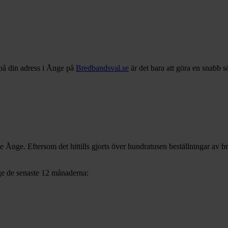
på din adress i
Ånge
på
Bredbandsval.se
är det bara att göra en snabb 
ve
Ånge
. Eftersom det hittills gjorts över hundratusen beställningar av b
ge
de senaste 12
månaderna: