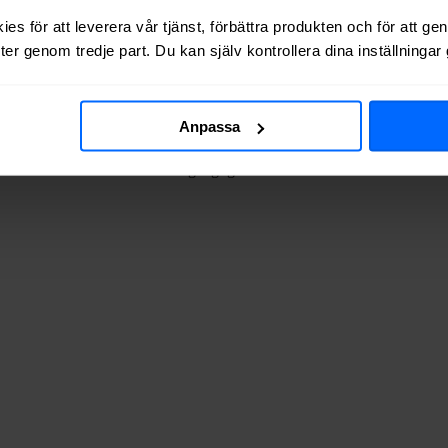
es för att leverera vår tjänst, förbättra produkten och för att ge
er genom tredje part. Du kan själv kontrollera dina inställninga
 via kabel-TV (via koaxialkabel) i
Ånge
.
Anpassa
dresserna vi testat finns de tillgängliga? Tabellen nedan visar hur ofta