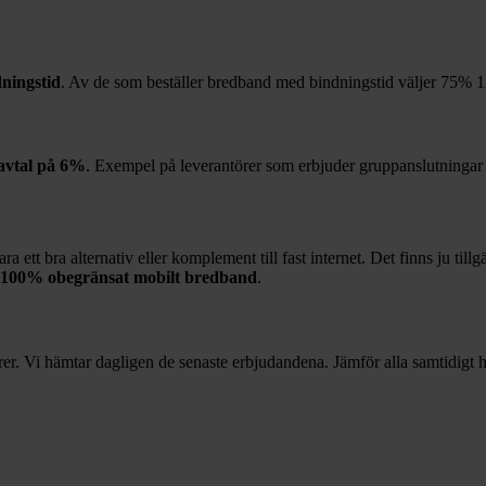
ningstid
. Av de som beställer bredband med bindningstid väljer
75%
1
avtal på
6%
. Exempel på leverantörer som erbjuder gruppanslutningar
 ett bra alternativ eller komplement till fast internet. Det finns ju till
100%
obegränsat mobilt bredband
.
r. Vi hämtar dagligen de senaste erbjudandena. Jämför alla samtidigt hä