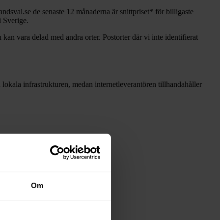
andsval.se de senaste 12
månaderna är snittpriset
*
för billigaste
i Sverige.
 kan vara delad med andra orter. Postorter där vi inte identifierat
en lokala infrastrukturen, medan internetleverantören tillhandahåller
Om
näten i tabellen ovan
.