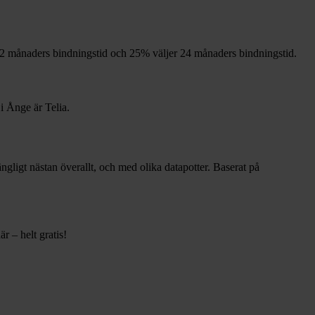
2
månaders bindningstid och
25%
väljer 24
månaders bindningstid.
 i
Ånge
är
Telia
.
gängligt nästan överallt, och med olika datapotter.
Baserat på
r – helt gratis!