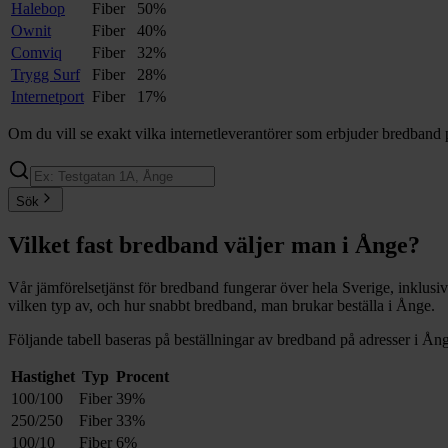
Halebop
Fiber
50%
Ownit
Fiber
40%
Comviq
Fiber
32%
Trygg Surf
Fiber
28%
Internetport
Fiber
17%
Om du vill se exakt vilka internetleverantörer som erbjuder bredband 
Sök
Vilket fast bredband väljer man i
Ånge
?
Vår jämförelsetjänst för bredband fungerar över hela Sverige, inklusi
vilken typ av, och hur snabbt bredband, man brukar beställa i
Ånge
.
Följande tabell baseras på beställningar av bredband på adresser i
Ån
Hastighet
Typ
Procent
100/100
Fiber
39%
250/250
Fiber
33%
100/10
Fiber
6%