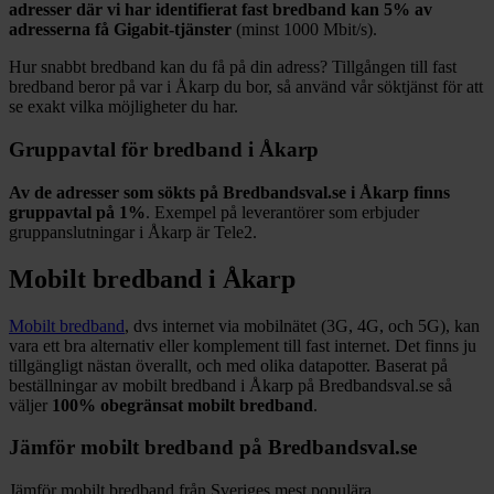
adresser där vi har identifierat fast bredband kan
5%
av
adresserna få Gigabit-tjänster
(minst 1000
Mbit/s).
Hur snabbt bredband kan du få på din adress? Tillgången till fast
bredband beror på var i
Åkarp
du bor, så använd vår söktjänst för att
se exakt vilka möjligheter du har.
Gruppavtal för bredband i
Åkarp
Av de adresser som sökts på Bredbandsval.se i
Åkarp
finns
gruppavtal på
1%
. Exempel på leverantörer som erbjuder
gruppanslutningar i
Åkarp
är
Tele2
.
Mobilt bredband i
Åkarp
Mobilt bredband
, dvs internet via mobilnätet (3G, 4G, och 5G), kan
vara ett bra alternativ eller komplement till fast internet. Det finns ju
tillgängligt nästan överallt, och med olika datapotter.
Baserat på
beställningar av mobilt bredband i Åkarp på Bredbandsval.se så
väljer
100%
obegränsat mobilt bredband
.
Jämför mobilt bredband på Bredbandsval.se
Jämför mobilt bredband från Sveriges mest populära