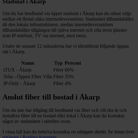
Stadsnät i
Åkarp
Om du har bredband via öppet stadsnät i
Åkarp
kan du oftast välja
mellan ett flertal olika internetleverantörer. Stadsnätet tillhandahåller
då den lokala infrastrukturen, medan internetleverantören
tillhandahåller tillgången till själva internet och ofta även tjänster
som IP-telefoni, TV via internet, med mera.
Under de senaste 12
månaderna har vi identifierat följande öppna
nät i
Åkarp
.
Namn
Typ
Procent
iTUX - Åkarp
Fiber
60%
Telia - Öppen Fiber Villa
Fiber
35%
IP-Only - Åkarp
Fiber
4%
Anslut fiber till bostad i
Åkarp
Om du inte har tillgång till bredband via fiber och vill dra in och
installera fiber till en bostad eller lokal i
Åkarp
kan du kontakta
något av stadsnäten i tabellen ovan
.
I vissa fall kan du behöva kontakta en nätägare direkt. Se listan över
nätägare i
Burlövs
kommun
.