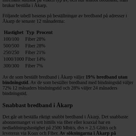
brukar beställa i
Åkarp
.
Följande tabell baseras på beställningar av bredband på adresser i
Åkarp
de senaste 12
månaderna:
Hastighet
Typ
Procent
100/100
Fiber
28%
500/500
Fiber
28%
250/250
Fiber
21%
1000/1000
Fiber
14%
300/300
Fiber
7%
Av de som beställt bredband i
Åkarp
väljer
19%
bredband utan
bindningstid
. Av de som beställer bredband med bindningstid väljer
72%
12
månaders bindningstid och
28%
väljer 24
månaders
bindningstid.
Snabbast bredband i
Åkarp
Det går att beställa riktigt snabbt bredband i
Åkarp
. Det snabbaste
abonnemanget vi sett hittills via fiber eller koaxial har en
nedladdningshastighet på
2500
Mbit/s, dvs ≈
2,5
Gbit/s och
levereras via
Koax och Fiber
.
Av sökningarna i
Åkarp
på