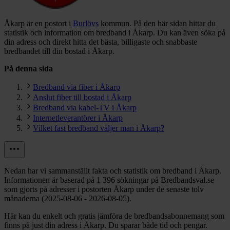
Åkarp är en postort i
Burlövs
kommun.
På den här sidan hittar du
statistik och information om bredband i Åkarp. Du kan även söka på
din adress och direkt hitta det bästa, billigaste och snabbaste
bredbandet till din bostad i Åkarp.
På denna sida
Bredband via fiber i Åkarp
Anslut fiber till bostad i Åkarp
Bredband via kabel-TV i Åkarp
Internetleverantörer i Åkarp
Vilket fast bredband väljer man i Åkarp?
Nedan har vi sammanställt fakta och statistik om bredband i Åkarp.
Informationen är baserad på 1 396 sökningar på Bredbandsval.se
som gjorts på adresser i postorten Åkarp under de senaste tolv
månaderna (2025-08-06 - 2026-08-05).
Här kan du enkelt och gratis jämföra de bredbandsabonnemang som
finns på just din adress i Åkarp. Du sparar både tid och pengar.