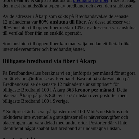
Stora delar
av
Åkarp
är anslutna till
bredband via fiber
. Fiber är idag
den mest framtidssäkra typen av bredband och även den snabbaste.
Av de adresser i
Åkarp
som sökts på Bredbandsval.se de senaste
12
månaderna var
80%
anslutna till fiber
. Av dessa adresser var
90%
anslutna till öppen fiber medan
10%
av adresserna var anslutna
till vertikal fiber från en enskild operatör.
Som ansluten till öppen fiber kan man välja mellan ett flertal olika
internetleverantörer och bredbandstjänster.
Billigaste bredband via fiber i
Åkarp
På Bredbandsval.se beräknar vi ett jämförpris per månad för att göra
en rättvis prisjämförelse av bredband. Baserat på sökresultaten på
Bredbandsval.se de senaste 12
månaderna är snittpriset
*
för
billigaste Bredband
100 i
Åkarp
363
kronor per månad
. Detta
placerar
Åkarp
på plats
846
av
1 677
i listan över postorter med
billigaste Bredband
100 i Sverige.
*
Snittpriset är baserat på tjänster med 100
Mbit/s nedströms och
inkluderar inte eventuella gratistjänster eller nätverksavgifter och
placeringen kan vara delad med andra orter. Postorter där vi inte
identifierat något snabbt fast bredband är undantagna i listan.