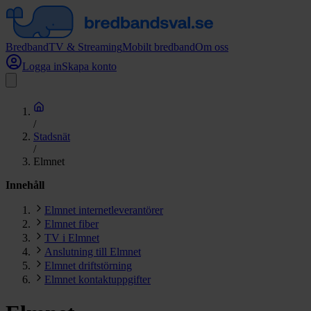
Bredband
TV & Streaming
Mobilt bredband
Om oss
Logga in
Skapa konto
/
Stadsnät
/
Elmnet
Innehåll
Elmnet internetleverantörer
Elmnet fiber
TV i Elmnet
Anslutning till Elmnet
Elmnet driftstörning
Elmnet kontaktuppgifter