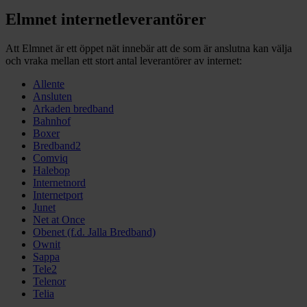
Elmnet internetleverantörer
Att Elmnet är ett öppet nät innebär att de som är anslutna kan välja
och vraka mellan ett stort antal leverantörer av internet:
Allente
Ansluten
Arkaden bredband
Bahnhof
Boxer
Bredband2
Comviq
Halebop
Internetnord
Internetport
Junet
Net at Once
Obenet (f.d. Jalla Bredband)
Ownit
Sappa
Tele2
Telenor
Telia