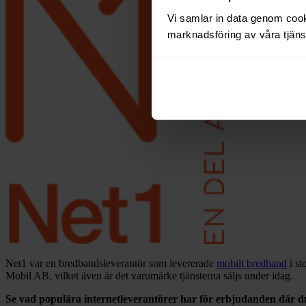
Vi samlar in data genom cooki
marknadsföring av våra tjänst
Net1 var en bredbandsleverantör som levererade
mobilt bredband
i st
Mobil AB, vilket även är det varumärke tjänsterna säljs under idag.
Se vad populära internetleverantörer har för erbjudanden där d