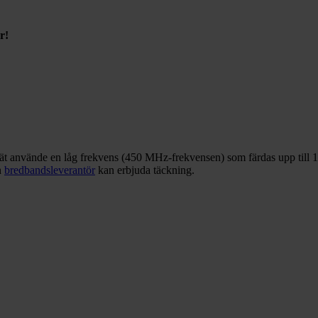
r!
ät använde en låg frekvens (450 MHz-frekvensen) som färdas upp till 10
n
bredbandsleverantör
kan erbjuda täckning.