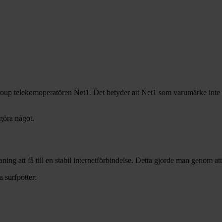
oup telekomoperatören Net1. Det betyder att Net1 som varumärke inte kom
göra något.
tmaning att få till en stabil internetförbindelse. Detta gjorde man geno
 surfpotter: