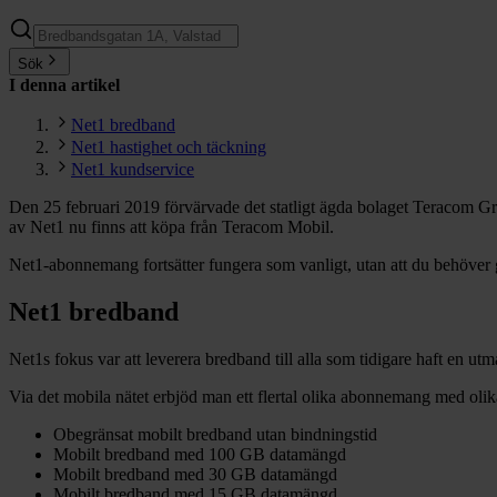
Sök
I denna artikel
Net1 bredband
Net1 hastighet och täckning
Net1 kundservice
Den 25 februari 2019 förvärvade det statligt ägda bolaget Teracom Gr
av Net1 nu finns att köpa från Teracom Mobil.
Net1-abonnemang fortsätter fungera som vanligt, utan att du behöver 
Net1 bredband
Net1s fokus var att leverera bredband till alla som tidigare haft en u
Via det mobila nätet erbjöd man ett flertal olika abonnemang med olika
Obegränsat mobilt bredband utan bindningstid
Mobilt bredband med 100 GB datamängd
Mobilt bredband med 30 GB datamängd
Mobilt bredband med 15 GB datamängd