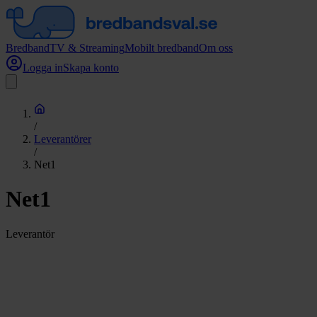
Bredband
TV & Streaming
Mobilt bredband
Om oss
Logga in
Skapa konto
/
Leverantörer
/
Net1
Net1
Leverantör