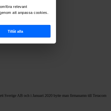
nomföra relevant
r genom att anpassa cookies.
Tillåt alla
ett Sverige AB och i Januari 2020 bytte man firmanamn till Teracom