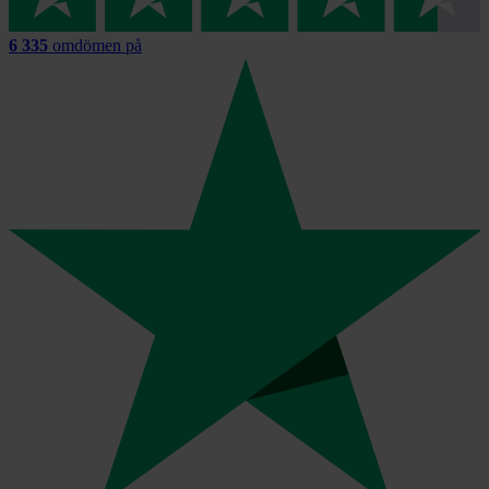
6 335
omdömen på