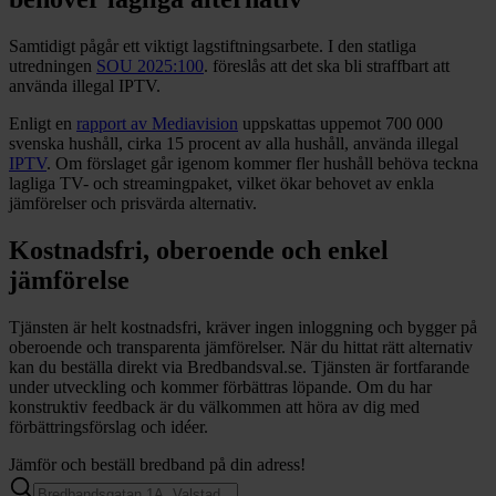
Samtidigt pågår ett viktigt lagstiftningsarbete. I den statliga
utredningen
SOU 2025:100
. föreslås att det ska bli straffbart att
använda illegal IPTV.
Enligt en
rapport av Mediavision
uppskattas uppemot 700 000
svenska hushåll, cirka 15 procent av alla hushåll, använda illegal
IPTV
. Om förslaget går igenom kommer fler hushåll behöva teckna
lagliga TV- och streamingpaket, vilket ökar behovet av enkla
jämförelser och prisvärda alternativ.
Kostnadsfri, oberoende och enkel
jämförelse
Tjänsten är helt kostnadsfri, kräver ingen inloggning och bygger på
oberoende och transparenta jämförelser. När du hittat rätt alternativ
kan du beställa direkt via Bredbandsval.se. Tjänsten är fortfarande
under utveckling och kommer förbättras löpande. Om du har
konstruktiv feedback är du välkommen att höra av dig med
förbättringsförslag och idéer.
Jämför och beställ bredband på din adress!