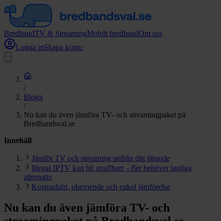
Bredband
TV & Streaming
Mobilt bredband
Om oss
Logga in
Skapa konto
/
Blogg
/
Nu kan du även jämföra TV- och streamingpaket på
Bredbandsval.se
Innehåll
Jämför TV och streaming utifrån ditt tittande
Illegal IPTV kan bli straffbart – fler behöver lagliga
alternativ
Kostnadsfri, oberoende och enkel jämförelse
Nu kan du även jämföra TV- och
streamingpaket på Bredbandsval.se