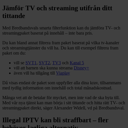
Jämför TV och streaming utifrån ditt
tittande
Med Bredbandsvals smarta filterfunktion kan du jämföra TV- och
streamingpaket baserat på innehåll – inte bara pris.
Du kan bland annat filtrera fram paket baserat på vilka tv-kanaler
och streamingtjänster du vill ha. Du kan till exempel filtrera fram
paket om du:
vill se
SVT1
,
SVT2
,
TV3
och
Kanal 5
vill att barnen ska kunna streama
Disney+
även vill ha tillgång till
Viaplay
Då visas endast de paket som uppfyller alla dina krav, tillsammans
med tydlig information om innehåll och total månadskostnad.
Många vet att de betalar för mycket, men inte vad de ska byta till.
Med vår nya tjänst kan man börja i sitt tittande och hitta rätt TV- och
streamingpaket direkt, säger Alexander Widell, vd på Bredbandsval.
Illegal IPTV kan bli straffbart – fler
behöver lagliga alternativ