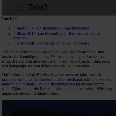
Innehåll
Jämför TV och streaming utifrån ditt tittande
Illegal IPTV kan bli straffbart – fler behöver lagliga
alternativ
Kostnadsfri, oberoende och enkel jämförelse
Allt fler svenskar säger upp
streamingtjänster
för att sänka sina
kostnader. Samtidigt upplevs TV- och streamingmarknaden som
rörig, dyr och svår att överblicka – med många tjänster, olika paket
och kampanjpriser som döljer den verkliga kostnaden.
Därför lanserar vi på Bredbandsval.se nu en ny tjänst som ett
komplement till vår
jämförelsetjänst för bredband
, där du enkelt kan
jämföra och beställa TV- och streamingpaket
på ett och samma
ställe. Tjänsten gör det lättare att hitta en laglig och prisvärd lösning,
anpassad efter hur du faktiskt tittar.