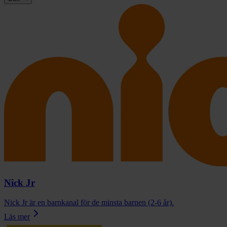
Nick Jr
Nick Jr är en barnkanal för de minsta barnen (2-6 år).
Läs mer