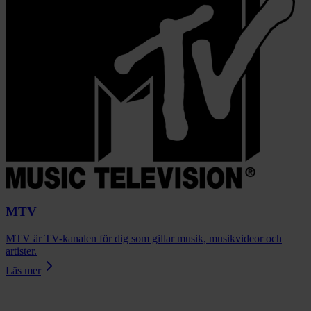
MTV
MTV är TV-kanalen för dig som gillar musik, musikvideor och
artister.
Läs mer