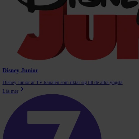
Disney Junior
Disney Junior är TV-kanalen som riktar sig till de allra yngsta
Läs mer