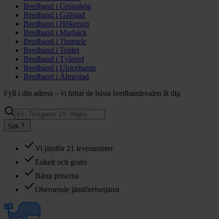
Bredband i
Grönahög
Bredband i
Gällstad
Bredband i
Hökerum
Bredband i
Marbäck
Bredband i
Timmele
Bredband i
Trädet
Bredband i
Tvärred
Bredband i
Ulricehamn
Bredband i
Älmestad
Fyll i din adress – vi hittar de bästa bredbandsvalen åt dig
Sök
Vi jämför 21 leverantörer
Enkelt och gratis
Bästa priserna
Oberoende jämförelsetjänst