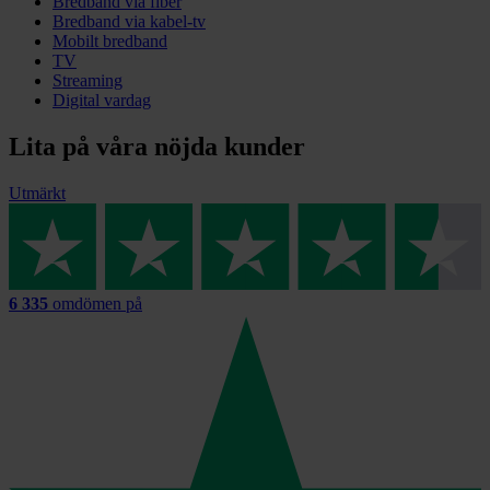
Bredband via fiber
Bredband via kabel-tv
Mobilt bredband
TV
Streaming
Digital vardag
Lita på våra nöjda kunder
Utmärkt
6 335
omdömen på