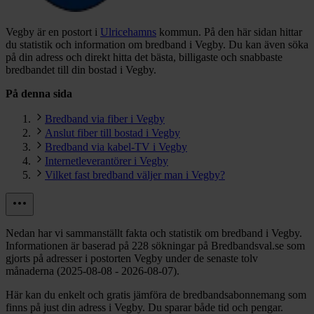
Vegby är en postort i
Ulricehamns
kommun.
På den här sidan hittar
du statistik och information om bredband i Vegby. Du kan även söka
på din adress och direkt hitta det bästa, billigaste och snabbaste
bredbandet till din bostad i Vegby.
På denna sida
Bredband via fiber i Vegby
Anslut fiber till bostad i Vegby
Bredband via kabel-TV i Vegby
Internetleverantörer i Vegby
Vilket fast bredband väljer man i Vegby?
Nedan har vi sammanställt fakta och statistik om bredband i Vegby.
Informationen är baserad på 228 sökningar på Bredbandsval.se som
gjorts på adresser i postorten Vegby under de senaste tolv
månaderna (2025-08-08 - 2026-08-07).
Här kan du enkelt och gratis jämföra de bredbandsabonnemang som
finns på just din adress i Vegby. Du sparar både tid och pengar.