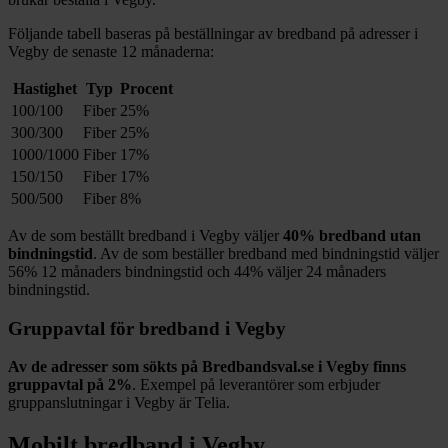
Följande tabell baseras på beställningar av bredband på adresser i
Vegby
de senaste 12
månaderna:
Hastighet
Typ
Procent
100/100
Fiber
25%
300/300
Fiber
25%
1000/1000
Fiber
17%
150/150
Fiber
17%
500/500
Fiber
8%
Av de som beställt bredband i
Vegby
väljer
40%
bredband utan
bindningstid
. Av de som beställer bredband med bindningstid väljer
56%
12
månaders bindningstid och
44%
väljer 24
månaders
bindningstid.
Gruppavtal för bredband i
Vegby
Av de adresser som sökts på Bredbandsval.se i
Vegby
finns
gruppavtal på
2%
. Exempel på leverantörer som erbjuder
gruppanslutningar i
Vegby
är
Telia
.
Mobilt bredband i
Vegby