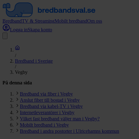
Bredband
TV & Streaming
Mobilt bredband
Om oss
Logga in
Skapa konto
/
Bredband i Sverige
/
Vegby
På denna sida
Bredband via fiber i Vegby
Anslut fiber till bostad i Vegby
Bredband via kabel-TV i Vegby
Internetleverantörer i Vegby
Vilket fast bredband väljer man i Vegby?
Mobilt bredband i Vegby
Bredband i andra postorter i Ulricehamns kommun