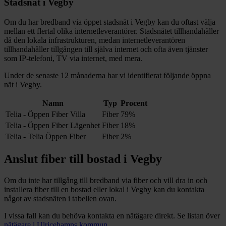
Stadsnät i
Vegby
Om du har bredband via öppet stadsnät i
Vegby
kan du oftast välja
mellan ett flertal olika internetleverantörer. Stadsnätet tillhandahåller
då den lokala infrastrukturen, medan internetleverantören
tillhandahåller tillgången till själva internet och ofta även tjänster
som IP-telefoni, TV via internet, med mera.
Under de senaste 12
månaderna har vi identifierat följande öppna
nät i
Vegby
.
Namn
Typ
Procent
Telia - Öppen Fiber Villa
Fiber
79%
Telia - Öppen Fiber Lägenhet
Fiber
18%
Telia - Telia Öppen Fiber
Fiber
2%
Anslut fiber till bostad i
Vegby
Om du inte har tillgång till bredband via fiber och vill dra in och
installera fiber till en bostad eller lokal i
Vegby
kan du kontakta
något av stadsnäten i tabellen ovan
.
I vissa fall kan du behöva kontakta en nätägare direkt. Se listan över
nätägare i
Ulricehamns
kommun
.