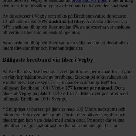
Stora delar
av
Vegby
är anslutna till
bredband via fiber
. Fiber är idag
den mest framtidssäkra typen av bredband och även den snabbaste.
Av de adresser i
Vegby
som sökts på Bredbandsval.se de senaste
12
månaderna var
70%
anslutna till fiber
. Av dessa adresser var
94%
anslutna till öppen fiber medan
6%
av adresserna var anslutna
till vertikal fiber från en enskild operatör.
Som ansluten till öppen fiber kan man välja mellan ett flertal olika
internetleverantörer och bredbandstjänster.
Billigaste bredband via fiber i
Vegby
På Bredbandsval.se beräknar vi ett jämförpris per månad för att göra
en rättvis prisjämförelse av bredband. Baserat på sökresultaten på
Bredbandsval.se de senaste 12
månaderna är snittpriset
*
för
billigaste Bredband
100 i
Vegby
377
kronor per månad
. Detta
placerar
Vegby
på plats
1 143
av
1 677
i listan över postorter med
billigaste Bredband
100 i Sverige.
*
Snittpriset är baserat på tjänster med 100
Mbit/s nedströms och
inkluderar inte eventuella gratistjänster eller nätverksavgifter och
placeringen kan vara delad med andra orter. Postorter där vi inte
identifierat något snabbt fast bredband är undantagna i listan.