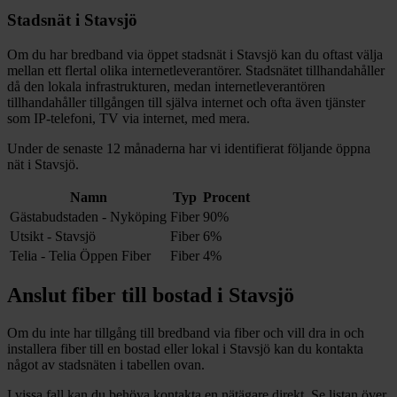
Stadsnät i
Stavsjö
Om du har bredband via öppet stadsnät i
Stavsjö
kan du oftast välja
mellan ett flertal olika internetleverantörer. Stadsnätet tillhandahåller
då den lokala infrastrukturen, medan internetleverantören
tillhandahåller tillgången till själva internet och ofta även tjänster
som IP-telefoni, TV via internet, med mera.
Under de senaste 12
månaderna har vi identifierat följande öppna
nät i
Stavsjö
.
Namn
Typ
Procent
Gästabudstaden - Nyköping
Fiber
90%
Utsikt - Stavsjö
Fiber
6%
Telia - Telia Öppen Fiber
Fiber
4%
Anslut fiber till bostad i
Stavsjö
Om du inte har tillgång till bredband via fiber och vill dra in och
installera fiber till en bostad eller lokal i
Stavsjö
kan du kontakta
något av stadsnäten i tabellen ovan
.
I vissa fall kan du behöva kontakta en nätägare direkt. Se listan över