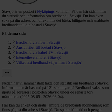
Stavsjö är en postort i
Nyköpings
kommun.
På den här sidan hittar
du statistik och information om bredband i Stavsjö. Du kan även
söka på din adress och direkt hitta det bästa, billigaste och snabbaste
bredbandet till din bostad i Stavsjö.
På denna sida
Bredband via fiber i Stavsjö
Anslut fiber till bostad i Stavsjö
Bredband via kabel-TV i Stavsjö
Internetleverantörer i Stavsjö
Vilket fast bredband väljer man i Stavsjö?
Nedan har vi sammanställt fakta och statistik om bredband i Stavsjö.
Informationen är baserad på 121 sökningar på Bredbandsval.se som
gjorts på adresser i postorten Stavsjö under de senaste tolv
månaderna (2025-08-05 - 2026-08-04).
Här kan du enkelt och gratis jämföra de bredbandsabonnemang som
finns på just din adress i Stavsjö. Du sparar både tid och pengar.