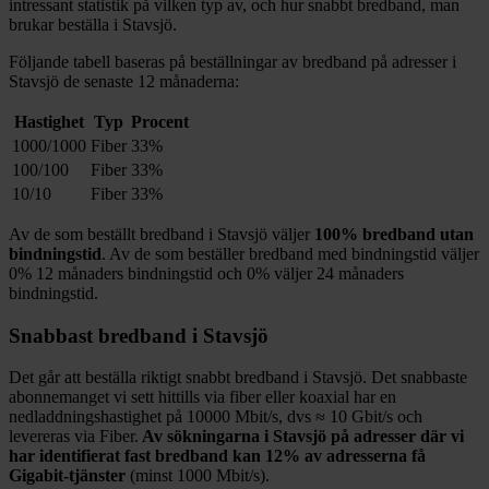
intressant statistik på vilken typ av, och hur snabbt bredband, man
brukar beställa i
Stavsjö
.
Följande tabell baseras på beställningar av bredband på adresser i
Stavsjö
de senaste 12
månaderna:
Hastighet
Typ
Procent
1000/1000
Fiber
33%
100/100
Fiber
33%
10/10
Fiber
33%
Av de som beställt bredband i
Stavsjö
väljer
100%
bredband utan
bindningstid
. Av de som beställer bredband med bindningstid väljer
0%
12
månaders bindningstid och
0%
väljer 24
månaders
bindningstid.
Snabbast bredband i
Stavsjö
Det går att beställa riktigt snabbt bredband i
Stavsjö
. Det snabbaste
abonnemanget vi sett hittills via fiber eller koaxial har en
nedladdningshastighet på
10000
Mbit/s, dvs ≈
10
Gbit/s och
levereras via
Fiber
.
Av sökningarna i
Stavsjö
på adresser där vi
har identifierat fast bredband kan
12%
av adresserna få
Gigabit-tjänster
(minst 1000
Mbit/s).