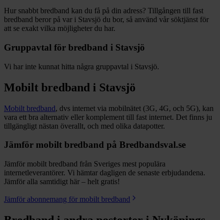
Hur snabbt bredband kan du få på din adress? Tillgången till fast
bredband beror på var i
Stavsjö
du bor, så använd vår söktjänst för
att se exakt vilka möjligheter du har.
Gruppavtal för bredband i
Stavsjö
Vi har inte kunnat hitta några gruppavtal i
Stavsjö
.
Mobilt bredband i
Stavsjö
Mobilt bredband
, dvs internet via mobilnätet (3G, 4G, och 5G), kan
vara ett bra alternativ eller komplement till fast internet. Det finns ju
tillgängligt nästan överallt, och med olika datapotter.
Jämför mobilt bredband på Bredbandsval.se
Jämför mobilt bredband från Sveriges mest populära
internetleverantörer. Vi hämtar dagligen de senaste erbjudandena.
Jämför alla samtidigt här – helt gratis!
Jämför abonnemang för mobilt bredband
Bredband i andra postorter i
Nyköpings