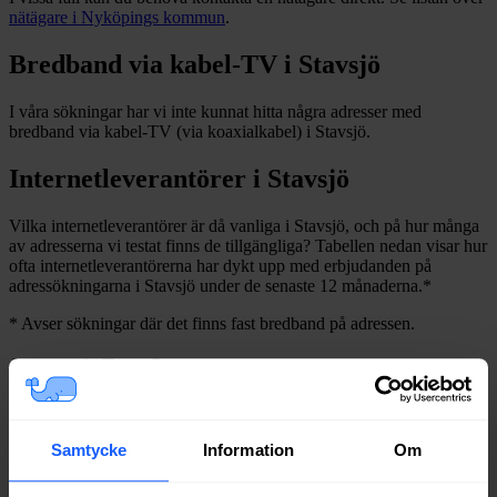
nätägare i
Nyköpings
kommun
.
Bredband via kabel-TV i
Stavsjö
I våra sökningar har vi inte kunnat hitta några adresser med
bredband via kabel-TV (via koaxialkabel) i
Stavsjö
.
Internetleverantörer i
Stavsjö
Vilka internetleverantörer är då vanliga i
Stavsjö
, och på hur många
av adresserna vi testat finns de tillgängliga? Tabellen nedan visar hur
ofta internetleverantörerna har dykt upp med erbjudanden på
adressökningarna i
Stavsjö
under de senaste 12
månaderna.
*
*
Avser sökningar där det finns fast bredband på adressen.
Leverantör
Typer
Procent
Bredband2
Fiber
100%
Telia
Fiber
83%
Boxer
Fiber
79%
Samtycke
Information
Om
Tele2
Fiber
79%
Allente
Fiber
67%