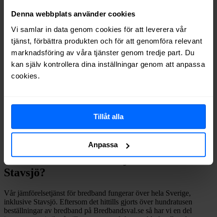
Ownit
Fiber
50%
Denna webbplats använder cookies
Telenor
Fiber
44%
Comviq
Fiber
21%
Vi samlar in data genom cookies för att leverera vår
Inleed
Fiber
15%
tjänst, förbättra produkten och för att genomföra relevant
Net at Once
Fiber
15%
marknadsföring av våra tjänster genom tredje part. Du
Halebop
Fiber
6%
kan själv kontrollera dina inställningar genom att anpassa
Trygg Surf
Fiber
2%
cookies.
Om du vill se exakt vilka internetleverantörer som erbjuder
bredband på din adress i
Stavsjö
på
Bredbandsval.se
är det bara att
göra en snabb sökning här:
Tillåt alla
Sök
Anpassa
Vilket fast bredband väljer man i
Stavsjö
?
Vår jämförelsetjänst för bredband fungerar över hela Sverige,
inklusive
Stavsjö
. Eftersom det hittills gjorts över hundratusen
beställningar av bredband på Bredbandsval.se så har vi en del