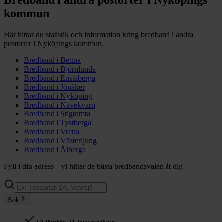
kommun
Här hittar du statistik och information kring bredband i andra
postorter i
Nyköpings
kommun.
Bredband i
Bettna
Bredband i
Björnlunda
Bredband i
Enstaberga
Bredband i
Jönåker
Bredband i
Nyköping
Bredband i
Nävekvarn
Bredband i
Stigtomta
Bredband i
Tystberga
Bredband i
Vrena
Bredband i
Västerljung
Bredband i
Ålberga
Fyll i din adress – vi hittar de bästa bredbandsvalen åt dig
Sök