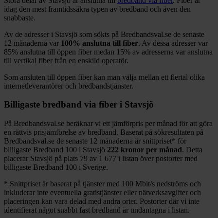
Stora delar
av
Stavsjö
är anslutna till
bredband via fiber
. Fiber är
idag den mest framtidssäkra typen av bredband och även den
snabbaste.
Av de adresser i
Stavsjö
som sökts på Bredbandsval.se de senaste
12
månaderna var
100%
anslutna till fiber
. Av dessa adresser var
85%
anslutna till öppen fiber medan
15%
av adresserna var anslutna
till vertikal fiber från en enskild operatör.
Som ansluten till öppen fiber kan man välja mellan ett flertal olika
internetleverantörer och bredbandstjänster.
Billigaste bredband via fiber i
Stavsjö
På Bredbandsval.se beräknar vi ett jämförpris per månad för att göra
en rättvis prisjämförelse av bredband. Baserat på sökresultaten på
Bredbandsval.se de senaste 12
månaderna är snittpriset
*
för
billigaste Bredband
100 i
Stavsjö
222
kronor per månad
. Detta
placerar
Stavsjö
på plats
79
av
1 677
i listan över postorter med
billigaste Bredband
100 i Sverige.
*
Snittpriset är baserat på tjänster med 100
Mbit/s nedströms och
inkluderar inte eventuella gratistjänster eller nätverksavgifter och
placeringen kan vara delad med andra orter. Postorter där vi inte
identifierat något snabbt fast bredband är undantagna i listan.