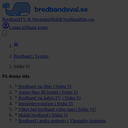
Bredband
TV & Streaming
Mobilt bredband
Om oss
Logga in
Skapa konto
/
Bredband i Sverige
/
Södra Vi
På denna sida
Bredband via fiber i Södra Vi
Anslut fiber till bostad i Södra Vi
Bredband via kabel-TV i Södra Vi
Internetleverantörer i Södra Vi
Vilket fast bredband väljer man i Södra Vi?
Mobilt bredband i Södra Vi
Bredband i andra postorter i Vimmerby kommun