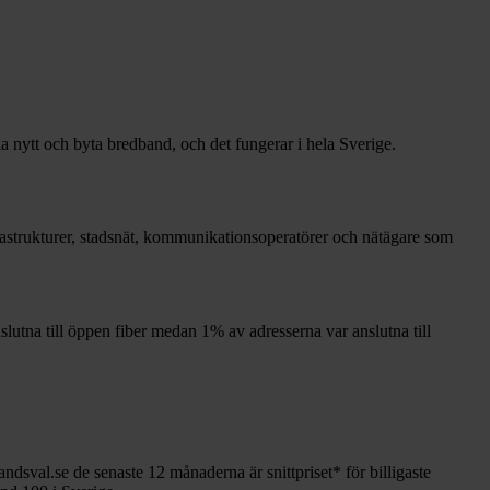
la nytt och byta bredband, och det fungerar i hela Sverige.
nfrastrukturer, stadsnät, kommunikationsoperatörer och nätägare som
slutna till öppen fiber medan
1%
av adresserna var anslutna till
andsval.se de senaste 12
månaderna är snittpriset
*
för billigaste