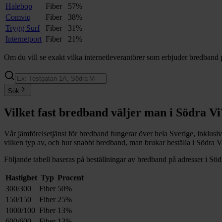
Halebop
Fiber
57%
Comviq
Fiber
38%
Trygg Surf
Fiber
31%
Internetport
Fiber
21%
Om du vill se exakt vilka internetleverantörer som erbjuder bredband 
Sök
Vilket fast bredband väljer man i
Södra Vi
Vår jämförelsetjänst för bredband fungerar över hela Sverige, inklusi
vilken typ av, och hur snabbt bredband, man brukar beställa i
Södra V
Följande tabell baseras på beställningar av bredband på adresser i
Söd
Hastighet
Typ
Procent
300/300
Fiber
50%
150/150
Fiber
25%
1000/100
Fiber
13%
600/600
Fiber
13%