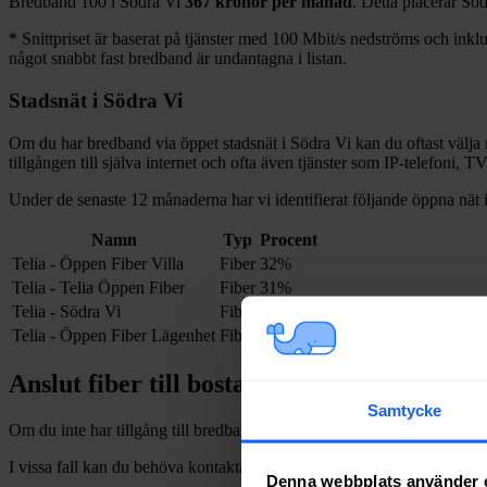
Bredband
100 i
Södra Vi
367
kronor per månad
. Detta placerar
Söd
*
Snittpriset är baserat på tjänster med 100
Mbit/s nedströms och inklud
något snabbt fast bredband är undantagna i listan.
Stadsnät i
Södra Vi
Om du har bredband via öppet stadsnät i
Södra Vi
kan du oftast välja 
tillgången till själva internet och ofta även tjänster som IP-telefoni, T
Under de senaste 12
månaderna har vi identifierat följande öppna nät 
Namn
Typ
Procent
Telia - Öppen Fiber Villa
Fiber
32%
Telia - Telia Öppen Fiber
Fiber
31%
Telia - Södra Vi
Fiber
30%
Telia - Öppen Fiber Lägenhet
Fiber
7%
Anslut fiber till bostad i
Södra Vi
Samtycke
Om du inte har tillgång till bredband via fiber och vill dra in och installe
I vissa fall kan du behöva kontakta en nätägare direkt. Se listan över
n
Denna webbplats använder 