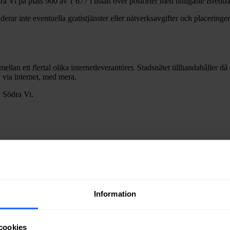
ra Vi
på plats
900
av
1 677
i listan över postorter med billigaste Bredb
erar inte eventuella gratistjänster eller nätverksavgifter och placeringen
mellan ett flertal olika internetleverantörer. Stadsnätet tillhandahåller d
V via internet, med mera.
i
Södra Vi
.
Information
ra fiber till en bostad eller lokal i
Södra Vi
kan du kontakta något av st
ätägare i
Vimmerby
kommun
.
cookies