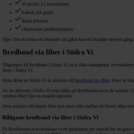
Vi jämför 21 leverantörer
Enkelt och gratis
Bästa priserna
Oberoende jämförelsetjänst
Tips:
Om du hittar ett alternativ du gillar kan du beställa med en gång.
Bredband via fiber i
Södra Vi
Tillgången till bredband i
Södra Vi
, och vilka hastigheter, leverantör
finns i
Södra Vi
.
Stora delar
av
Södra Vi
är anslutna till
bredband via fiber
. Fiber är i
Av de adresser i
Södra Vi
som sökts på Bredbandsval.se de senaste 1
vertikal fiber från en enskild operatör.
Som ansluten till öppen fiber kan man välja mellan ett flertal olika int
Billigaste bredband via fiber i
Södra Vi
På Bredbandsval.se beräknar vi ett jämförpris per månad för att göra 