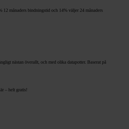
%
12
månaders bindningstid och
14%
väljer 24
månaders
gängligt nästan överallt, och med olika datapotter.
Baserat på
r – helt gratis!