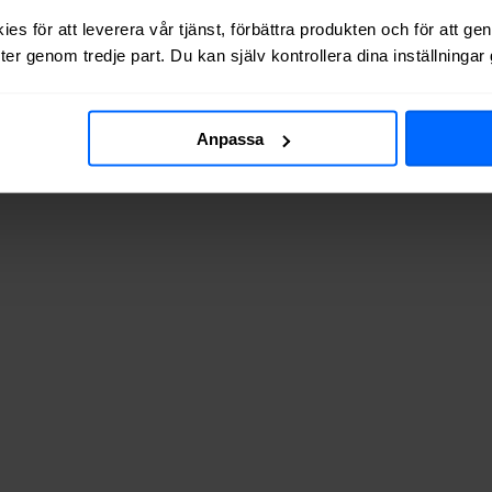
es för att leverera vår tjänst, förbättra produkten och för att ge
er genom tredje part. Du kan själv kontrollera dina inställninga
 via kabel-TV (via koaxialkabel) i
Södra Vi
.
Anpassa
v adresserna vi testat finns de tillgängliga? Tabellen nedan visar hur 