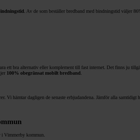
indningstid
. Av de som beställer bredband med bindningstid väljer
86
 ett bra alternativ eller komplement till fast internet. Det finns ju till
ljer
100%
obegränsat mobilt bredband
.
r. Vi hämtar dagligen de senaste erbjudandena. Jämför alla samtidigt hä
ommun
r i
Vimmerby
kommun.