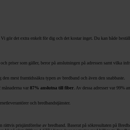
 Vi gör det extra enkelt för dig och det kostar inget. Du kan både bestäl
er och priser som gäller, beror på anslutningen på adressen samt vilka i
dag den mest framtidssäkra typen av bredband och även den snabbaste.
2
månaderna var
87%
anslutna till fiber
. Av dessa adresser var
99%
an
ernetleverantörer och bredbandstjänster.
en rättvis prisjämförelse av bredband. Baserat på sökresultaten på Bredb