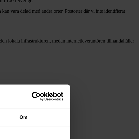
and
100 i Sverige.
 kan vara delad med andra orter. Postorter där vi inte identifierat
å den lokala infrastrukturen, medan internetleverantören tillhandahåller
Om
adsnäten i tabellen ovan
.