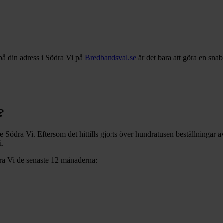
på din adress i
Södra Vi
på
Bredbandsval.se
är det bara att göra en sna
?
ve
Södra Vi
. Eftersom det hittills gjorts över hundratusen beställningar 
i
.
ra Vi
de senaste 12
månaderna: