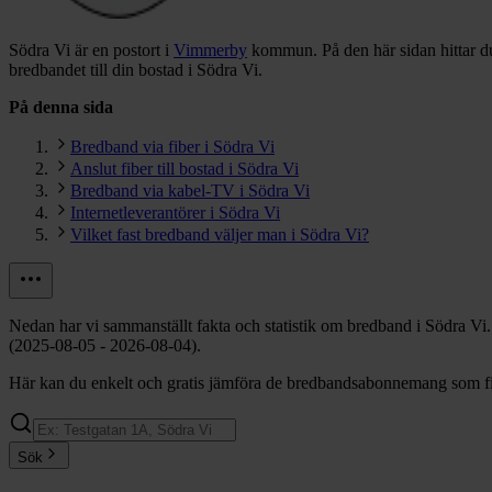
Södra Vi är en postort i
Vimmerby
kommun.
På den här sidan hittar d
bredbandet till din bostad i Södra Vi.
På denna sida
Bredband via fiber i Södra Vi
Anslut fiber till bostad i Södra Vi
Bredband via kabel-TV i Södra Vi
Internetleverantörer i Södra Vi
Vilket fast bredband väljer man i Södra Vi?
Nedan har vi sammanställt fakta och statistik om bredband i Södra Vi
(2025-08-05 - 2026-08-04).
Här kan du enkelt och gratis jämföra de bredbandsabonnemang som finn
Sök