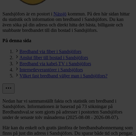
Sandsjöfors är en postort i
Nässjö
kommun.
På den här sidan hittar
du statistik och information om bredband i Sandsjöfors. Du kan
även söka på din adress och direkt hitta det bästa, billigaste och
snabbaste bredbandet till din bostad i Sandsjöfors.
På denna sida
Bredband via fiber i Sandsjöfors
Anslut fiber till bostad i Sandsjöfors
Bredband via kabel-TV i Sandsjöfors
Internetleverantörer i Sandsjöfors
Vilket fast bredband väljer man i Sandsjöfors?
Nedan har vi sammanställt fakta och statistik om bredband i
Sandsjöfors. Informationen är baserad på 73 sökningar på
Bredbandsval.se som gjorts på adresser i postorten Sandsjöfors
under de senaste tolv månaderna (2025-08-08 - 2026-08-07).
Här kan du enkelt och gratis jämföra de bredbandsabonnemang som
finns på just din adress i Sandsjöfors. Du sparar både tid och pengar.