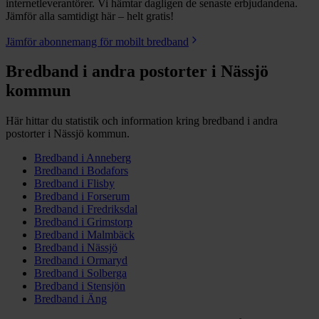
internetleverantörer. Vi hämtar dagligen de senaste erbjudandena.
Jämför alla samtidigt här – helt gratis!
Jämför abonnemang för mobilt bredband
Bredband i andra postorter i
Nässjö
kommun
Här hittar du statistik och information kring bredband i andra
postorter i
Nässjö
kommun.
Bredband i
Anneberg
Bredband i
Bodafors
Bredband i
Flisby
Bredband i
Forserum
Bredband i
Fredriksdal
Bredband i
Grimstorp
Bredband i
Malmbäck
Bredband i
Nässjö
Bredband i
Ormaryd
Bredband i
Solberga
Bredband i
Stensjön
Bredband i
Äng