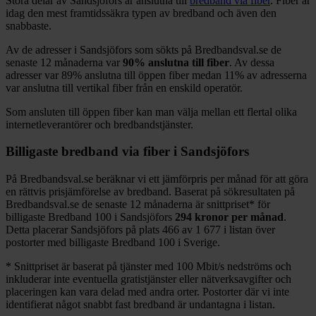
Stora delar
av
Sandsjöfors
är anslutna till
bredband via fiber
. Fiber är
idag den mest framtidssäkra typen av bredband och även den
snabbaste.
Av de adresser i
Sandsjöfors
som sökts på Bredbandsval.se de
senaste 12
månaderna var
90%
anslutna till fiber
. Av dessa
adresser var
89%
anslutna till öppen fiber medan
11%
av adresserna
var anslutna till vertikal fiber från en enskild operatör.
Som ansluten till öppen fiber kan man välja mellan ett flertal olika
internetleverantörer och bredbandstjänster.
Billigaste bredband via fiber i
Sandsjöfors
På Bredbandsval.se beräknar vi ett jämförpris per månad för att göra
en rättvis prisjämförelse av bredband. Baserat på sökresultaten på
Bredbandsval.se de senaste 12
månaderna är snittpriset
*
för
billigaste Bredband
100 i
Sandsjöfors
294
kronor per månad
.
Detta placerar
Sandsjöfors
på plats
466
av
1 677
i listan över
postorter med billigaste Bredband
100 i Sverige.
*
Snittpriset är baserat på tjänster med 100
Mbit/s nedströms och
inkluderar inte eventuella gratistjänster eller nätverksavgifter och
placeringen kan vara delad med andra orter. Postorter där vi inte
identifierat något snabbt fast bredband är undantagna i listan.