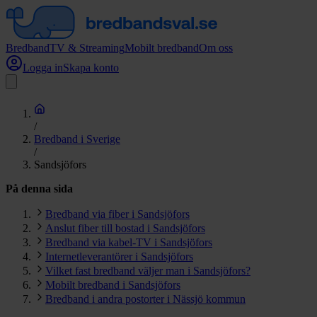
Bredband
TV & Streaming
Mobilt bredband
Om oss
Logga in
Skapa konto
/
Bredband i Sverige
/
Sandsjöfors
På denna sida
Bredband via fiber i Sandsjöfors
Anslut fiber till bostad i Sandsjöfors
Bredband via kabel-TV i Sandsjöfors
Internetleverantörer i Sandsjöfors
Vilket fast bredband väljer man i Sandsjöfors?
Mobilt bredband i Sandsjöfors
Bredband i andra postorter i Nässjö kommun