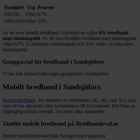
Hastighet
Typ
Procent
100/100
Fiber
67%
1000/1000
Fiber
33%
Av de som beställt bredband i
Sandsjöfors
väljer
0%
bredband
utan bindningstid
. Av de som beställer bredband med bindningstid
väljer
67%
12
månaders bindningstid och
33%
väljer 24
månaders
bindningstid.
Gruppavtal för bredband i
Sandsjöfors
Vi har inte kunnat hitta några gruppavtal i
Sandsjöfors
.
Mobilt bredband i
Sandsjöfors
Mobilt bredband
, dvs internet via mobilnätet (3G, 4G, och 5G), kan
vara ett bra alternativ eller komplement till fast internet. Det finns ju
tillgängligt nästan överallt, och med olika datapotter.
Jämför mobilt bredband på Bredbandsval.se
Jämför mobilt bredband från Sveriges mest populära