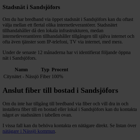
Stadsnät i
Sandsjöfors
Om du har bredband via öppet stadsnät i
Sandsjöfors
kan du oftast
välja mellan ett flertal olika internetleverantörer. Stadsnätet
tillhandahåller då den lokala infrastrukturen, medan
internetleverantören tillhandahåller tillgången till själva internet och
ofta även tjänster som IP-telefoni, TV via internet, med mera.
Under de senaste 12
månaderna har vi identifierat följande öppna
nät i
Sandsjöfors
.
Namn
Typ
Procent
Citynätet - Nässjö
Fiber
100%
Anslut fiber till bostad i
Sandsjöfors
Om du inte har tillgång till bredband via fiber och vill dra in och
installera fiber till en bostad eller lokal i
Sandsjöfors
kan du kontakta
något av stadsnäten i tabellen ovan
.
I vissa fall kan du behöva kontakta en nätägare direkt. Se listan över
nätägare i
Nässjö
kommun
.