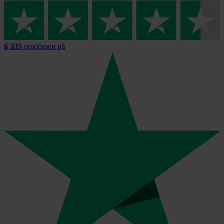
6 335
omdömen på