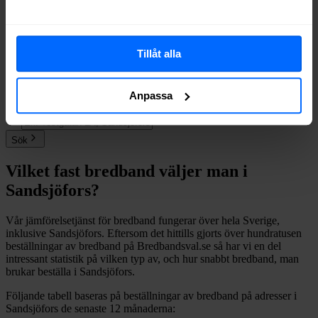
Telenor
Fiber
54%
Net at Once
Fiber
46%
Comviq
Fiber
26%
Tillåt alla
Om du vill se exakt vilka internetleverantörer som erbjuder
bredband på din adress i
Sandsjöfors
på
Bredbandsval.se
är det bara
att göra en snabb sökning här:
Anpassa
Sök
Vilket fast bredband väljer man i
Sandsjöfors
?
Vår jämförelsetjänst för bredband fungerar över hela Sverige,
inklusive
Sandsjöfors
. Eftersom det hittills gjorts över hundratusen
beställningar av bredband på Bredbandsval.se så har vi en del
intressant statistik på vilken typ av, och hur snabbt bredband, man
brukar beställa i
Sandsjöfors
.
Följande tabell baseras på beställningar av bredband på adresser i
Sandsjöfors
de senaste 12
månaderna: