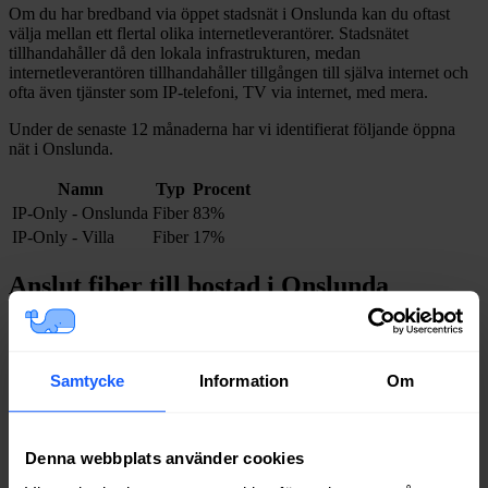
Om du har bredband via öppet stadsnät i
Onslunda
kan du oftast
välja mellan ett flertal olika internetleverantörer. Stadsnätet
tillhandahåller då den lokala infrastrukturen, medan
internetleverantören tillhandahåller tillgången till själva internet och
ofta även tjänster som IP-telefoni, TV via internet, med mera.
Under de senaste 12
månaderna har vi identifierat följande öppna
nät i
Onslunda
.
Namn
Typ
Procent
IP-Only - Onslunda
Fiber
83%
IP-Only - Villa
Fiber
17%
Anslut fiber till bostad i
Onslunda
Om du inte har tillgång till bredband via fiber och vill dra in och
installera fiber till en bostad eller lokal i
Onslunda
kan du kontakta
något av stadsnäten i tabellen ovan
.
Samtycke
Information
Om
I vissa fall kan du behöva kontakta en nätägare direkt. Se listan över
nätägare i
Tomelilla
kommun
.
Denna webbplats använder cookies
Bredband via kabel-TV i
Onslunda