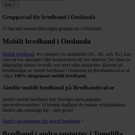
Sök
Gruppavtal för bredband i
Onslunda
Vi har inte kunnat hitta några gruppavtal i
Onslunda
.
Mobilt bredband i
Onslunda
Mobilt bredband
, dvs internet via mobilnätet (3G, 4G, och 5G), kan
vara ett bra alternativ eller komplement till fast internet. Det finns ju
tillgängligt nästan överallt, och med olika datapotter.
Baserat på
beställningar av mobilt bredband i Onslunda på Bredbandsval.se så
väljer
100%
obegränsat mobilt bredband
.
Jämför mobilt bredband på Bredbandsval.se
Jämför mobilt bredband från Sveriges mest populära
internetleverantörer. Vi hämtar dagligen de senaste erbjudandena.
Jämför alla samtidigt här – helt gratis!
Jämför abonnemang för mobilt bredband
Bredband i andra postorter i
Tomelilla