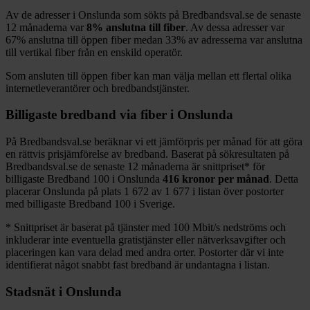
Av de adresser i
Onslunda
som sökts på Bredbandsval.se de senaste
12
månaderna var
8%
anslutna till fiber
. Av dessa adresser var
67%
anslutna till öppen fiber medan
33%
av adresserna var anslutna
till vertikal fiber från en enskild operatör.
Som ansluten till öppen fiber kan man välja mellan ett flertal olika
internetleverantörer och bredbandstjänster.
Billigaste bredband via fiber i
Onslunda
På Bredbandsval.se beräknar vi ett jämförpris per månad för att göra
en rättvis prisjämförelse av bredband. Baserat på sökresultaten på
Bredbandsval.se de senaste 12
månaderna är snittpriset
*
för
billigaste Bredband
100 i
Onslunda
416
kronor per månad
. Detta
placerar
Onslunda
på plats
1 672
av
1 677
i listan över postorter
med billigaste Bredband
100 i Sverige.
*
Snittpriset är baserat på tjänster med 100
Mbit/s nedströms och
inkluderar inte eventuella gratistjänster eller nätverksavgifter och
placeringen kan vara delad med andra orter. Postorter där vi inte
identifierat något snabbt fast bredband är undantagna i listan.
Stadsnät i
Onslunda