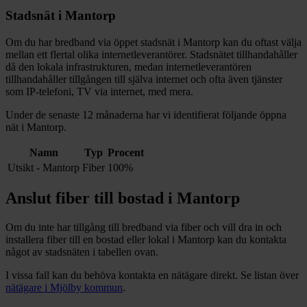
Stadsnät i
Mantorp
Om du har bredband via öppet stadsnät i
Mantorp
kan du oftast välja
mellan ett flertal olika internetleverantörer. Stadsnätet tillhandahåller
då den lokala infrastrukturen, medan internetleverantören
tillhandahåller tillgången till själva internet och ofta även tjänster
som IP-telefoni, TV via internet, med mera.
Under de senaste 12
månaderna har vi identifierat följande öppna
nät i
Mantorp
.
Namn
Typ
Procent
Utsikt - Mantorp
Fiber
100%
Anslut fiber till bostad i
Mantorp
Om du inte har tillgång till bredband via fiber och vill dra in och
installera fiber till en bostad eller lokal i
Mantorp
kan du kontakta
något av stadsnäten i tabellen ovan
.
I vissa fall kan du behöva kontakta en nätägare direkt. Se listan över
nätägare i
Mjölby
kommun
.