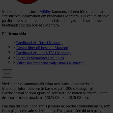
Mantorp är en postort i
Mjölby
kommun.
På den här sidan hittar du
statistik och information om bredband i Mantorp. Du kan även söka
på din adress och direkt hitta det bästa, billigaste och snabbaste
bredbandet till din bostad i Mantorp.
På denna sida
Bredband via fiber i Mantorp
Anslut fiber till bostad i Mantorp
Bredband via kabel-TV i Mantorp
Internetleverantörer i Mantorp
Vilket fast bredband väljer man i Mantorp?
Nedan har vi sammanställt fakta och statistik om bredband i
Mantorp. Informationen är baserad på 1 206 sökningar på
Bredbandsval.se som gjorts på adresser i postorten Mantorp under
de senaste tolv månaderna (2025-08-08 - 2026-08-07).
Här kan du enkelt och gratis jämföra de bredbandsabonnemang som
finns på just din adress i Mantorp. Du sparar både tid och pengar.