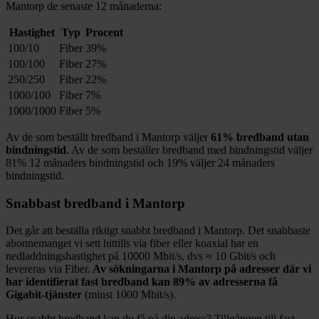
Mantorp
de senaste 12
månaderna:
Hastighet
Typ
Procent
100/10
Fiber
39%
100/100
Fiber
27%
250/250
Fiber
22%
1000/100
Fiber
7%
1000/1000
Fiber
5%
Av de som beställt bredband i
Mantorp
väljer
61%
bredband utan
bindningstid
. Av de som beställer bredband med bindningstid väljer
81%
12
månaders bindningstid och
19%
väljer 24
månaders
bindningstid.
Snabbast bredband i
Mantorp
Det går att beställa riktigt snabbt bredband i
Mantorp
. Det snabbaste
abonnemanget vi sett hittills via fiber eller koaxial har en
nedladdningshastighet på
10000
Mbit/s, dvs ≈
10
Gbit/s och
levereras via
Fiber
.
Av sökningarna i
Mantorp
på adresser där vi
har identifierat fast bredband kan
89%
av adresserna få
Gigabit-tjänster
(minst 1000
Mbit/s).
Hur snabbt bredband kan du få på din adress? Tillgången till fast