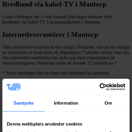
Bredband via kabel-TV i
Mantorp
I våra sökningar har vi inte kunnat hitta några adresser med
bredband via kabel-TV (via koaxialkabel) i
Mantorp
.
Internetleverantörer i
Mantorp
Vilka internetleverantörer är då vanliga i
Mantorp
, och på hur många
av adresserna vi testat finns de tillgängliga? Tabellen nedan visar hur
ofta internetleverantörerna har dykt upp med erbjudanden på
adressökningarna i
Mantorp
under de senaste 12
månaderna.
*
*
Avser sökningar där det finns fast bredband på adressen.
Leverantör
Typer
Procent
Bredband2
Fiber
92%
Boxer
Fiber
84%
Samtycke
Information
Om
Tele2
Fiber
84%
Inleed
Fiber
84%
Telia
Fiber
79%
Telenor
Fiber
69%
Denna webbplats använder cookies
Net at Once
Fiber
57%