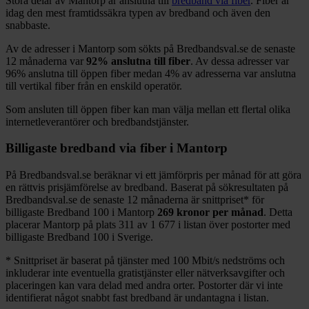
Stora delar
av
Mantorp
är anslutna till
bredband via fiber
. Fiber är
idag den mest framtidssäkra typen av bredband och även den
snabbaste.
Av de adresser i
Mantorp
som sökts på Bredbandsval.se de senaste
12
månaderna var
92%
anslutna till fiber
. Av dessa adresser var
96%
anslutna till öppen fiber medan
4%
av adresserna var anslutna
till vertikal fiber från en enskild operatör.
Som ansluten till öppen fiber kan man välja mellan ett flertal olika
internetleverantörer och bredbandstjänster.
Billigaste bredband via fiber i
Mantorp
På Bredbandsval.se beräknar vi ett jämförpris per månad för att göra
en rättvis prisjämförelse av bredband. Baserat på sökresultaten på
Bredbandsval.se de senaste 12
månaderna är snittpriset
*
för
billigaste Bredband
100 i
Mantorp
269
kronor per månad
. Detta
placerar
Mantorp
på plats
311
av
1 677
i listan över postorter med
billigaste Bredband
100 i Sverige.
*
Snittpriset är baserat på tjänster med 100
Mbit/s nedströms och
inkluderar inte eventuella gratistjänster eller nätverksavgifter och
placeringen kan vara delad med andra orter. Postorter där vi inte
identifierat något snabbt fast bredband är undantagna i listan.