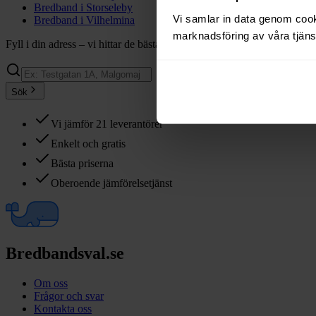
Bredband i
Storseleby
Vi samlar in data genom cooki
Bredband i
Vilhelmina
marknadsföring av våra tjänst
Fyll i din adress – vi hittar de bästa bredbandsvalen åt dig
Sök
Vi jämför 21 leverantörer
Enkelt och gratis
Bästa priserna
Oberoende jämförelsetjänst
Bredbandsval.se
Om oss
Frågor och svar
Kontakta oss