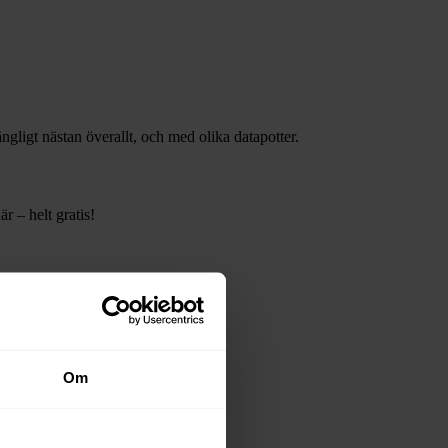
gängligt nästan överallt, och med olika datapotter.
r – helt gratis!
Om