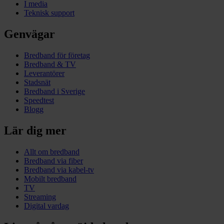
I media
Teknisk support
Genvägar
Bredband för företag
Bredband & TV
Leverantörer
Stadsnät
Bredband i Sverige
Speedtest
Blogg
Lär dig mer
Allt om bredband
Bredband via fiber
Bredband via kabel-tv
Mobilt bredband
TV
Streaming
Digital vardag