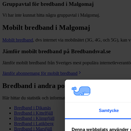
Gruppavtal för bredband i
Malgomaj
Vi har inte kunnat hitta några gruppavtal i
Malgomaj
.
Mobilt bredband i
Malgomaj
Mobilt bredband
, dvs internet via mobilnätet (3G, 4G, och 5G), kan vara
Jämför mobilt bredband på Bredbandsval.se
Jämför mobilt bredband från Sveriges mest populära internetleverantöre
Jämför abonnemang för mobilt bredband
Bredband i andra postorter i
Vilhelmina
k
Här hittar du statistik och information kring bredband i andra postorte
Bredband i
Dikanäs
Samtycke
Bredband i
Kittelfjäll
Bredband i
Klimpfjäll
Bredband i
Latikberg
Bredband i
Marsfjäll
Denna webbplats använder 