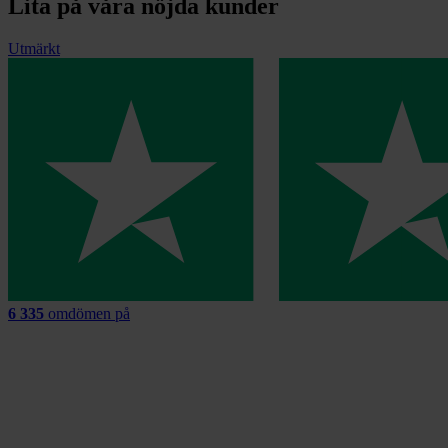
Lita på våra nöjda kunder
Utmärkt
6 335
omdömen på