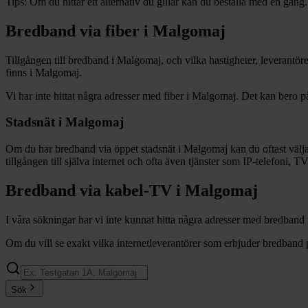
Tips:
Om du hittar ett alternativ du gillar kan du beställa med en gång.
Bredband via fiber i
Malgomaj
Tillgången till bredband i
Malgomaj
, och vilka hastigheter, leverantö
finns i
Malgomaj
.
Vi har inte hittat några adresser med fiber i
Malgomaj
. Det kan bero på
Stadsnät i
Malgomaj
Om du har bredband via öppet stadsnät i
Malgomaj
kan du oftast välja
tillgången till själva internet och ofta även tjänster som IP-telefoni, T
Bredband via kabel-TV i
Malgomaj
I våra sökningar har vi inte kunnat hitta några adresser med bredband
Om du vill se exakt vilka internetleverantörer som erbjuder bredband 
Sök