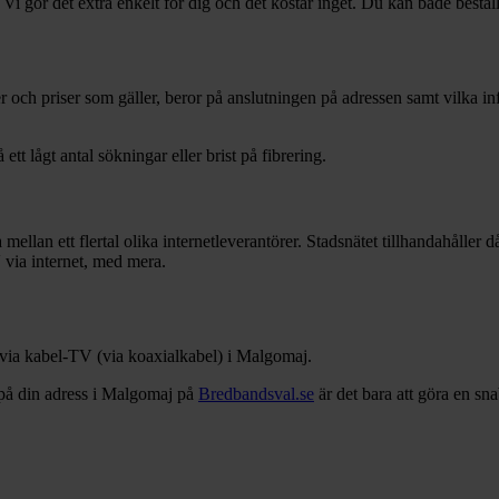
 Vi gör det extra enkelt för dig och det kostar inget. Du kan både bestäl
rer och priser som gäller, beror på anslutningen på adressen samt vilka 
 ett lågt antal sökningar eller brist på fibrering.
 mellan ett flertal olika internetleverantörer. Stadsnätet tillhandahåller
V via internet, med mera.
 via kabel-TV (via koaxialkabel) i
Malgomaj
.
på din adress i
Malgomaj
på
Bredbandsval.se
är det bara att göra en sn