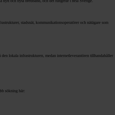
la nytt och byta bredband, och det fungerar i hela Sverige.
infrastrukturer, stadsnät, kommunikationsoperatörer och nätägare som
 då den lokala infrastrukturen, medan internetleverantören tillhandahåller
abb sökning här: