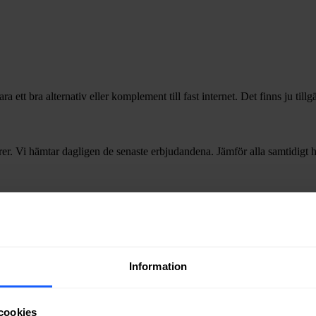
 ett bra alternativ eller komplement till fast internet. Det finns ju till
r. Vi hämtar dagligen de senaste erbjudandena. Jämför alla samtidigt hä
ommun
r i
Vilhelmina
kommun.
Information
cookies