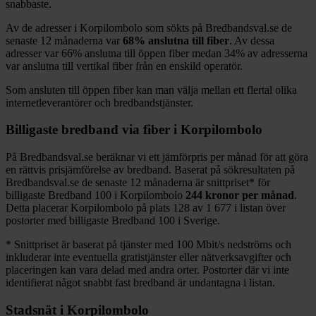
snabbaste.
Av de adresser i
Korpilombolo
som sökts på Bredbandsval.se de
senaste 12
månaderna var
68%
anslutna till fiber
. Av dessa
adresser var
66%
anslutna till öppen fiber medan
34%
av adresserna
var anslutna till vertikal fiber från en enskild operatör.
Som ansluten till öppen fiber kan man välja mellan ett flertal olika
internetleverantörer och bredbandstjänster.
Billigaste bredband via fiber i
Korpilombolo
På Bredbandsval.se beräknar vi ett jämförpris per månad för att göra
en rättvis prisjämförelse av bredband. Baserat på sökresultaten på
Bredbandsval.se de senaste 12
månaderna är snittpriset
*
för
billigaste Bredband
100 i
Korpilombolo
244
kronor per månad
.
Detta placerar
Korpilombolo
på plats
128
av
1 677
i listan över
postorter med billigaste Bredband
100 i Sverige.
*
Snittpriset är baserat på tjänster med 100
Mbit/s nedströms och
inkluderar inte eventuella gratistjänster eller nätverksavgifter och
placeringen kan vara delad med andra orter. Postorter där vi inte
identifierat något snabbt fast bredband är undantagna i listan.
Stadsnät i
Korpilombolo