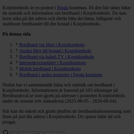
Korpilombolo är en postort i
Pajala
kommun.
På den här sidan hittar
du statistik och information om bredband i Korpilombolo. Du kan
även söka på din adress och direkt hitta det bästa, billigaste och
snabbaste bredbandet till din bostad i Korpilombolo.
På denna sida
Bredband via fiber i Korpilombolo
Anslut fiber till bostad i Korpilombolo
Bredband via kabel-TV i Korpilombolo
Internetleverantörer i Korpilombolo
Mobilt bredband i Korpilombolo
Bredband i andra postorter i Pajala kommun
Nedan har vi sammanställt fakta och statistik om bredband i
Korpilombolo. Informationen är baserad på 103 sökningar på
Bredbandsval.se som gjorts på adresser i postorten Korpilombolo
under de senaste tolv månaderna (2025-08-05 - 2026-08-04).
Här kan du enkelt och gratis jämföra de bredbandsabonnemang som
finns på just din adress i Korpilombolo. Du sparar både tid och
pengar.