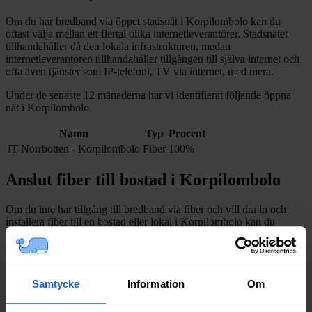
Om du har bredband via öppet stadsnät i
Korpilombolo
kan du
oftast välja mellan ett flertal olika internetleverantörer. Stadsnätet
tillhandahåller då den lokala infrastrukturen, medan
internetleverantören tillhandahåller tillgången till själva internet och
ofta även tjänster som IP-telefoni, TV via internet, med mera.
Under de senaste 12
månaderna har vi identifierat följande öppna
nät i
Korpilombolo
.
Namn
Typ
Procent
IT-Norrbotten - Korpilombolo
Fiber
100%
Anslut fiber till bostad i
Korpilombolo
Om du inte har tillgång till bredband via fiber och vill dra in och
installera fiber till en bostad eller lokal i
Korpilombolo
kan du
kontakta något av stadsnäten i tabellen ovan
.
I vissa fall kan du behöva kontakta en nätägare direkt. Se listan över
nätägare i
Pajala
kommun
.
Samtycke
Information
Om
Bredband via kabel-TV i
Korpilombolo