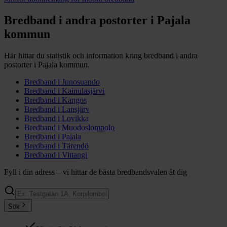
Bredband i andra postorter i
Pajala
kommun
Här hittar du statistik och information kring bredband i andra
postorter i
Pajala
kommun.
Bredband i
Junosuando
Bredband i
Kainulasjärvi
Bredband i
Kangos
Bredband i
Lansjärv
Bredband i
Lovikka
Bredband i
Muodoslompolo
Bredband i
Pajala
Bredband i
Tärendö
Bredband i
Vittangi
Fyll i din adress – vi hittar de bästa bredbandsvalen åt dig
Sök