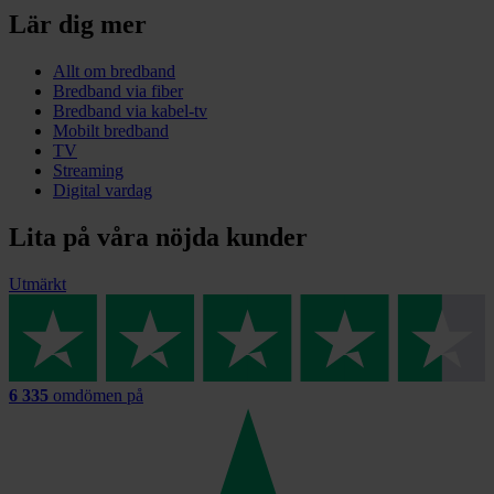
Lär dig mer
Allt om bredband
Bredband via fiber
Bredband via kabel-tv
Mobilt bredband
TV
Streaming
Digital vardag
Lita på våra nöjda kunder
Utmärkt
6 335
omdömen på