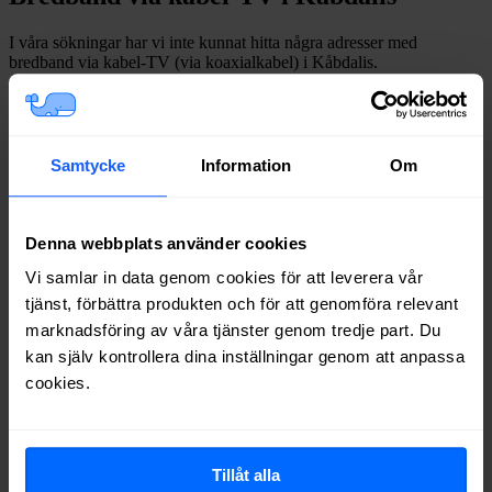
I våra sökningar har vi inte kunnat hitta några adresser med
bredband via kabel-TV (via koaxialkabel) i
Kåbdalis
.
Internetleverantörer i
Kåbdalis
Vilka internetleverantörer är då vanliga i
Kåbdalis
, och på hur
Samtycke
Information
Om
många av adresserna vi testat finns de tillgängliga? Tabellen nedan
visar hur ofta internetleverantörerna har dykt upp med erbjudanden
på adressökningarna i
Kåbdalis
under de senaste 12
månaderna.
*
Denna webbplats använder cookies
*
Avser sökningar där det finns fast bredband på adressen.
Vi samlar in data genom cookies för att leverera vår
Leverantör
Typer
Procent
tjänst, förbättra produkten och för att genomföra relevant
Boxer
Fiber
38%
marknadsföring av våra tjänster genom tredje part. Du
Tele2
Fiber
38%
kan själv kontrollera dina inställningar genom att anpassa
Telia
Fiber
38%
cookies.
Comviq
Fiber
29%
Allente
Fiber
14%
Bredband2
Fiber
14%
Tillåt alla
Om du vill se exakt vilka internetleverantörer som erbjuder