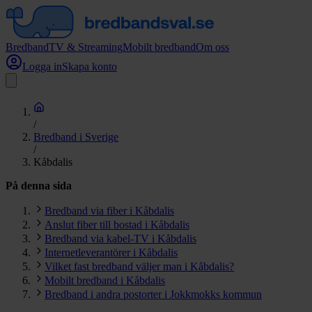
Bredband
TV & Streaming
Mobilt bredband
Om oss
Logga in
Skapa konto
/
Bredband i Sverige
/
Kåbdalis
På denna sida
Bredband via fiber i Kåbdalis
Anslut fiber till bostad i Kåbdalis
Bredband via kabel-TV i Kåbdalis
Internetleverantörer i Kåbdalis
Vilket fast bredband väljer man i Kåbdalis?
Mobilt bredband i Kåbdalis
Bredband i andra postorter i Jokkmokks kommun