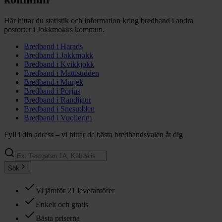
Här hittar du statistik och information kring bredband i andra
postorter i
Jokkmokks
kommun.
Bredband i
Harads
Bredband i
Jokkmokk
Bredband i
Kvikkjokk
Bredband i
Mattisudden
Bredband i
Murjek
Bredband i
Porjus
Bredband i
Randijaur
Bredband i
Snesudden
Bredband i
Vuollerim
Fyll i din adress – vi hittar de bästa bredbandsvalen åt dig
Sök
Vi jämför 21 leverantörer
Enkelt och gratis
Bästa priserna