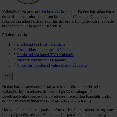
Kåbdalis är en postort i
Jokkmokks
kommun.
På den här sidan hittar
du statistik och information om bredband i Kåbdalis. Du kan även
söka på din adress och direkt hitta det bästa, billigaste och snabbaste
bredbandet till din bostad i Kåbdalis.
På denna sida
Bredband via fiber i Kåbdalis
Anslut fiber till bostad i Kåbdalis
Bredband via kabel-TV i Kåbdalis
Internetleverantörer i Kåbdalis
Vilket fast bredband väljer man i Kåbdalis?
Nedan har vi sammanställt fakta och statistik om bredband i
Kåbdalis. Informationen är baserad på 33 sökningar på
Bredbandsval.se som gjorts på adresser i postorten Kåbdalis under
de senaste tolv månaderna (2025-08-06 - 2026-08-05).
Här kan du enkelt och gratis jämföra de bredbandsabonnemang som
finns på just din adress i Kåbdalis. Du sparar både tid och pengar.