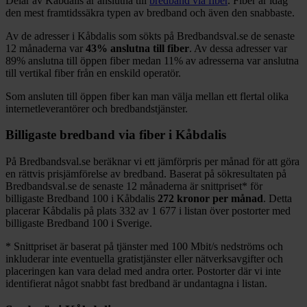
Delar
av
Kåbdalis
är anslutna till
bredband via fiber
. Fiber är idag
den mest framtidssäkra typen av bredband och även den snabbaste.
Av de adresser i
Kåbdalis
som sökts på Bredbandsval.se de senaste
12
månaderna var
43%
anslutna till fiber
. Av dessa adresser var
89%
anslutna till öppen fiber medan
11%
av adresserna var anslutna
till vertikal fiber från en enskild operatör.
Som ansluten till öppen fiber kan man välja mellan ett flertal olika
internetleverantörer och bredbandstjänster.
Billigaste bredband via fiber i
Kåbdalis
På Bredbandsval.se beräknar vi ett jämförpris per månad för att göra
en rättvis prisjämförelse av bredband. Baserat på sökresultaten på
Bredbandsval.se de senaste 12
månaderna är snittpriset
*
för
billigaste Bredband
100 i
Kåbdalis
272
kronor per månad
. Detta
placerar
Kåbdalis
på plats
332
av
1 677
i listan över postorter med
billigaste Bredband
100 i Sverige.
*
Snittpriset är baserat på tjänster med 100
Mbit/s nedströms och
inkluderar inte eventuella gratistjänster eller nätverksavgifter och
placeringen kan vara delad med andra orter. Postorter där vi inte
identifierat något snabbt fast bredband är undantagna i listan.