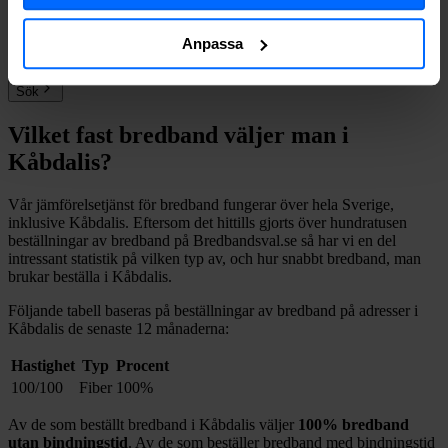
bredband på din adress i
Kåbdalis
på
Bredbandsval.se
är det bara att
göra en snabb sökning här:
Anpassa
Sök
Vilket fast bredband väljer man i
Kåbdalis
?
Vår jämförelsetjänst för bredband fungerar över hela Sverige,
inklusive
Kåbdalis
. Eftersom det hittills gjorts över hundratusen
beställningar av bredband på Bredbandsval.se så har vi en del
intressant statistik på vilken typ av, och hur snabbt bredband, man
brukar beställa i
Kåbdalis
.
Följande tabell baseras på beställningar av bredband på adresser i
Kåbdalis
de senaste 12
månaderna:
Hastighet
Typ
Procent
100/100
Fiber
100%
Av de som beställt bredband i
Kåbdalis
väljer
100%
bredband
utan bindningstid
. Av de som beställer bredband med bindningstid