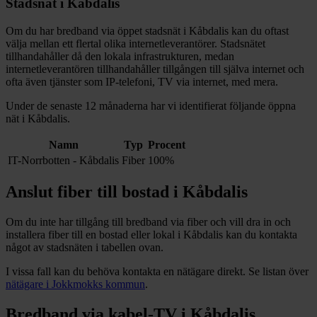
Stadsnät i
Kåbdalis
Om du har bredband via öppet stadsnät i
Kåbdalis
kan du oftast
välja mellan ett flertal olika internetleverantörer. Stadsnätet
tillhandahåller då den lokala infrastrukturen, medan
internetleverantören tillhandahåller tillgången till själva internet och
ofta även tjänster som IP-telefoni, TV via internet, med mera.
Under de senaste 12
månaderna har vi identifierat följande öppna
nät i
Kåbdalis
.
Namn
Typ
Procent
IT-Norrbotten - Kåbdalis
Fiber
100%
Anslut fiber till bostad i
Kåbdalis
Om du inte har tillgång till bredband via fiber och vill dra in och
installera fiber till en bostad eller lokal i
Kåbdalis
kan du kontakta
något av stadsnäten i tabellen ovan
.
I vissa fall kan du behöva kontakta en nätägare direkt. Se listan över
nätägare i
Jokkmokks
kommun
.
Bredband via kabel-TV i
Kåbdalis