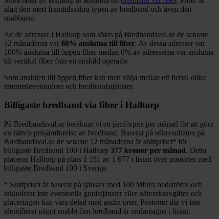
Stora delar
av
Halltorp
är anslutna till
bredband via fiber
. Fiber är
idag den mest framtidssäkra typen av bredband och även den
snabbaste.
Av de adresser i
Halltorp
som sökts på Bredbandsval.se de senaste
12
månaderna var
80%
anslutna till fiber
. Av dessa adresser var
100%
anslutna till öppen fiber medan
0%
av adresserna var anslutna
till vertikal fiber från en enskild operatör.
Som ansluten till öppen fiber kan man välja mellan ett flertal olika
internetleverantörer och bredbandstjänster.
Billigaste bredband via fiber i
Halltorp
På Bredbandsval.se beräknar vi ett jämförpris per månad för att göra
en rättvis prisjämförelse av bredband. Baserat på sökresultaten på
Bredbandsval.se de senaste 12
månaderna är snittpriset
*
för
billigaste Bredband
100 i
Halltorp
377
kronor per månad
. Detta
placerar
Halltorp
på plats
1 151
av
1 677
i listan över postorter med
billigaste Bredband
100 i Sverige.
*
Snittpriset är baserat på tjänster med 100
Mbit/s nedströms och
inkluderar inte eventuella gratistjänster eller nätverksavgifter och
placeringen kan vara delad med andra orter. Postorter där vi inte
identifierat något snabbt fast bredband är undantagna i listan.