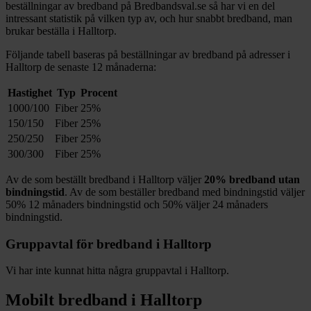
beställningar av bredband på Bredbandsval.se så har vi en del
intressant statistik på vilken typ av, och hur snabbt bredband, man
brukar beställa i
Halltorp
.
Följande tabell baseras på beställningar av bredband på adresser i
Halltorp
de senaste 12
månaderna:
Hastighet
Typ
Procent
1000/100
Fiber
25%
150/150
Fiber
25%
250/250
Fiber
25%
300/300
Fiber
25%
Av de som beställt bredband i
Halltorp
väljer
20%
bredband utan
bindningstid
. Av de som beställer bredband med bindningstid väljer
50%
12
månaders bindningstid och
50%
väljer 24
månaders
bindningstid.
Gruppavtal för bredband i
Halltorp
Vi har inte kunnat hitta några gruppavtal i
Halltorp
.
Mobilt bredband i
Halltorp