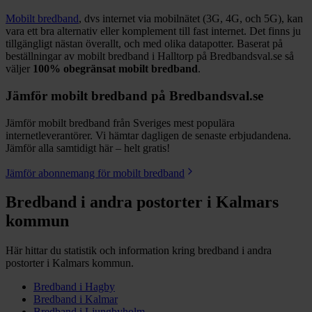
Mobilt bredband
, dvs internet via mobilnätet (3G, 4G, och 5G), kan
vara ett bra alternativ eller komplement till fast internet. Det finns ju
tillgängligt nästan överallt, och med olika datapotter.
Baserat på
beställningar av mobilt bredband i Halltorp på Bredbandsval.se så
väljer
100%
obegränsat mobilt bredband
.
Jämför mobilt bredband på Bredbandsval.se
Jämför mobilt bredband från Sveriges mest populära
internetleverantörer. Vi hämtar dagligen de senaste erbjudandena.
Jämför alla samtidigt här – helt gratis!
Jämför abonnemang för mobilt bredband
Bredband i andra postorter i
Kalmars
kommun
Här hittar du statistik och information kring bredband i andra
postorter i
Kalmars
kommun.
Bredband i
Hagby
Bredband i
Kalmar
Bredband i
Ljungbyholm