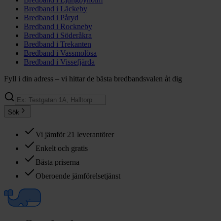
Bredband i
Läckeby
Bredband i
Påryd
Bredband i
Rockneby
Bredband i
Söderåkra
Bredband i
Trekanten
Bredband i
Vassmolösa
Bredband i
Vissefjärda
Fyll i din adress – vi hittar de bästa bredbandsvalen åt dig
Sök
Vi jämför 21 leverantörer
Enkelt och gratis
Bästa priserna
Oberoende jämförelsetjänst