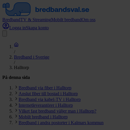
Bredband
TV & Streaming
Mobilt bredband
Om oss
Logga in
Skapa konto
/
Bredband i Sverige
/
Halltorp
På denna sida
Bredband via fiber i Halltorp
Anslut fiber till bostad i Halltorp
Bredband via kabel-TV i Halltorp
Internetleverantörer i Halltorp
Vilket fast bredband väljer man i Halltorp?
Mobilt bredband i Halltorp
Bredband i andra postorter i Kalmars kommun