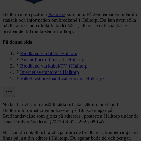
Halltorp är en postort i
Kalmars
kommun.
På den här sidan hittar du
statistik och information om bredband i Halltorp. Du kan även söka
på din adress och direkt hitta det bästa, billigaste och snabbaste
bredbandet till din bostad i Halltorp.
På denna sida
Bredband via fiber i Halltorp
Anslut fiber till bostad i Halltorp
Bredband via kabel-TV i Halltorp
Internetleverantörer i Halltorp
Vilket fast bredband väljer man i Halltorp?
Nedan har vi sammanställt fakta och statistik om bredband i
Halltorp. Informationen är baserad på 103 sökningar på
Bredbandsval.se som gjorts på adresser i postorten Halltorp under de
senaste tolv månaderna (2025-08-05 - 2026-08-04).
Här kan du enkelt och gratis jämföra de bredbandsabonnemang som
finns på just din adress i Halltorp. Du sparar både tid och pengar.