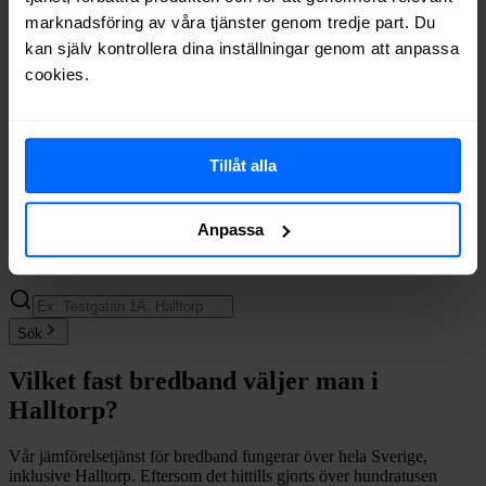
Ownit
Fiber
63%
marknadsföring av våra tjänster genom tredje part. Du
Telenor
Fiber
63%
kan själv kontrollera dina inställningar genom att anpassa
Boxer
Fiber
61%
cookies.
Tele2
Fiber
61%
Halebop
Fiber
48%
Comviq
Fiber
35%
Trygg Surf
Fiber
24%
Tillåt alla
Internetport
Fiber
15%
Om du vill se exakt vilka internetleverantörer som erbjuder
Anpassa
bredband på din adress i
Halltorp
på
Bredbandsval.se
är det bara att
göra en snabb sökning här:
Sök
Vilket fast bredband väljer man i
Halltorp
?
Vår jämförelsetjänst för bredband fungerar över hela Sverige,
inklusive
Halltorp
. Eftersom det hittills gjorts över hundratusen