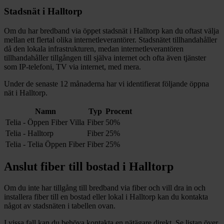
Stadsnät i
Halltorp
Om du har bredband via öppet stadsnät i
Halltorp
kan du oftast välja
mellan ett flertal olika internetleverantörer. Stadsnätet tillhandahåller
då den lokala infrastrukturen, medan internetleverantören
tillhandahåller tillgången till själva internet och ofta även tjänster
som IP-telefoni, TV via internet, med mera.
Under de senaste 12
månaderna har vi identifierat följande öppna
nät i
Halltorp
.
Namn
Typ
Procent
Telia - Öppen Fiber Villa
Fiber
50%
Telia - Halltorp
Fiber
25%
Telia - Telia Öppen Fiber
Fiber
25%
Anslut fiber till bostad i
Halltorp
Om du inte har tillgång till bredband via fiber och vill dra in och
installera fiber till en bostad eller lokal i
Halltorp
kan du kontakta
något av stadsnäten i tabellen ovan
.
I vissa fall kan du behöva kontakta en nätägare direkt. Se listan över