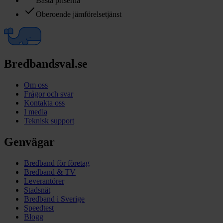
Bästa priserna
Oberoende jämförelsetjänst
Bredbandsval.se
Om oss
Frågor och svar
Kontakta oss
I media
Teknisk support
Genvägar
Bredband för företag
Bredband & TV
Leverantörer
Stadsnät
Bredband i Sverige
Speedtest
Blogg