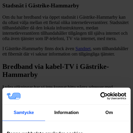
Stadsnät i
Gästrike-Hammarby
Om du har bredband via öppet stadsnät i
Gästrike-Hammarby
kan
du oftast välja mellan ett flertal olika internetleverantörer. Stadsnätet
tillhandahåller då den lokala infrastrukturen, medan
internetleverantören tillhandahåller tillgången till själva internet och
ofta även tjänster som IP-telefoni, TV via internet, med mera.
I
Gästrike-Hammarby
finns dock även
Sandnet
, som tillhandahåller
ett fibernät
där vi saknar information om tillgängliga tjänster.
Bredband via kabel-TV i
Gästrike-
Hammarby
I våra sökningar har vi inte kunnat hitta några adresser med
bredband via kabel-TV (via koaxialkabel) i
Gästrike-Hammarby
.
Om du vill se exakt vilka internetleverantörer som erbjuder
bredband på din adress i
Gästrike-Hammarby
på
Bredbandsval.se
är
Samtycke
Information
Om
det bara att göra en snabb sökning här: