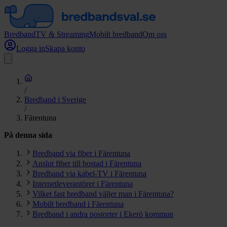
Bredband
TV & Streaming
Mobilt bredband
Om oss
Logga in
Skapa konto
/
Bredband i Sverige
/
Färentuna
På denna sida
Bredband via fiber i Färentuna
Anslut fiber till bostad i Färentuna
Bredband via kabel-TV i Färentuna
Internetleverantörer i Färentuna
Vilket fast bredband väljer man i Färentuna?
Mobilt bredband i Färentuna
Bredband i andra postorter i Ekerö kommun