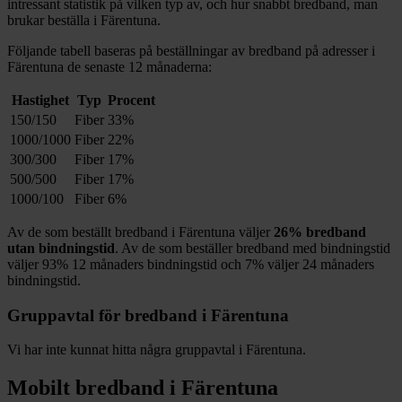
intressant statistik på vilken typ av, och hur snabbt bredband, man
brukar beställa i
Färentuna
.
Följande tabell baseras på beställningar av bredband på adresser i
Färentuna
de senaste 12
månaderna:
Hastighet
Typ
Procent
150/150
Fiber
33%
1000/1000
Fiber
22%
300/300
Fiber
17%
500/500
Fiber
17%
1000/100
Fiber
6%
Av de som beställt bredband i
Färentuna
väljer
26%
bredband
utan bindningstid
. Av de som beställer bredband med bindningstid
väljer
93%
12
månaders bindningstid och
7%
väljer 24
månaders
bindningstid.
Gruppavtal för bredband i
Färentuna
Vi har inte kunnat hitta några gruppavtal i
Färentuna
.
Mobilt bredband i
Färentuna