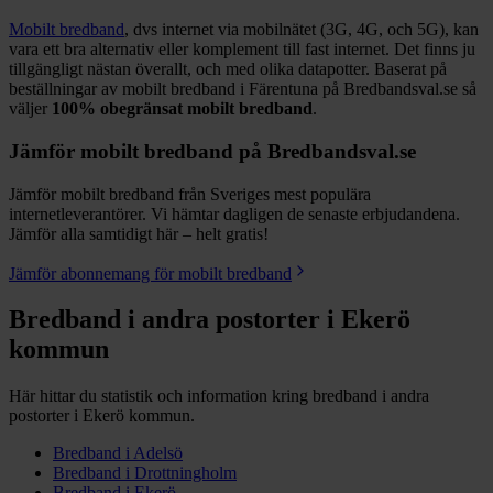
Mobilt bredband
, dvs internet via mobilnätet (3G, 4G, och 5G), kan
vara ett bra alternativ eller komplement till fast internet. Det finns ju
tillgängligt nästan överallt, och med olika datapotter.
Baserat på
beställningar av mobilt bredband i Färentuna på Bredbandsval.se så
väljer
100%
obegränsat mobilt bredband
.
Jämför mobilt bredband på Bredbandsval.se
Jämför mobilt bredband från Sveriges mest populära
internetleverantörer. Vi hämtar dagligen de senaste erbjudandena.
Jämför alla samtidigt här – helt gratis!
Jämför abonnemang för mobilt bredband
Bredband i andra postorter i
Ekerö
kommun
Här hittar du statistik och information kring bredband i andra
postorter i
Ekerö
kommun.
Bredband i
Adelsö
Bredband i
Drottningholm
Bredband i
Ekerö