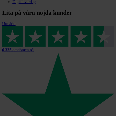
Digital vardag
Lita på våra nöjda kunder
Utmärkt
6 335
omdömen på