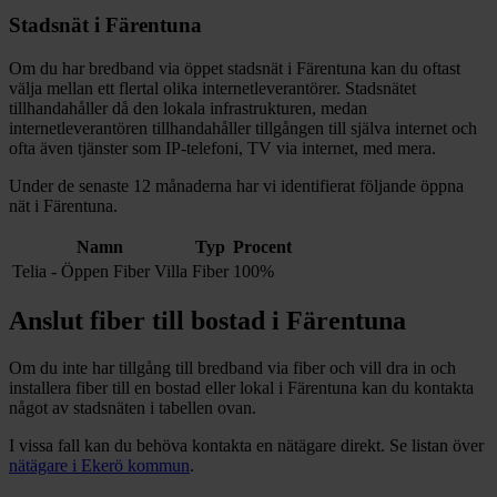
Stadsnät i
Färentuna
Om du har bredband via öppet stadsnät i
Färentuna
kan du oftast
välja mellan ett flertal olika internetleverantörer. Stadsnätet
tillhandahåller då den lokala infrastrukturen, medan
internetleverantören tillhandahåller tillgången till själva internet och
ofta även tjänster som IP-telefoni, TV via internet, med mera.
Under de senaste 12
månaderna har vi identifierat följande öppna
nät i
Färentuna
.
Namn
Typ
Procent
Telia - Öppen Fiber Villa
Fiber
100%
Anslut fiber till bostad i
Färentuna
Om du inte har tillgång till bredband via fiber och vill dra in och
installera fiber till en bostad eller lokal i
Färentuna
kan du kontakta
något av stadsnäten i tabellen ovan
.
I vissa fall kan du behöva kontakta en nätägare direkt. Se listan över
nätägare i
Ekerö
kommun
.