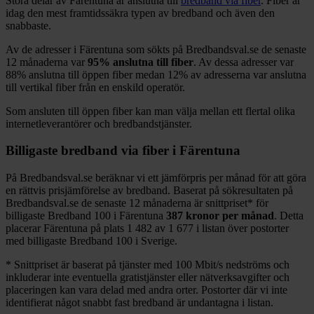
Stora delar
av
Färentuna
är anslutna till
bredband via fiber
. Fiber är
idag den mest framtidssäkra typen av bredband och även den
snabbaste.
Av de adresser i
Färentuna
som sökts på Bredbandsval.se de senaste
12
månaderna var
95%
anslutna till fiber
. Av dessa adresser var
88%
anslutna till öppen fiber medan
12%
av adresserna var anslutna
till vertikal fiber från en enskild operatör.
Som ansluten till öppen fiber kan man välja mellan ett flertal olika
internetleverantörer och bredbandstjänster.
Billigaste bredband via fiber i
Färentuna
På Bredbandsval.se beräknar vi ett jämförpris per månad för att göra
en rättvis prisjämförelse av bredband. Baserat på sökresultaten på
Bredbandsval.se de senaste 12
månaderna är snittpriset
*
för
billigaste Bredband
100 i
Färentuna
387
kronor per månad
. Detta
placerar
Färentuna
på plats
1 482
av
1 677
i listan över postorter
med billigaste Bredband
100 i Sverige.
*
Snittpriset är baserat på tjänster med 100
Mbit/s nedströms och
inkluderar inte eventuella gratistjänster eller nätverksavgifter och
placeringen kan vara delad med andra orter. Postorter där vi inte
identifierat något snabbt fast bredband är undantagna i listan.