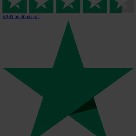
6 335
omdömen på