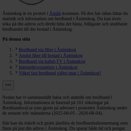
Ånimskog är en postort i
Åmåls
kommun.
På den här sidan hittar du
statistik och information om bredband i Ånimskog. Du kan även
söka på din adress och direkt hitta det bästa, billigaste och snabbaste
bredbandet till din bostad i Ånimskog.
På denna sida
Bredband via fiber i Ånimskog
Anslut fiber till bostad i Ånimskog
Bredband via kabel-TV i Ånimskog
Internetleverantörer i Ånimskog
Vilket fast bredband väljer man i Ånimskog?
Nedan har vi sammanställt fakta och statistik om bredband i
Ånimskog. Informationen är baserad på 101 sökningar på
Bredbandsval.se som gjorts på adresser i postorten Ånimskog under
de senaste tolv månaderna (2025-08-05 - 2026-08-04).
Här kan du enkelt och gratis jämföra de bredbandsabonnemang som
finns på just din adress i Ånimskog. Du sparar både tid och pengar.