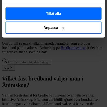
Boxer
Fiber
55%
Tele2
Fiber
55%
Telia
Fiber
37%
Tillåt alla
Halebop
Fiber
35%
Trygg Surf
Fiber
29%
Anpassa
Comviq
Fiber
22%
Internetport
Fiber
18%
Om du vill se exakt vilka internetleverantörer som erbjuder
bredband på din adress i
Ånimskog
på
Bredbandsval.se
är det bara
att göra en snabb sökning här:
Sök
Vilket fast bredband väljer man i
Ånimskog
?
Vår jämförelsetjänst för bredband fungerar över hela Sverige,
inklusive
Ånimskog
. Eftersom det hittills gjorts över hundratusen
beställningar av bredband på Bredbandsval.se så har vi en del