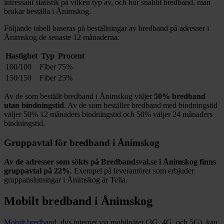
intressant statistik på vilken typ av, och hur snabbt bredband, man
brukar beställa i
Ånimskog
.
Följande tabell baseras på beställningar av bredband på adresser i
Ånimskog
de senaste 12
månaderna:
Hastighet
Typ
Procent
100/100
Fiber
75%
150/150
Fiber
25%
Av de som beställt bredband i
Ånimskog
väljer
50%
bredband
utan bindningstid
. Av de som beställer bredband med bindningstid
väljer
50%
12
månaders bindningstid och
50%
väljer 24
månaders
bindningstid.
Gruppavtal för bredband i
Ånimskog
Av de adresser som sökts på Bredbandsval.se i
Ånimskog
finns
gruppavtal på
22%
. Exempel på leverantörer som erbjuder
gruppanslutningar i
Ånimskog
är
Telia
.
Mobilt bredband i
Ånimskog
Mobilt bredband
, dvs internet via mobilnätet (3G, 4G, och 5G), kan