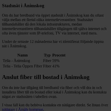
Stadsnät i
Ånimskog
Om du har bredband via öppet stadsnät i
Ånimskog
kan du oftast
välja mellan ett flertal olika internetleverantörer. Stadsnätet
tillhandahåller då den lokala infrastrukturen, medan
internetleverantören tillhandahåller tillgången till själva internet och
ofta även tjänster som IP-telefoni, TV via internet, med mera.
Under de senaste 12
månaderna har vi identifierat följande öppna
nät i
Ånimskog
.
Namn
Typ
Procent
Telia - Ånimskog
Fiber
59%
Telia - Telia Öppen Fiber
Fiber
41%
Anslut fiber till bostad i
Ånimskog
Om du inte har tillgång till bredband via fiber och vill dra in och
installera fiber till en bostad eller lokal i
Ånimskog
kan du kontakta
något av stadsnäten i tabellen ovan
.
I vissa fall kan du behöva kontakta en nätägare direkt. Se listan över
nätägare i
Åmåls
kommun
.