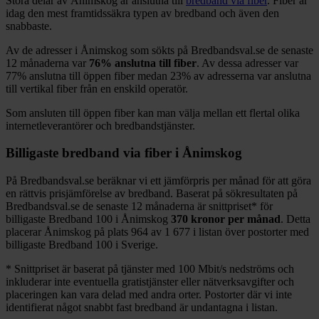
Stora delar
av
Ånimskog
är anslutna till
bredband via fiber
. Fiber är
idag den mest framtidssäkra typen av bredband och även den
snabbaste.
Av de adresser i
Ånimskog
som sökts på Bredbandsval.se de senaste
12
månaderna var
76%
anslutna till fiber
. Av dessa adresser var
77%
anslutna till öppen fiber medan
23%
av adresserna var anslutna
till vertikal fiber från en enskild operatör.
Som ansluten till öppen fiber kan man välja mellan ett flertal olika
internetleverantörer och bredbandstjänster.
Billigaste bredband via fiber i
Ånimskog
På Bredbandsval.se beräknar vi ett jämförpris per månad för att göra
en rättvis prisjämförelse av bredband. Baserat på sökresultaten på
Bredbandsval.se de senaste 12
månaderna är snittpriset
*
för
billigaste Bredband
100 i
Ånimskog
370
kronor per månad
. Detta
placerar
Ånimskog
på plats
964
av
1 677
i listan över postorter med
billigaste Bredband
100 i Sverige.
*
Snittpriset är baserat på tjänster med 100
Mbit/s nedströms och
inkluderar inte eventuella gratistjänster eller nätverksavgifter och
placeringen kan vara delad med andra orter. Postorter där vi inte
identifierat något snabbt fast bredband är undantagna i listan.