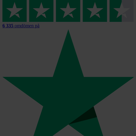
6 335
omdömen på