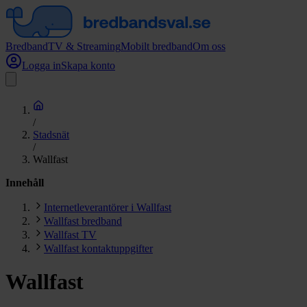
Bredband
TV & Streaming
Mobilt bredband
Om oss
Logga in
Skapa konto
/
Stadsnät
/
Wallfast
Innehåll
Internetleverantörer i Wallfast
Wallfast bredband
Wallfast TV
Wallfast kontaktuppgifter
Wallfast