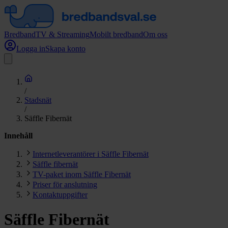
Bredband
TV & Streaming
Mobilt bredband
Om oss
Logga in
Skapa konto
/
Stadsnät
/
Säffle Fibernät
Innehåll
Internetleverantörer i Säffle Fibernät
Säffle fibernät
TV-paket inom Säffle Fibernät
Priser för anslutning
Kontaktuppgifter
Säffle Fibernät