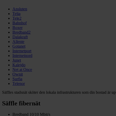
Ansluten
Telia
Tele2
Bahnhof
Boxer
Bredband2
Dalakraft
Allente
Gotanet
Internetport
Internetnord
Junet
Kalejdo
Net at Once
Ownit
Surfia
Telenor
Säffles stadsnät sköter den lokala infrastrukturen som din bostad är u
Säffle fibernät
Bredband 10/10 Mbit/s