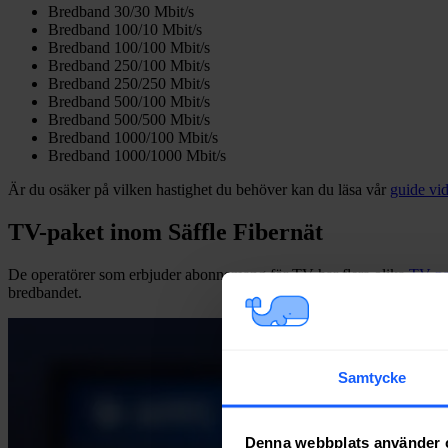
Bredband 30/30 Mbit/s
Bredband 100/10 Mbit/s
Bredband 100/100 Mbit/s
Bredband 250/100 Mbit/s
Bredband 250/250 Mbit/s
Bredband 500/100 Mbit/s
Bredband 500/500 Mbit/s
Bredband 1000/100 Mbit/s
Bredband 1000/1000 Mbit/s
Är du osäker på vilken hastighet du behöver kan du läsa vår
guide vid
TV-paket inom Säffle Fibernät
De operatörer som erbjuder abonnemang för TV har flera olika
TV-pa
bredbandet.
Samtycke
Denna webbplats använder 