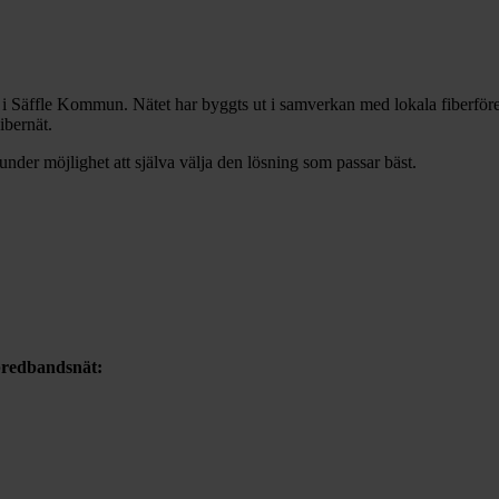
t i Säffle Kommun. Nätet har byggts ut i samverkan med lokala fiberför
ibernät.
 kunder möjlighet att själva välja den lösning som passar bäst.
 bredbandsnät: