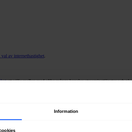
 val av internethastighet
.
ket
att välja mellan med olika många kanaler, streamingtjänster och pla
Information
cookies