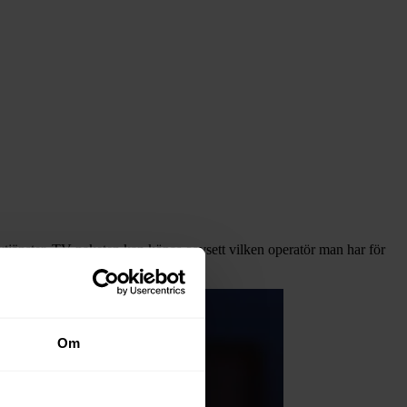
ytjänster. TV-paketen kan köpas oavsett vilken operatör man har för
Om