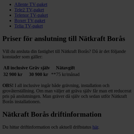
Allente TV-paket
Tele2 TV-paket
Telenor TV-paket
Boxer TV-paket
Telia TV-paket
Priser för anslutning till Nätkraft Borås
Vill du ansluta din fastighet till Nätkraft Borås? Då är det följande
konstader som gäller:
All inclusive
Gräv själv
Nätavgift
32 900 kr
30 900 kr
**75 kr/månad
OBS!
I all inclusive ingår både grävning, installation och
grovåterställning. Om man väljer att gräva själv får man ett reducerat
pris på anslutningen. Man gräver då själv och sedan utför Nätkraft
Borås installationen.
Nätkraft Borås driftinformation
Du hittar driftinformation och aktuell driftstatus
här
.