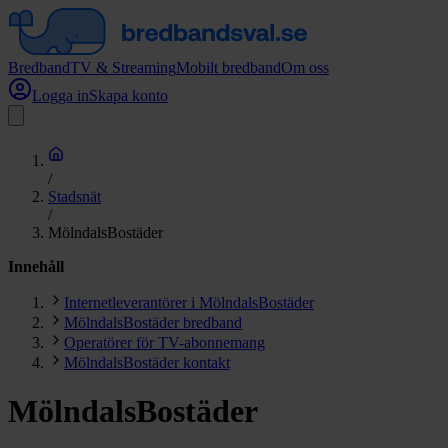
Bredband
TV & Streaming
Mobilt bredband
Om oss
Logga in
Skapa konto
/
Stadsnät
/
MölndalsBostäder
Innehåll
Internetleverantörer i MölndalsBostäder
MölndalsBostäder bredband
Operatörer för TV-abonnemang
MölndalsBostäder kontakt
MölndalsBostäder