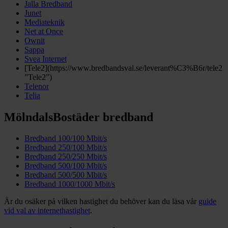
Jalla Bredband
Junet
Mediateknik
Net at Once
Ownit
Sappa
Svea Internet
[Tele2](https://www.bredbandsval.se/leverant%C3%B6r/tele2
”Tele2”)
Telenor
Telia
MölndalsBostäder bredband
Bredband 100/100 Mbit/s
Bredband 250/100 Mbit/s
Bredband 250/250 Mbit/s
Bredband 500/100 Mbit/s
Bredband 500/500 Mbit/s
Bredband 1000/1000 Mbit/s
Är du osäker på vilken hastighet du behöver kan du läsa vår
guide
vid val av internethastighet
.