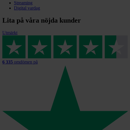
Streaming
Digital vardag
Lita på våra nöjda kunder
Utmärkt
6 335
omdömen på