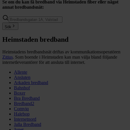
Se om du kan få bredband via
Heimstaden fiber
eller något
annat bredbandsnät:
Sök
Heimstaden bredband
Heimstadens bredbandsnät driftas av kommunikationsoperatören
Zitius
. Som boende i Heimstaden kan man välja bland följande
internetleverantörer för att ansluta till internet.
Allente
Ansluten
Arkaden bredband
Bahnhof
Boxer
Bra Bredband
Bredband2
Comviq
Halebop
Internetnord
Jalla Bredband
Junet