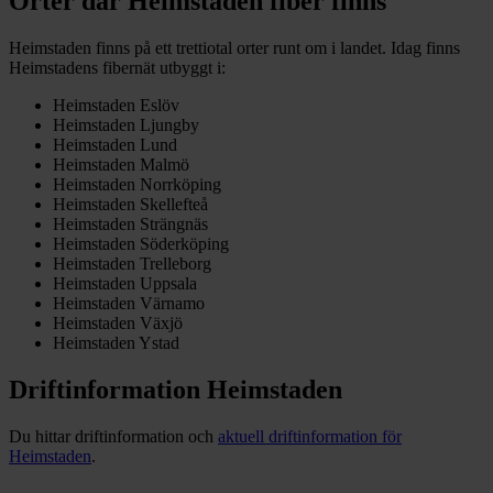
Orter där Heimstaden fiber finns
Heimstaden finns på ett trettiotal orter runt om i landet. Idag finns
Heimstadens fibernät utbyggt i:
Heimstaden Eslöv
Heimstaden Ljungby
Heimstaden Lund
Heimstaden Malmö
Heimstaden Norrköping
Heimstaden Skellefteå
Heimstaden Strängnäs
Heimstaden Söderköping
Heimstaden Trelleborg
Heimstaden Uppsala
Heimstaden Värnamo
Heimstaden Växjö
Heimstaden Ystad
Driftinformation Heimstaden
Du hittar driftinformation och
aktuell driftinformation för
Heimstaden
.