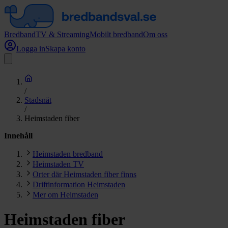
Bredband
TV & Streaming
Mobilt bredband
Om oss
Logga in
Skapa konto
/
Stadsnät
/
Heimstaden fiber
Innehåll
Heimstaden bredband
Heimstaden TV
Orter där Heimstaden fiber finns
Driftinformation Heimstaden
Mer om Heimstaden
Heimstaden fiber