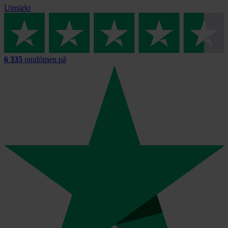
Utmärkt
6 335
omdömen på