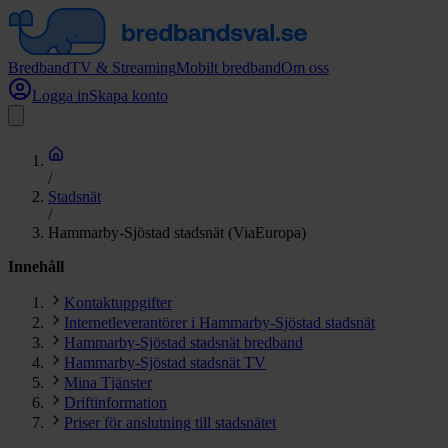
Bredband
TV & Streaming
Mobilt bredband
Om oss
Logga in
Skapa konto
/
Stadsnät
/
Hammarby-Sjöstad stadsnät (ViaEuropa)
Innehåll
Kontaktuppgifter
Internetleverantörer i Hammarby-Sjöstad stadsnät
Hammarby-Sjöstad stadsnät bredband
Hammarby-Sjöstad stadsnät TV
Mina Tjänster
Driftinformation
Priser för anslutning till stadsnätet