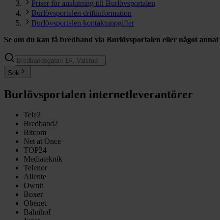
Priser för anslutning till Burlövsportalen
Burlövsportalen driftinformation
Burlövsportalen kontaktuppgifter
Se om du kan få bredband via
Burlövsportalen
eller något anna
Sök
Burlövsportalen internetleverantörer
Tele2
Bredband2
Bitcom
Net at Once
TOP24
Mediateknik
Telenor
Allente
Ownit
Boxer
Obenet
Bahnhof