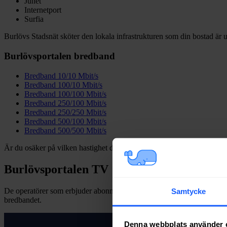
Junet
Internetport
Surfia
Burlövs Stadsnät sköter den lokala infrastrukturen som din bostad är 
Burlövsportalen bredband
Bredband 10/10 Mbit/s
Bredband 100/10 Mbit/s
Bredband 100/100 Mbit/s
Bredband 250/100 Mbit/s
Bredband 250/250 Mbit/s
Bredband 500/100 Mbit/s
Bredband 500/500 Mbit/s
Är du osäker på vilken hastighet du behöver kan du läsa vår
guide vid
Burlövsportalen TV
De operatörer som erbjuder abonnemang för TV har flera olika
TV-pa
Samtycke
bredbandet.
Denna webbplats använder 