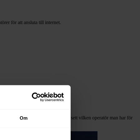
 för att ansluta till internet.
ytjänster. TV-paketen kan köpas oavsett vilken operatör man har för
Om