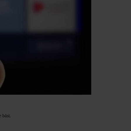
 bäst.