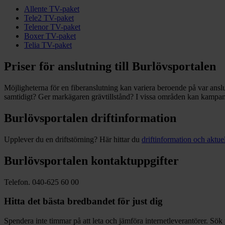
Allente TV-paket
Tele2 TV-paket
Telenor TV-paket
Boxer TV-paket
Telia TV-paket
Priser för anslutning till Burlövsportalen
Möjligheterna för en fiberanslutning kan variera beroende på var ansl
samtidigt? Ger markägaren grävtillstånd? I vissa områden kan kampanjer
Burlövsportalen driftinformation
Upplever du en driftstörning? Här hittar du
driftinformation och aktuell
Burlövsportalen kontaktuppgifter
Telefon. 040-625 60 00
Hitta det bästa bredbandet för just dig
Spendera inte timmar på att leta och jämföra internetleverantörer. Sök 