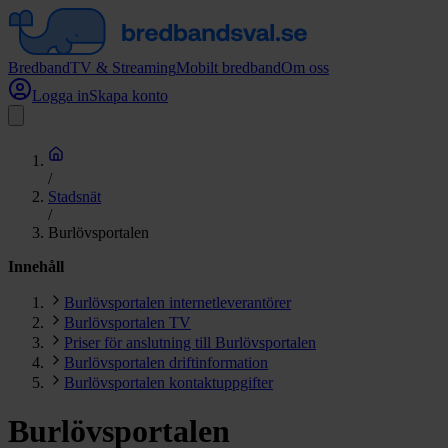
Bredband
TV & Streaming
Mobilt bredband
Om oss
Logga in
Skapa konto
/
Stadsnät
/
Burlövsportalen
Innehåll
Burlövsportalen internetleverantörer
Burlövsportalen TV
Priser för anslutning till Burlövsportalen
Burlövsportalen driftinformation
Burlövsportalen kontaktuppgifter
Burlövsportalen