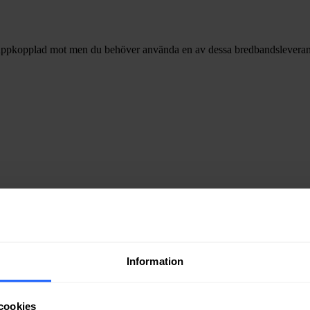
uppkopplad mot men du behöver använda en av dessa bredbandsleverantörer
 val av internethastighet
.
ket
att välja mellan med olika många kanaler, streamingtjänster och pla
Information
cookies