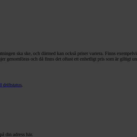
utningen ska ske, och därmed kan också priser variera. Finns exempelvis 
 genomföras och då finns det oftast ett enhetligt pris som är giltigt un
 driftstatus
.
på din adress här.