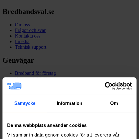
Bredbandsval.se
Om oss
Frågor och svar
Kontakta oss
I media
Teknisk support
Genvägar
Bredband för företag
Bredband & TV
Leverantörer
Stadsnät
Bredband i Sverige
Speedtest
Samtycke
Information
Om
Blogg
Lär dig mer
Denna webbplats använder cookies
Allt om bredband
Vi samlar in data genom cookies för att leverera vår
Bredband via fiber