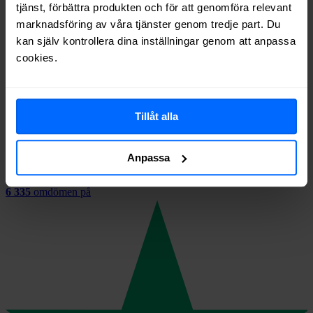
tjänst, förbättra produkten och för att genomföra relevant
Bredband via kabel-tv
Mobilt bredband
marknadsföring av våra tjänster genom tredje part. Du
TV
kan själv kontrollera dina inställningar genom att anpassa
Streaming
cookies.
Digital vardag
Lita på våra nöjda kunder
Tillåt alla
Utmärkt
Anpassa
6 335
omdömen på