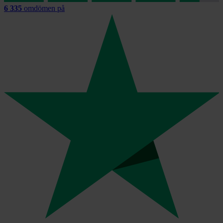
6 335
omdömen på