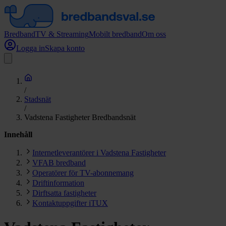
Bredband
TV & Streaming
Mobilt bredband
Om oss
Logga in
Skapa konto
/
Stadsnät
/
Vadstena Fastigheter Bredbandsnät
Innehåll
Internetleverantörer i Vadstena Fastigheter
VFAB bredband
Operatörer för TV-abonnemang
Driftinformation
Dirftsatta fastigheter
Kontaktuppgifter iTUX