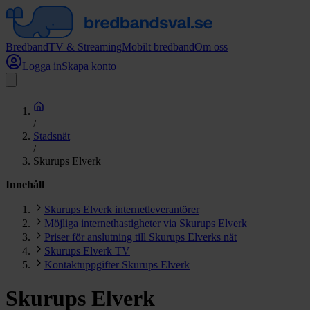
Bredband
TV & Streaming
Mobilt bredband
Om oss
Logga in
Skapa konto
/
Stadsnät
/
Skurups Elverk
Innehåll
Skurups Elverk internetleverantörer
Möjliga internethastigheter via Skurups Elverk
Priser för anslutning till Skurups Elverks nät
Skurups Elverk TV
Kontaktuppgifter Skurups Elverk
Skurups Elverk