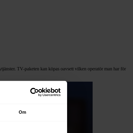
ytjänster. TV-paketen kan köpas oavsett vilken operatör man har för
Om