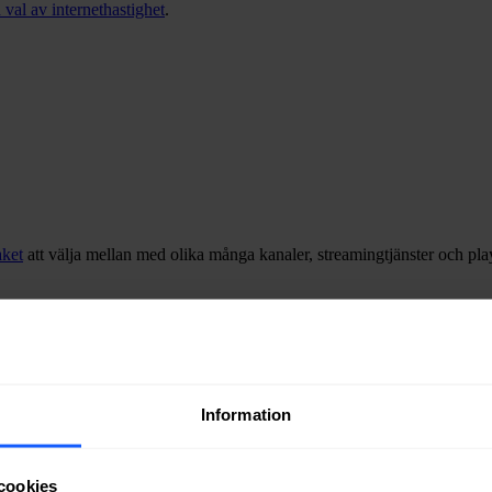
 val av internethastighet
.
ket
att välja mellan med olika många kanaler, streamingtjänster och pla
Information
cookies