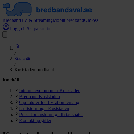
Bredband
TV & Streaming
Mobilt bredband
Om oss
Logga in
Skapa konto
/
Stadsnät
/
Kuststaden bredband
Innehåll
Internetleverantörer i Kuststaden
Bredband Kuststaden
Operatörer för TV-abonnemang
Driftstörningar Kuststaden
Priser för anslutning till stadsnätet
Kontaktuppgifter