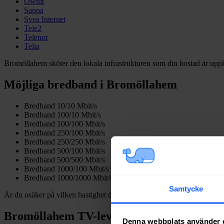
Ownit
Sappa
Svea Internet
Tele2
Telenor
Telia
Bromöllahem sköter den lokala infrastrukturen som din bostad är uppk
Möjliga bredband i Bromöllahem
Bredband 10/10 Mbit/s
Bredband 100/10 Mbit/s
Bredband 100/100 Mbit/s
Bredband 250/100 Mbit/s
Bredband 250/250 Mbit/s
Bredband 500/100 Mbit/s
Bredband 500/500 Mbit/s
Bredband 1000/100 Mbit/s
Bredband 1000/1000 Mbit/s
Samtycke
Är du osäker på vilken hastighet du behöver kan du läsa vår
guide vid
Bromöllahem TV-leverantörer
Denna webbplats använder 