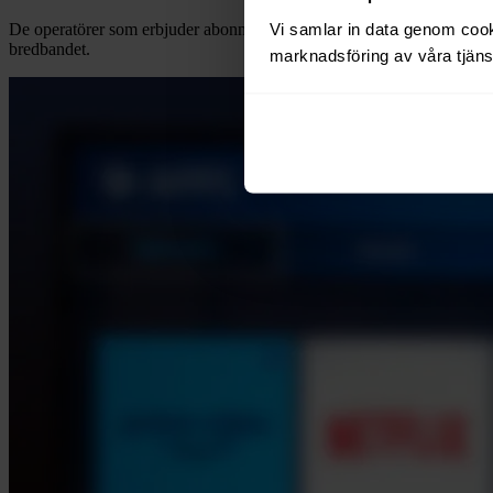
Vi samlar in data genom cooki
De operatörer som erbjuder abonnemang för TV har flera olika
TV-pa
bredbandet.
marknadsföring av våra tjänst