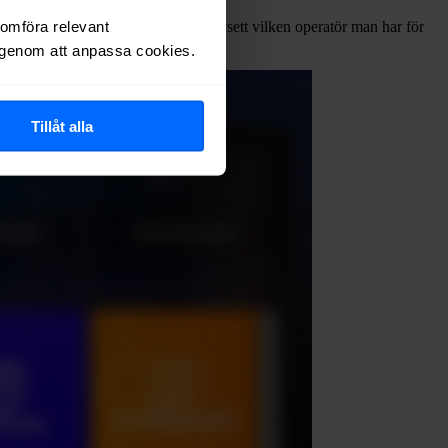
nomföra relevant
ytjänster. TV-paketen kan köpas oavsett vilken operatör man har för
r genom att anpassa cookies.
Tillåt alla