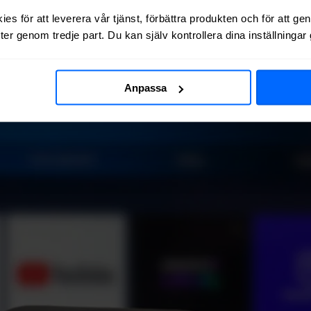
es för att leverera vår tjänst, förbättra produkten och för att ge
ket
att välja mellan med olika många kanaler, streamingtjänster och pla
er genom tredje part. Du kan själv kontrollera dina inställninga
Anpassa