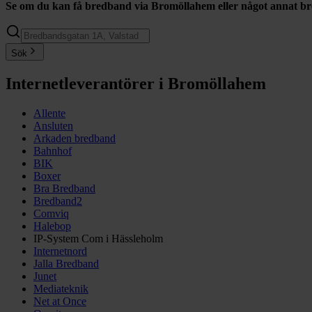
Se om du kan få bredband via
Bromöllahem
eller något annat b
Sök
Internetleverantörer i Bromöllahem
Allente
Ansluten
Arkaden bredband
Bahnhof
BIK
Boxer
Bra Bredband
Bredband2
Comviq
Halebop
IP-System Com i Hässleholm
Internetnord
Jalla Bredband
Junet
Mediateknik
Net at Once