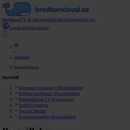
Bredband
TV & Streaming
Mobilt bredband
Om oss
Logga in
Skapa konto
/
Stadsnät
/
Bromöllahem
Innehåll
Internetleverantörer i Bromöllahem
Möjliga bredband i Bromöllahem
Bromöllahem TV-leverantörer
Driftinformation
Sociala Medier
Kontaktuppgifter Bromöllahem