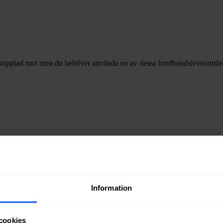
opplad mot men du behöver använda en av dessa bredbandsleverantörer fö
Information
 val av internethastighet
.
cookies