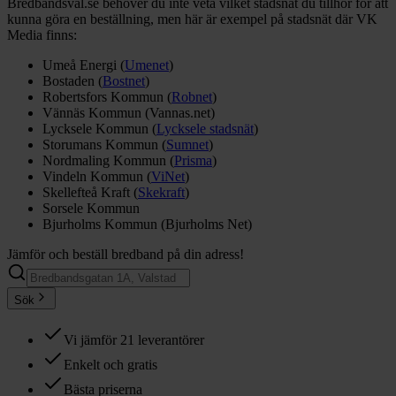
Bredbandsval.se behöver du inte veta vilket stadsnät du tillhör för att
kunna göra en beställning, men här är exempel på stadsnät där VK
Media finns:
Umeå Energi (
Umenet
)
Bostaden (
Bostnet
)
Robertsfors Kommun (
Robnet
)
Vännäs Kommun (Vannas.net)
Lycksele Kommun (
Lycksele stadsnät
)
Storumans Kommun (
Sumnet
)
Nordmaling Kommun (
Prisma
)
Vindeln Kommun (
ViNet
)
Skellefteå Kraft (
Skekraft
)
Sorsele Kommun
Bjurholms Kommun (Bjurholms Net)
Jämför och beställ bredband på din adress!
Sök
Vi jämför 21 leverantörer
Enkelt och gratis
Bästa priserna