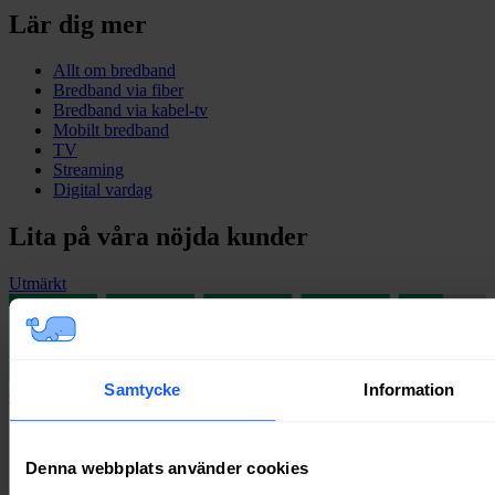
Lär dig mer
Allt om bredband
Bredband via fiber
Bredband via kabel-tv
Mobilt bredband
TV
Streaming
Digital vardag
Lita på våra nöjda kunder
Utmärkt
Samtycke
Information
6 335
omdömen på
Denna webbplats använder cookies