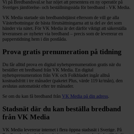
Vi på Bredbandsval.se har nöjet att presentera en ny operatör på
Sveriges jämförelse- och beställningssida för bredband - VK Media.
VK Media startade sin bredbandstjänst eftersom de vill ge alla
Västerbottningar de bästa förutsättningarna att ta del av det som
händer via nätet. För VK Media är det därför viktigt att säkerställa
leveransen av nyheter via bredband – precis som de levererar en
papperstidning hem i din postlåda.
Prova gratis prenumeration på tidning
Du får alltid prova en digital nyhetsprenumeration gratis när du
beställer ett bredband från VK Media. En digital
nyhetsprenumeration från VK och Folkbladet ingår alltså
kostnadsfritt i tre månader (paketet Plus, värde 119 kr/mån), den
avslutas automatiskt efter tre månader.
Se om du kan få bredband från
VK Media på din adress
.
Stadsnät där du kan beställa bredband
från VK Media
VK Media levererar internet i flera öppna stadsnät i Sverige. På