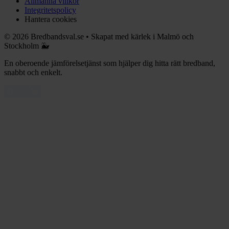
Allmänna villkor
Integritetspolicy
Hantera cookies
©
2026
Bredbandsval.se
•
Skapat med kärlek i Malmö och
Stockholm 🐳
En oberoende jämförelsetjänst som hjälper dig hitta rätt bredband,
snabbt och enkelt.