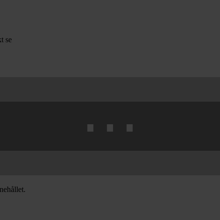
t se
⋯
nehållet.