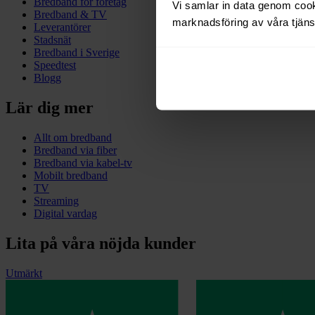
Bredband för företag
Vi samlar in data genom cooki
Bredband & TV
marknadsföring av våra tjänst
Leverantörer
Stadsnät
Bredband i Sverige
Speedtest
Blogg
Lär dig mer
Allt om bredband
Bredband via fiber
Bredband via kabel-tv
Mobilt bredband
TV
Streaming
Digital vardag
Lita på våra nöjda kunder
Utmärkt