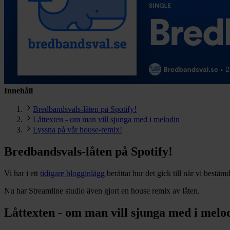
Innehåll
Bredbandsvals-låten på Spotify!
Låttexten - om man vill sjunga med i melodin
Lyssna på vår house-remix!
Bredbandsvals-låten på Spotify!
Vi har i ett
tidigare blogginlägg
berättat hur det gick till när vi bestä
Nu har Streamline studio även gjort en house remix av låten.
Låttexten - om man vill sjunga med i melo