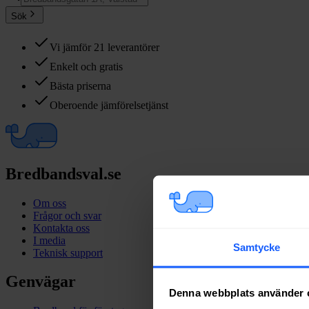
Sök
Vi jämför 21 leverantörer
Enkelt och gratis
Bästa priserna
Oberoende jämförelsetjänst
Bredbandsval.se
Om oss
Frågor och svar
Kontakta oss
I media
Samtycke
Teknisk support
Genvägar
Denna webbplats använder 