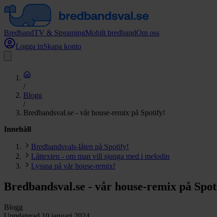
Bredband
TV & Streaming
Mobilt bredband
Om oss
Logga in
Skapa konto
/
Blogg
/
Bredbandsval.se - vår house-remix på Spotify!
Innehåll
Bredbandsvals-låten på Spotify!
Låttexten - om man vill sjunga med i melodin
Lyssna på vår house-remix!
Bredbandsval.se - vår house-remix på Spot
Blogg
Uppdaterad
10 januari 2024