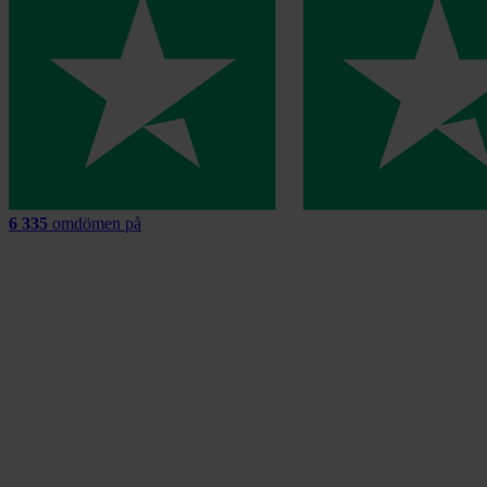
6 335
omdömen på