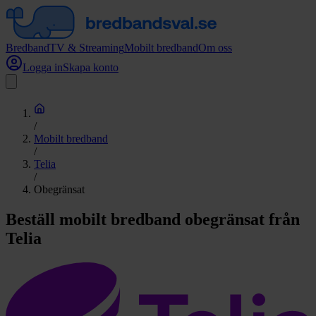
Bredband
TV & Streaming
Mobilt bredband
Om oss
Logga in
Skapa konto
/
Mobilt bredband
/
Telia
/
Obegränsat
Beställ mobilt bredband obegränsat från
Telia