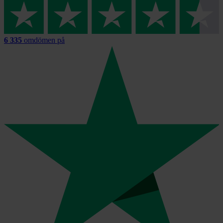
6 335
omdömen på