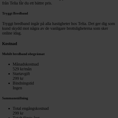
från Telia får du ett bättre pris.
Tryggt Bredband
Tryggt bredband ingår på alla hastigheter hos Telia. Det ger dig som
kund skydd mot några av de vanligare brottsligheterna som sker
online idag.
Kostnad
Mobilt bredband obegränsat
Månadskostnad
529
kr/mån
Startavgift
299
kr
Bindningstid
Ingen
Sammanställning
Total engångskostnad
299
kr
Totalt första året