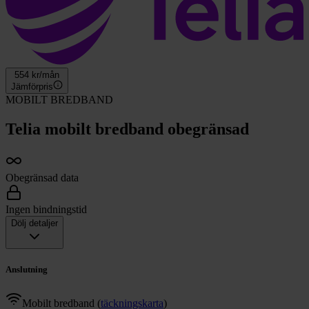
554
kr/mån
Jämförpris
MOBILT BREDBAND
Telia mobilt bredband obegränsad
Obegränsad data
Ingen bindningstid
Dölj detaljer
Anslutning
Mobilt bredband
(
täckningskarta
)