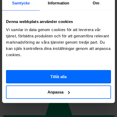
Samtycke
Information
Om
Beställningen skickas direkt till
Telia
.
Alltid 14 dagars ångerrätt.
Denna webbplats använder cookies
Vi samlar in data genom cookies för att leverera vår
Vi guidar dig i uppsägning av tidigare abonnemang.
tjänst, förbättra produkten och för att genomföra relevant
Lite på våra nöjda kunder
marknadsföring av våra tjänster genom tredje part. Du
Utmärkt
kan själv kontrollera dina inställningar genom att anpassa
cookies.
6 335
omdömen på
Tillåt alla
Anpassa