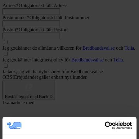
Adress
*
Obligatoriskt fält:
Adress
Postnummer
*
Obligatoriskt fält:
Postnummer
Postort
*
Obligatoriskt fält:
Postort
Jag godkänner de allmänna villkoren för
Bredbandsval.se
och
Telia
.
Jag godkänner integritetspolicy för
Bredbandsval.se
och
Telia
.
Ja tack, jag vill ha nyhetsbrev från Bredbandsval.se
OBS!
Erbjudandet gäller enbart nya kunder.
Beställ tryggt med BankID
I samarbete med
Jämföra och byta bredband på Bredbandsval.se är alltid helt
gratis!