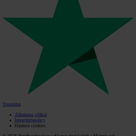
Trustpilot
Allmänna villkor
Integritetspolicy
Hantera cookies
©
2026
Bredbandsval.se
•
Skapat med kärlek i Malmö och