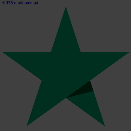
6 335
omdömen på