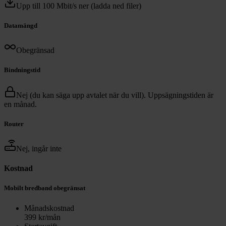
Upp till 100 Mbit/s ner (ladda ned filer)
Datamängd
Obegränsad
Bindningstid
Nej (du kan säga upp avtalet när du vill). Uppsägningstiden är
en månad.
Router
Nej, ingår inte
Kostnad
Mobilt bredband obegränsat
Månadskostnad
399
kr/mån