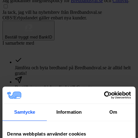
Jag godkänner integritetspolicy för
Bredbandsval.se
och
Comviq
.
Ja tack, jag vill ha nyhetsbrev från Bredbandsval.se
OBS!
Erbjudandet gäller enbart nya kunder.
Beställ tryggt med BankID
I samarbete med
Jämföra och byta bredband på Bredbandsval.se är alltid helt
gratis!
Beställningen skickas direkt till
Comviq
.
Alltid 14 dagars ångerrätt.
Samtycke
Information
Om
Vi guidar dig i uppsägning av tidigare abonnemang.
Lite på våra nöjda kunder
Utmärkt
Denna webbplats använder cookies