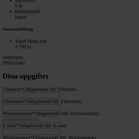
Startavgift
0
kr
Bindningstid
Ingen
Sammanställning
Totalt första året
4 788
kr
Jämförpris
399
kr/mån
Dina uppgifter
Förnamn
*
Obligatoriskt fält:
Förnamn
Efternamn
*
Obligatoriskt fält:
Efternamn
Personnummer
*
Obligatoriskt fält:
Personnummer
E-mail
*
Obligatoriskt fält:
E-mail
Mobilnummer
*
Obligatoriskt fält:
Mobilnummer