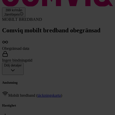
399
kr/mån
Jämförpris
MOBILT BREDBAND
Comviq mobilt bredband obegränsad
Obegränsad data
Ingen bindningstid
Dölj detaljer
Anslutning
Mobilt bredband
(
täckningskarta
)
Hastighet