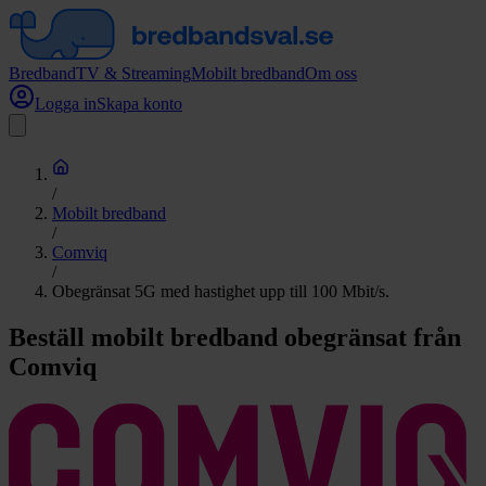
Bredband
TV & Streaming
Mobilt bredband
Om oss
Logga in
Skapa konto
/
Mobilt bredband
/
Comviq
/
Obegränsat 5G med hastighet upp till 100 Mbit/s.
Beställ mobilt bredband obegränsat från
Comviq