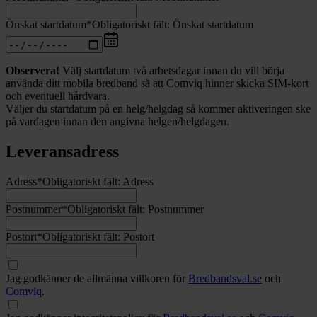
Önskat startdatum
*
Obligatoriskt fält:
Önskat startdatum
Observera!
Välj startdatum två arbetsdagar innan du vill börja
använda ditt mobila bredband så att Comviq hinner skicka SIM-kort
och eventuell hårdvara.
Väljer du startdatum på en helg/helgdag så kommer aktiveringen ske
på vardagen innan den angivna helgen/helgdagen.
Leveransadress
Adress
*
Obligatoriskt fält:
Adress
Postnummer
*
Obligatoriskt fält:
Postnummer
Postort
*
Obligatoriskt fält:
Postort
Jag godkänner de allmänna villkoren för
Bredbandsval.se
och
Comviq
.